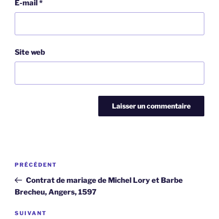
E-mail
*
Site web
Navigation
Article
PRÉCÉDENT
de
précédent
Contrat de mariage de Michel Lory et Barbe
l’article
Brecheu, Angers, 1597
Article
SUIVANT