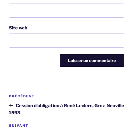
Site web
Navigation
Article
PRÉCÉDENT
de
précédent
Cession d’obligation à René Leclerc, Grez-Neuville
l’article
1593
Article
SUIVANT