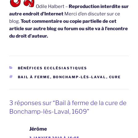
Odile Halbert –
Reproduction interdite sur
autre endroit d’Internet
Merci d’en discuter sur ce
blog.
Tout commentaire ou copie partielle de cet
article sur autre blog ou forum ou site va à l’encontre
du droit d’auteur.
CATÉGORIES
BÉNÉFICES ECCLÉSIASTIQUES
ÉTIQUETTES
BAIL À FERME
,
BONCHAMP-LÈS-LAVAL
,
CURE
3 réponses sur “Bail à ferme de la cure de
Bonchamp-lès-Laval, 1609”
Jérôme
3 JANVIER 2010 À 16:05