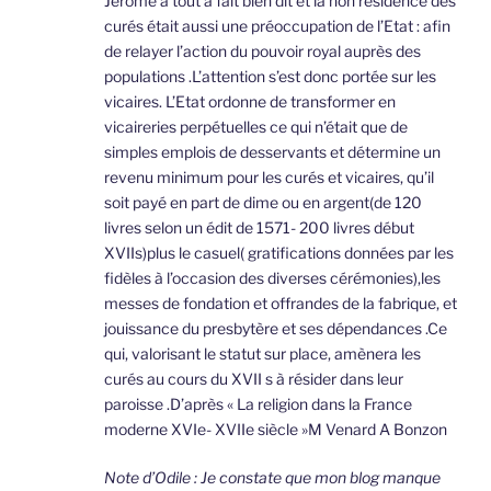
Jerôme a tout à fait bien dit et la non résidence des
curés était aussi une préoccupation de l’Etat : afin
de relayer l’action du pouvoir royal auprès des
populations .L’attention s’est donc portée sur les
vicaires. L’Etat ordonne de transformer en
vicaireries perpétuelles ce qui n’était que de
simples emplois de desservants et détermine un
revenu minimum pour les curés et vicaires, qu’il
soit payé en part de dime ou en argent(de 120
livres selon un édit de 1571- 200 livres début
XVIIs)plus le casuel( gratifications données par les
fidèles à l’occasion des diverses cérémonies),les
messes de fondation et offrandes de la fabrique, et
jouissance du presbytère et ses dépendances .Ce
qui, valorisant le statut sur place, amènera les
curés au cours du XVII s à résider dans leur
paroisse .D’après « La religion dans la France
moderne XVIe- XVIIe siècle »M Venard A Bonzon
Note d’Odile : Je constate que mon blog manque