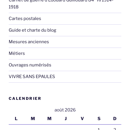
Carnet de guerre d’Edouard Guillouard 84° RI 1914-
1918
Cartes postales
Guide et charte du blog
Mesures anciennes
Métiers
Ouvrages numérisés
VIVRE SANS EPAULES
CALENDRIER
août 2026
L
M
M
J
V
S
D