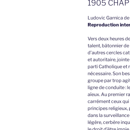
1905 CHAPI
Ludovic Garnica de 
Reproduction inter
Vers deux heures de 
talent, bâtonnier de
d’autres cercles cat
et autoritaire, joint
parti Catholique et
nécessaire. Son beso
groupe par trop agit
ligne de conduite : l
aïeux. Au premier ran
carrément ceux qui 
principes religieux,
dans la surveillance
légère, cerbère inqu
le droit d’être impie