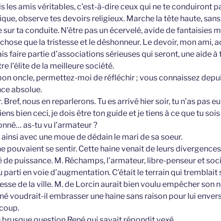
 les amis véritables, c’est-à-dire ceux qui ne te conduiront p
ique, observe tes devoirs religieux. Marche la tête haute, sans
sur ta conduite. N’être pas un écervelé, avide de fantaisies 
 chose que la tristesse et le déshonneur. Le devoir, mon ami, 
ais faire partie d’associations sérieuses qui seront, une aide à
re l’élite de la meilleure société.
 mon oncle, permettez-moi de réfléchir ; vous connaissez de
nce absolue.
ur. Bref, nous en reparlerons. Tu es arrivé hier soir, tu n’as pas
ens bien ceci, je dois être ton guide et je tiens à ce que tu soi
nné… as-tu vu l’armateur ?
s ainsi avec une moue de dédain le mari de sa soeur.
pouvaient se sentir. Cette haine venait de leurs divergences d
é de puissance. M. Réchamps, l’armateur, libre-penseur et social
 parti en voie d’augmentation. C’était le terrain qui tremblait 
esse de la ville. M. de Lorcin aurait bien voulu empêcher son ne
 voudrait-il embrasser une haine sans raison pour lui envers
ucoup.
e brusque question René qui savait répondit vexé.