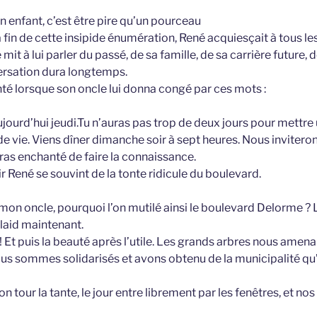
n enfant, c’est être pire qu’un pourceau
la fin de cette insipide énumération, René acquiesçait à tous les
e mit à lui parler du passé, de sa famille, de sa carrière future, 
versation dura longtemps.
nté lorsque son oncle lui donna congé par ces mots :
urd’hui jeudi.Tu n’auras pas trop de deux jours pour mettre 
e vie. Viens dîner dimanche soir à sept heures. Nous invite
ras enchanté de faire la connaissance.
 René se souvint de la tonte ridicule du boulevard.
on oncle, pourquoi l’on mutilé ainsi le boulevard Delorme ? Lui
 laid maintenant.
 ! Et puis la beauté après l’utile. Les grands arbres nous amen
us sommes solidarisés et avons obtenu de la municipalité qu’
son tour la tante, le jour entre librement par les fenêtres, et n