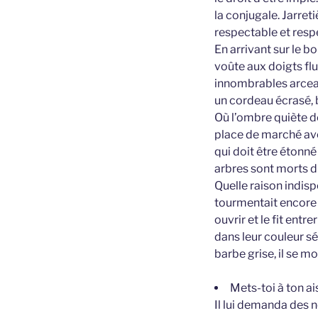
la conjugale. Jarret
respectable et resp
En arrivant sur le b
voûte aux doigts flu
innombrables arceau
un cordeau écrasé, 
Où l’ombre quiète d
place de marché ave
qui doit être étonn
arbres sont morts du
Quelle raison indis
tourmentait encore s
ouvrir et le fit ent
dans leur couleur sé
barbe grise, il se mo
Mets-toi à ton ai
Il lui demanda des no