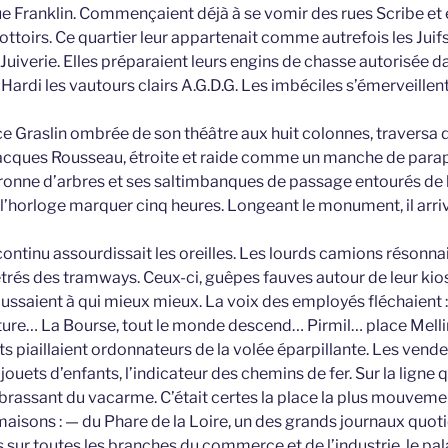
ue Franklin. Commençaient déjà à se vomir des rues Scribe et
ttoirs. Ce quartier leur appartenait comme autrefois les Juif
a Juiverie. Elles préparaient leurs engins de chasse autorisée d
. Hardi les vautours clairs A.G.D.G. Les imbéciles s’émerveillent
ace Graslin ombrée de son théâtre aux huit colonnes, traversa 
-Jacques Rousseau, étroite et raide comme un manche de parapl
ronne d’arbres et ses saltimbanques de passage entourés de
a l’horloge marquer cinq heures. Longeant le monument, il arriv
continu assourdissait les oreilles. Les lourds camions résonn
êtrés des tramways. Ceux-ci, guêpes fauves autour de leur kio
ussaient à qui mieux mieux. La voix des employés fléchaient 
ture… La Bourse, tout le monde descend… Pirmil… place Melline
ets piaillaient ordonnateurs de la volée éparpillante. Les vende
 jouets d’enfants, l’indicateur des chemins de fer. Sur la ligne q
t brassant du vacarme. C’était certes la place la plus mouvem
maisons : — du Phare de la Loire, un des grands journaux quot
 sur toutes les branches du commerce et de l’industrie, le pal