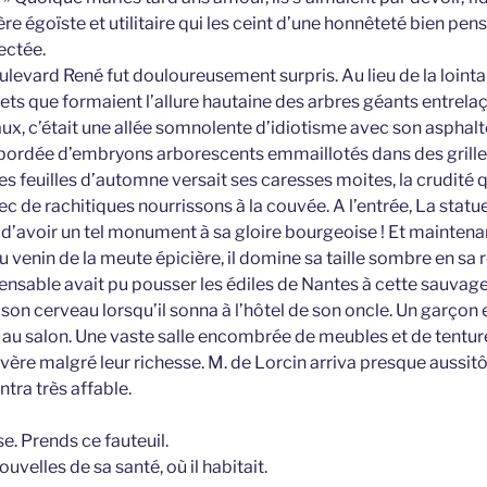
ière égoïste et utilitaire qui les ceint d’une honnêteté bien 
ectée.
oulevard René fut douloureusement surpris. Au lieu de la loint
ets que formaient l’allure hautaine des arbres géants entrelaç
x, c’était une allée somnolente d’idiotisme avec son aspha
bordée d’embryons arborescents emmaillotés dans des grilles
es feuilles d’automne versait ses caresses moites, la crudité
c de rachitiques nourrissons à la couvée. A l’entrée, La statu
é d’avoir un tel monument à sa gloire bourgeoise ! Et maintena
 venin de la meute épicière, il domine sa taille sombre en sa
pensable avait pu pousser les édiles de Nantes à cette sauvag
on cerveau lorsqu’il sonna à l’hôtel de son oncle. Un garçon en
rer au salon. Une vaste salle encombrée de meubles et de tentur
vère malgré leur richesse. M. de Lorcin arriva presque aussitôt.
ntra très affable.
se. Prends ce fauteuil.
uvelles de sa santé, où il habitait.