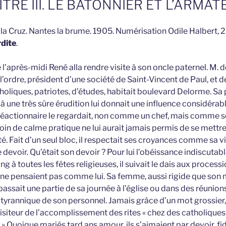
TRE III. LE BATONNIER ET L’ARMAT
la Cruz. Nantes la brume. 1905. Numérisation Odile Halbert, 
dite
.
l’après-midi René alla rendre visite à son oncle paternel. M. 
 l’ordre, président d’une société de Saint-Vincent de Paul, et
holiques, patriotes, d’études, habitait boulevard Delorme. Sa 
e à une très sûre érudition lui donnait une influence considérabl
 réactionnaire le regardait, non comme un chef, mais comme so
in de calme pratique ne lui aurait jamais permis de se mettre
é. Fait d’un seul bloc, il respectait ses croyances comme sa vi
e devoir. Qu’était son devoir ? Pour lui l’obéissance indiscutable
g à toutes les fêtes religieuses, il suivait le dais aux process
ne pensaient pas comme lui. Sa femme, aussi rigide que son m
 passait une partie de sa journée à l’église ou dans des réunions
 tyrannique de son personnel. Jamais grâce d’un mot grossier,
isiteur de l’accomplissement des rites « chez des catholiques, d
. » Quoique mariés tard ans amour, ils s’aimaient par devoir, fid