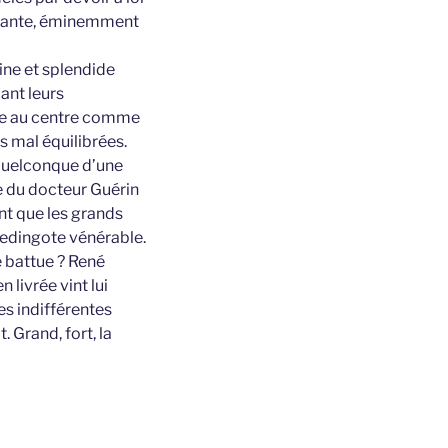
pensante, éminemment
aine et splendide
ant leurs
lte au centre comme
 mal équilibrées.
 quelconque d’une
e du docteur Guérin
nt que les grands
 redingote vénérable.
e battue ? René
 livrée vint lui
es indifférentes
 Grand, fort, la