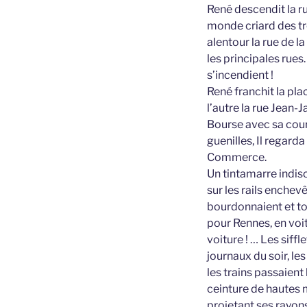
René descendit la r
monde criard des tro
alentour la rue de l
les principales rues
s’incendient !
René franchit la pl
l’autre la rue Jean
Bourse avec sa cou
guenilles, Il regard
Commerce.
Un tintamarre indis
sur les rails enchev
bourdonnaient et to
pour Rennes, en voi
voiture ! … Les siffl
journaux du soir, les
les trains passaien
ceinture de hautes 
projetant ses rayons