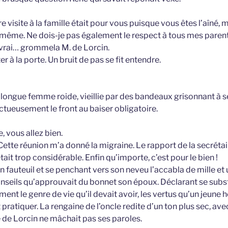
 visite à la famille était pour vous puisque vous êtes l’aîné, 
i même. Ne dois-je pas également le respect à tous mes parent
t vrai… grommela M. de Lorcin.
er à la porte. Un bruit de pas se fit entendre.
e longue femme roide, vieillie par des bandeaux grisonnant à 
ectueusement le front au baiser obligatoire.
, vous allez bien.
 Cette réunion m’a donné la migraine. Le rapport de la secréta
tait trop considérable. Enfin qu’importe, c’est pour le bien !
un fauteuil et se penchant vers son neveu l’accabla de mille et 
onseils qu’approuvait du bonnet son époux. Déclarant se substi
ment le genre de vie qu’il devait avoir, les vertus qu’un jeun
ratiquer. La rengaine de l’oncle redite d’un ton plus sec, ave
de Lorcin ne mâchait pas ses paroles.