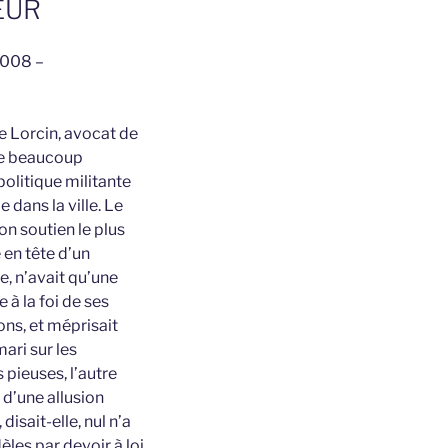
EUR
2008 –
de Lorcin, avocat de
 de beaucoup
politique militante
e dans la ville. Le
n soutien le plus
 en tête d’un
e, n’avait qu’une
 à la foi de ses
ions, et méprisait
ari sur les
 pieuses, l’autre
 d’une allusion
isait-elle, nul n’a
èles par devoir à loi