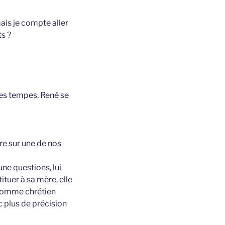
mais je compte aller
s ?
ses tempes, René se
ire sur une de nos
une questions, lui
tuer à sa mère, elle
e homme chrétien
c plus de précision