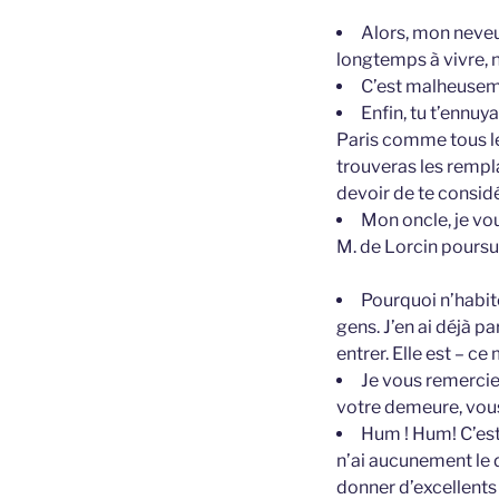
Alors, mon neveu,
longtemps à vivre, 
C’est malheusement
Enfin, tu t’ennuya
Paris comme tous les
trouveras les rempla
devoir de te consid
Mon oncle, je vo
M. de Lorcin poursui
Pourquoi n’habite
gens. J’en ai déjà pa
entrer. Elle est – 
Je vous remercie,
votre demeure, vous
Hum ! Hum! C’est t
n’ai aucunement le 
donner d’excellents 