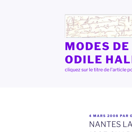
Aller
au
contenu
principal
MODES DE 
ODILE HA
cliquez sur le titre de l'articl
PUBLIÉ
4 MARS 2008
PAR
LE
NANTES LA 