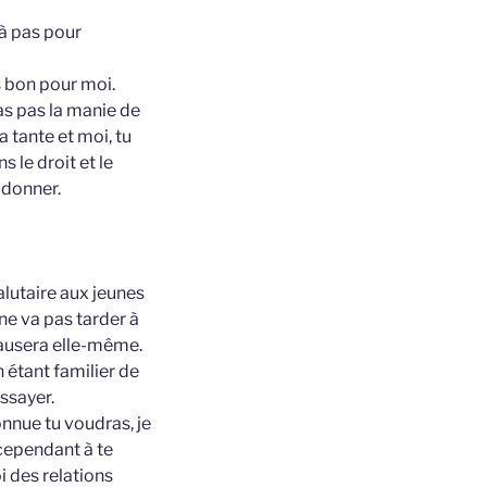
 à pas pour
ès bon pour moi.
n’as pas la manie de
a tante et moi, tu
 le droit et le
 donner.
alutaire aux jeunes
 ne va pas tarder à
causera elle-même.
n étant familier de
ssayer.
connue tu voudras, je
 cependant à te
i des relations