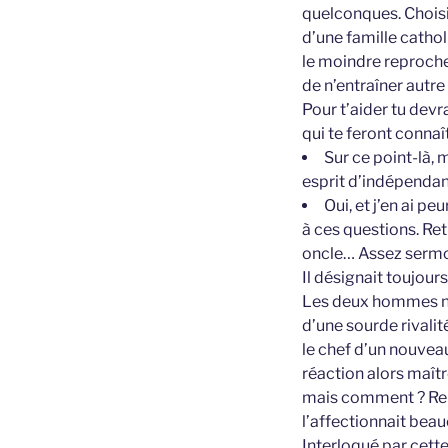
quelconques. Choisis
d’une famille cathol
le moindre reproche 
de n’entraîner autre
Pour t’aider tu devr
qui te feront connaît
Sur ce point-là,
esprit d’indépenda
Oui, et j’en ai pe
à ces questions. Reti
oncle… Assez sermo
Il désignait toujour
Les deux hommes ne 
d’une sourde rivalit
le chef d’un nouveau
réaction alors maîtr
mais comment ? René
l’affectionnait bea
Interloqué par cett