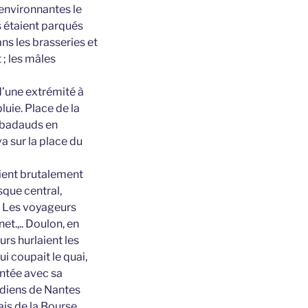
 environnantes le
s étaient parqués
ans les brasseries et
 ; les mâles
d’une extrémité à
uie. Place de la
 badauds en
a sur la place du
aient brutalement
sque central,
: Les voyageurs
t.,.. Doulon, en
urs hurlaient les
ui coupait le quai,
entée avec sa
idiens de Nantes
ais de la Bourse