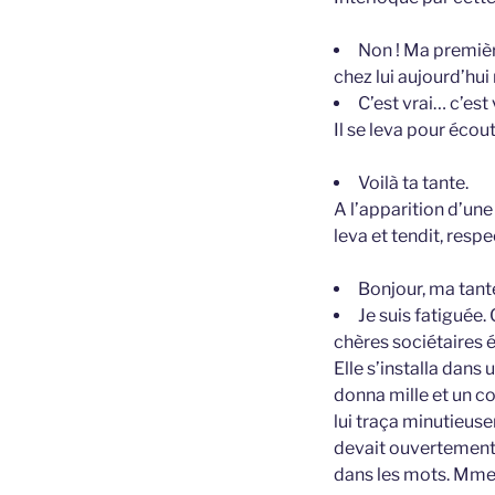
Non ! Ma première
chez lui aujourd’hu
C’est vrai… c’es
Il se leva pour écout
Voilà ta tante.
A l’apparition d’un
leva et tendit, resp
Bonjour, ma tante
Je suis fatiguée.
chères sociétaires é
Elle s’installa dans 
donna mille et un c
lui traça minutieuse
devait ouvertement p
dans les mots. Mme 