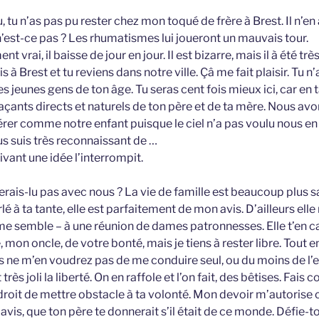
 tu n’as pas pu rester chez mon toqué de frère à Brest. Il n’en
n’est-ce pas ? Les rhumatismes lui joueront un mauvais tour.
 vrai, il baisse de jour en jour. Il est bizarre, mais il à été tr
is à Brest et tu reviens dans notre ville. Çâ me fait plaisir. Tu 
 jeunes gens de ton âge. Tu seras cent fois mieux ici, car en t
çants directs et naturels de ton père et de ta mère. Nous avons
érer comme notre enfant puisque le ciel n’a pas voulu nous en
us suis très reconnaissant de …
vant une idée l’interrompit.
rais-lu pas avec nous ? La vie de famille est beaucoup plus s
rlé à ta tante, elle est parfaitement de mon avis. D’ailleurs elle
ce me semble – à une réunion de dames patronnesses. Elle t’en 
 mon oncle, de votre bonté, mais je tiens à rester libre. Tout e
 ne m’en voudrez pas de me conduire seul, ou du moins de l’e
rès joli la liberté. On en raffole et l’on fait, des bêtises. Fais 
droit de mettre obstacle à ta volonté. Mon devoir m’autorise
avis, que ton père te donnerait s’il était de ce monde. Défie-to