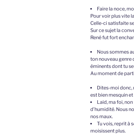
Faire la noce, mo
Pour voir plus vite 
Celle-ci satisfaite s
Sur ce sujet la con
René fut fort encha
Nous sommes aujo
ton nouveau genre d
éminents dont tu se
Au moment de partir
Dites-moi donc, m
est bien mesquin et
Laid, ma foi, non
d’humidité. Nous no
nos maux.
Tu vois, reprit à 
moisissent plus.