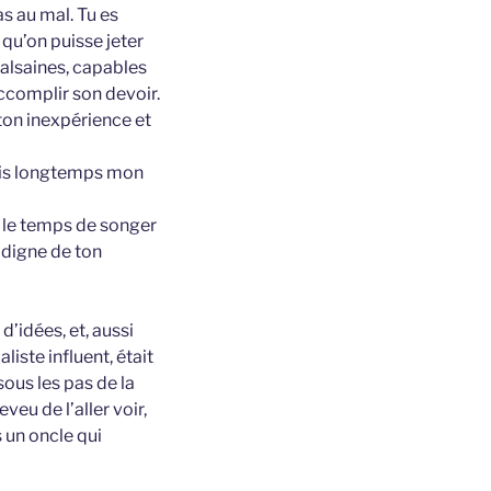
as au mal. Tu es
 qu’on puisse jeter
malsaines, capables
accomplir son devoir.
 ton inexpérience et
puis longtemps mon
 eu le temps de songer
s digne de ton
’idées, et, aussi
iste influent, était
sous les pas de la
veu de l’aller voir,
 un oncle qui