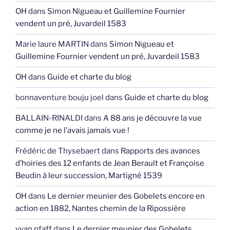
OH
dans
Simon Nigueau et Guillemine Fournier
vendent un pré, Juvardeil 1583
Marie laure MARTIN
dans
Simon Nigueau et
Guillemine Fournier vendent un pré, Juvardeil 1583
OH
dans
Guide et charte du blog
bonnaventure bouju joel
dans
Guide et charte du blog
BALLAIN-RINALDI
dans
A 88 ans je découvre la vue
comme je ne l’avais jamais vue !
Frédéric de Thysebaert
dans
Rapports des avances
d’hoiries des 12 enfants de Jean Berault et Françoise
Beudin à leur succession, Martigné 1539
OH
dans
Le dernier meunier des Gobelets encore en
action en 1882, Nantes chemin de la Ripossière
yvan pfaff
dans
Le dernier meunier des Gobelets