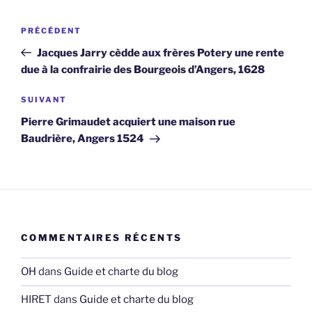
Navigation
Article
PRÉCÉDENT
de
précédent
Jacques Jarry cèdde aux frères Potery une rente
l’article
due à la confrairie des Bourgeois d’Angers, 1628
Article
SUIVANT
suivant
Pierre Grimaudet acquiert une maison rue
Baudrière, Angers 1524
COMMENTAIRES RÉCENTS
OH
dans
Guide et charte du blog
HIRET
dans
Guide et charte du blog