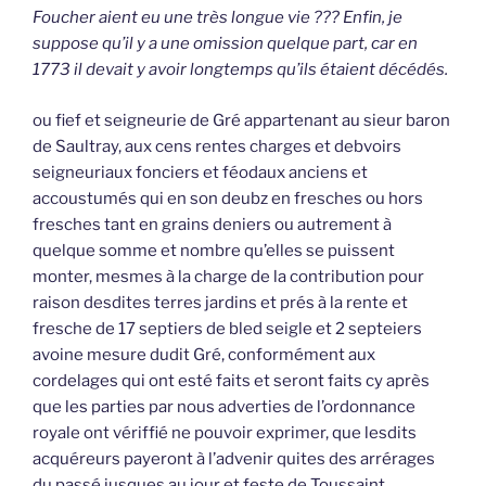
Foucher aient eu une très longue vie ??? Enfin, je
suppose qu’il y a une omission quelque part, car en
1773 il devait y avoir longtemps qu’ils étaient décédés.
ou fief et seigneurie de Gré appartenant au sieur baron
de Saultray, aux cens rentes charges et debvoirs
seigneuriaux fonciers et féodaux anciens et
accoustumés qui en son deubz en fresches ou hors
fresches tant en grains deniers ou autrement à
quelque somme et nombre qu’elles se puissent
monter, mesmes à la charge de la contribution pour
raison desdites terres jardins et prés à la rente et
fresche de 17 septiers de bled seigle et 2 septeiers
avoine mesure dudit Gré, conformément aux
cordelages qui ont esté faits et seront faits cy après
que les parties par nous adverties de l’ordonnance
royale ont vériffié ne pouvoir exprimer, que lesdits
acquéreurs payeront à l’advenir quites des arrérages
du passé jusques au jour et feste de Toussaint