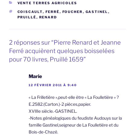
CATÉGORIES
VENTE TERRES AGRICOLES
ÉTIQUETTES
COISCAULT
,
FERRÉ
,
FOUCHER
,
GASTINEL
,
PRUILLÉ
,
RENARD
2 réponses sur “Pierre Renard et Jeanne
Ferré acquièrent quelques boisselées
pour 70 livres, Pruillé 1659”
Marie
12 FÉVRIER 2011 À 9:40
« La Frilletière »,peut-elle être « La Foulletière » ?
E.2582.(Carton.)-2 pièces,papier.
XVIIIe siècle.-GASTINEL.
-Notes généalogiques du feudiste Audouys sur la
famille Gastinel,seigneur de La Foulletière et du
Bois-de-Chazé.