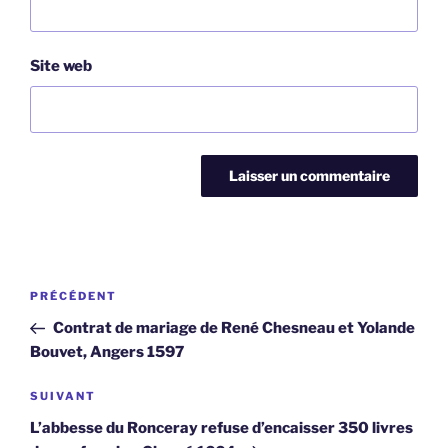
Site web
Navigation
Article
PRÉCÉDENT
de
précédent
Contrat de mariage de René Chesneau et Yolande
l’article
Bouvet, Angers 1597
Article
SUIVANT
suivant
L’abbesse du Ronceray refuse d’encaisser 350 livres