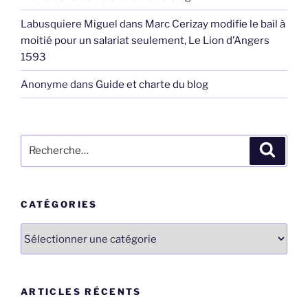
Labusquiere Miguel
dans
Marc Cerizay modifie le bail à
moitié pour un salariat seulement, Le Lion d’Angers
1593
Anonyme
dans
Guide et charte du blog
Recherche
Recher
pour
:
CATÉGORIES
Catégories
ARTICLES RÉCENTS