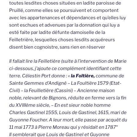
toutes lesdites choses situées en ladite paroisse de
Pruillé, comme elles se poursuivent et comportent
avec les appartenances et dépendances et qu’elles luy
sont eschues et advenues par la donnation qui luy a
esté faite par ladite défunte damoiselle de la
Feilletrière, lesquelles choses lesdits acquéreurs
disent bien cognoistre, sans rien en réserver
Il fallait lire la Feilletière (suite à l’intervention de Marie
ci-dessous, j’ajoute ce complément identifiant cette
terre. Célestin Port donne : «
la Foltière,
commune de
Sainte Gemmes d’Andigné – La Foultière 1579 (Etat-
Civil) – la Feuilletière (Cassini) – Ancienne maison
noble, relevant de Bignons, réduite en ferme vers la fin
du XVIIIème siècle, – En est sieur noble homme
Charles Gastinel 1555, Louis de Gastinel, 1615, mari de
Guyonne Foucher. A leur mort, elle passe par acquêt du
11 mai 1773 à Pierre Moreau qui y résidait en 1787″
Il semblerait que Louis de Gastinel et Guyonne