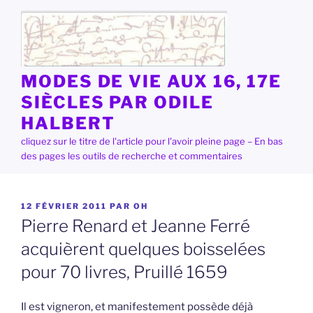
Aller
au
contenu
principal
MODES DE VIE AUX 16, 17E
SIÈCLES PAR ODILE
HALBERT
cliquez sur le titre de l'article pour l'avoir pleine page – En bas
des pages les outils de recherche et commentaires
PUBLIÉ
12 FÉVRIER 2011
PAR
OH
LE
Pierre Renard et Jeanne Ferré
acquièrent quelques boisselées
pour 70 livres, Pruillé 1659
Il est vigneron, et manifestement possède déjà