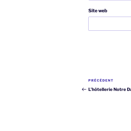
Site web
Navigation
Article
PRÉCÉDENT
de
précédent
L’hôtellerie Notre 
l’article