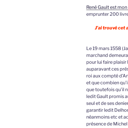
René Gault est mon 
emprunter 200 livre
J’ai trouvé cet
Le 19 mars 1558 (Ja
marchand demeurant 
pour lui faire plais
auparavant ces prés
roi aux compté d’A
et que combien qu’i
que toutefois qu’il n
ledit Gault promis a
seul et de ses denie
garantir ledit Delh
néanmoins etc et ad
présence de Michel