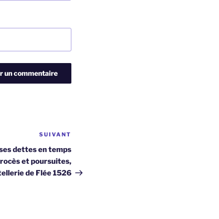
SUIVANT
Article
suivant
 ses dettes en temps
procès et poursuites,
tellerie de Flée 1526