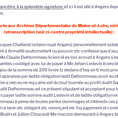
ancêtre, à la splendide signature,
et ici il est allé à Angers de
s.
 acte aux Archives Départementales du Maine-et-Loire, séri
retranscription (voir ci-contre propriété intellectuelle) :
cques Chailland notaire royal Angers) personnellement estab
à Armaillé soubzmetant ou pouvoir etc confesse que à sa pr
ir Me Claude Delhommeau liciencié es loix acovat à Angers s’est
entes coobligé avec lui de payer à Me Jehan Ledevin licencié
njou de la somme de 200 livres tz dedans d’huy en 6 mois p
l aparaisse par ladite obligation ledit Delhommeau avoir eu 
’en a rien eu ne reçu ains est du tout tournée au profit dudit G
udit Delhommeau ad ce présent stipulant et acceptant pour lui
rs payer ladite somme audit Ledevin et de ladite obligation en 
ommeau à peine de toutes pertes dommages et intérests ces 
 ce tenir etc obligent etc renonçant etc foy jugement et con
 Bodin et Jullien Cfoucault Me maczon demeurant à Angers 