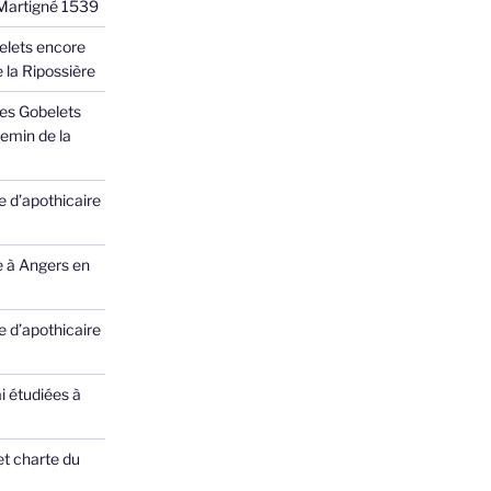
 Martigné 1539
elets encore
 la Ripossière
des Gobelets
emin de la
 d’apothicaire
e à Angers en
 d’apothicaire
ai étudiées à
et charte du