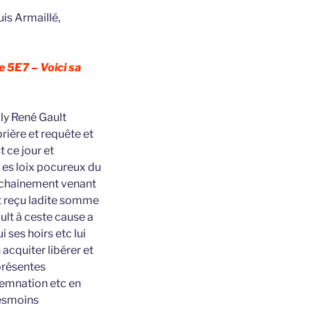
puis Armaillé,
e 5E7 – Voici sa
ly René Gault
ière et requête et
 ce jour et
 es loix pocureux du
rochainement venant
et reçu ladite somme
ault à ceste cause a
 ses hoirs etc lui
acquiter libérer et
présentes
demnation etc en
tesmoins