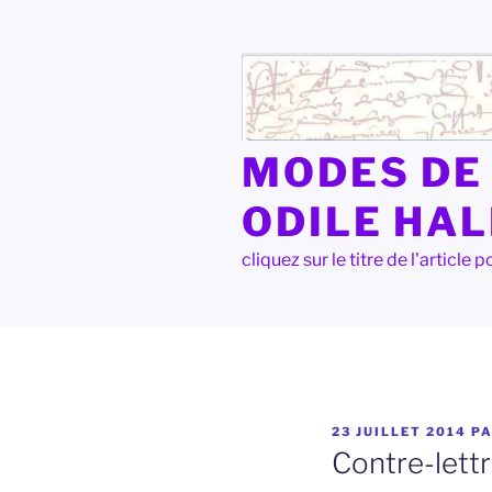
Aller
au
contenu
principal
MODES DE 
ODILE HA
cliquez sur le titre de l'articl
PUBLIÉ
23 JUILLET 2014
P
LE
Contre-lett