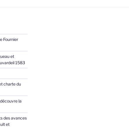
e Fournier
ueau et
Juvardeil 1583
et charte du
 découvre la
ts des avances
ult et