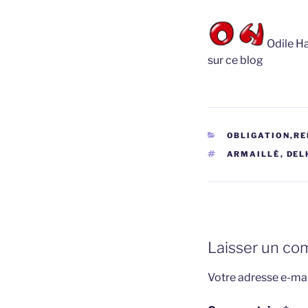
Odile Ha
sur ce blog
CATÉGORIES
OBLIGATION,RE
ÉTIQUETTES
ARMAILLÉ
,
DEL
Laisser un co
Votre adresse e-mai