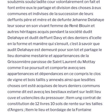
soubzmis soubz ladite cour volontairement on fait et
font entre eux le partage et division des choses à eux
communes et indivises de la succession de leurs
deffunts père et mère et de defunte Jehanne Delahaye
leur soeur en son vivant femme de René Blouin et
autres héritages acquis pendant la société dudit
Delahaye et dudit deffunt Davy et des deniers d’icelle
en la forme et manière qui s’ensuit, c’est à savoir que
audit Delahaye est demeuré pour son lot et partage le
lieu domaine mestairie et appartenances de la
Grissonnière paroisse de Saint Laurent du Mottay
comme il se poursuit et comporte avecq ses
appartenances et dépendances en ce compris le clos
de vigne et bois taillis y annexés ainsi que lesdites
choses ont esté acquises de leurs deniers communs
comme dit est avecq les bestiaux estant sur ledit lieu
cuve et ustenciles du pressouer ; Item ung contrat de
constitution de 12 livres 10 sols de rente sur les tailles
d’Angers ; Item le lieu et bordaige de la Fontaine