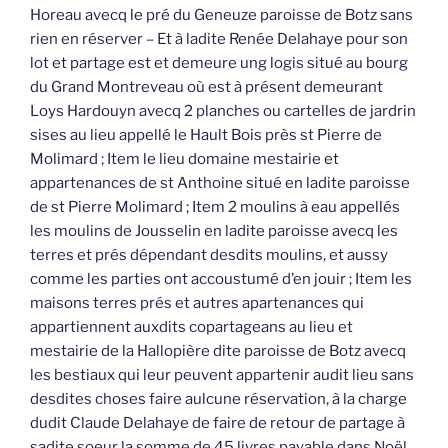
Horeau avecq le pré du Geneuze paroisse de Botz sans
rien en réserver – Et à ladite Renée Delahaye pour son
lot et partage est et demeure ung logis situé au bourg
du Grand Montreveau où est à présent demeurant
Loys Hardouyn avecq 2 planches ou cartelles de jardrin
sises au lieu appellé le Hault Bois près st Pierre de
Molimard ; Item le lieu domaine mestairie et
appartenances de st Anthoine situé en ladite paroisse
de st Pierre Molimard ; Item 2 moulins à eau appellés
les moulins de Jousselin en ladite paroisse avecq les
terres et prés dépendant desdits moulins, et aussy
comme les parties ont accoustumé d’en jouir ; Item les
maisons terres prés et autres apartenances qui
appartiennent auxdits copartageans au lieu et
mestairie de la Hallopière dite paroisse de Botz avecq
les bestiaux qui leur peuvent appartenir audit lieu sans
desdites choses faire aulcune réservation, à la charge
dudit Claude Delahaye de faire de retour de partage à
sadite soeur la somme de 45 livres payable dans Noël