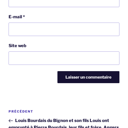
E-mail
*
Site web
Navigation
Article
PRÉCÉDENT
de
précédent
Louis Bourdais du Bignon et son fils Louis ont
l’article
emprunté à Pierre Bourdais, leur fils et frère, Angers