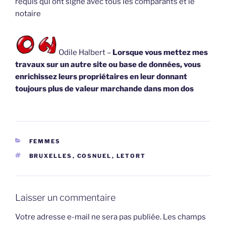
requis qui ont signé avec tous les comparants et le
notaire
Odile Halbert –
Lorsque vous mettez mes
travaux sur un autre site ou base de données, vous
enrichissez leurs propriétaires en leur donnant
toujours plus de valeur marchande dans mon dos
CATÉGORIES
FEMMES
ÉTIQUETTES
BRUXELLES
,
COSNUEL
,
LETORT
Laisser un commentaire
Votre adresse e-mail ne sera pas publiée.
Les champs