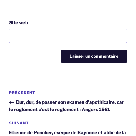
Site web
Navigation
Article
PRÉCÉDENT
de
précédent
Dur, dur, de passer son examen d’apothicaire, car
l’article
le règlement c’est le règlement : Angers 1561
Article
SUIVANT
suivant
Etienne de Poncher, évêque de Bayonne et abbé de la