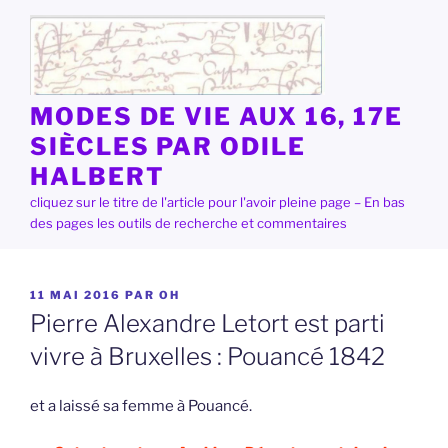
Aller
au
contenu
principal
MODES DE VIE AUX 16, 17E
SIÈCLES PAR ODILE
HALBERT
cliquez sur le titre de l'article pour l'avoir pleine page – En bas
des pages les outils de recherche et commentaires
PUBLIÉ
11 MAI 2016
PAR
OH
LE
Pierre Alexandre Letort est parti
vivre à Bruxelles : Pouancé 1842
et a laissé sa femme à Pouancé.