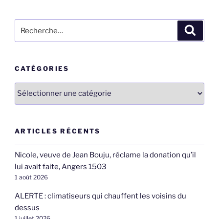
Recherche
Recher
pour
:
CATÉGORIES
Catégories
ARTICLES RÉCENTS
Nicole, veuve de Jean Bouju, réclame la donation qu’il
lui avait faite, Angers 1503
1 août 2026
ALERTE : climatiseurs qui chauffent les voisins du
dessus
1 juillet 2026