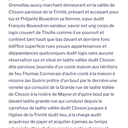
Grenoillau aussy marchant demeurant en la vallée de
Clisson paroisse de la Trinité, présant et accepant pour
luy et Préjante Bouedron sa femme, sœur dudit
François Bouesdron vandeur, savoir est ung corps de
logis couvert de Thuille comme il se poursuit et
contient tant hault que bas davant et derrière fons
édiffice superficie rues yssues appartenances et
déppandances quelconques dudit logis sans aucune
réservation sys et situé en ladite vallée dudit Clisson
dite paroisse, bournée d’un costé maison aux héritiers
de feu Thomas Cormerais d’autre costé à la maison à
missire Jan Guérin prêtre d’un bout par le derrière une
venelle qui consuist de la Grande rue de ladite Vallée
de Clisson à la rivière de Mayne et d’autre bout par le
davant ladite grande rue qui conduist depuis le
carrefous de ladite vallée dudit Clisson jusques à
l’église de la Trinité dudit lieu, à la charge audit
acquéreur de payer et acquiter à jamais au temps