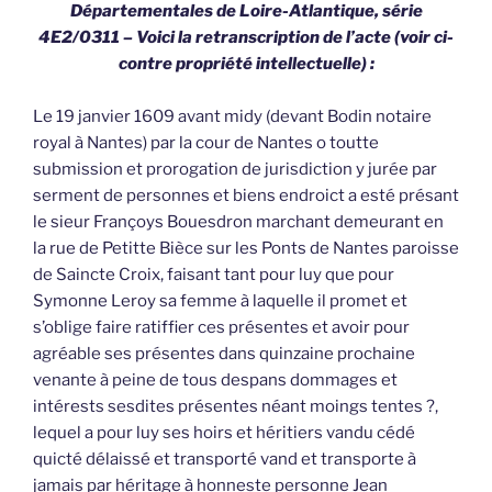
Départementales de Loire-Atlantique, série
4E2/0311 – Voici la retranscription de l’acte (voir ci-
contre propriété intellectuelle) :
Le 19 janvier 1609 avant midy (devant Bodin notaire
royal à Nantes) par la cour de Nantes o toutte
submission et prorogation de jurisdiction y jurée par
serment de personnes et biens endroict a esté présant
le sieur Françoys Bouesdron marchant demeurant en
la rue de Petitte Bièce sur les Ponts de Nantes paroisse
de Saincte Croix, faisant tant pour luy que pour
Symonne Leroy sa femme à laquelle il promet et
s’oblige faire ratiffier ces présentes et avoir pour
agréable ses présentes dans quinzaine prochaine
venante à peine de tous despans dommages et
intérests sesdites présentes néant moings tentes ?,
lequel a pour luy ses hoirs et héritiers vandu cédé
quicté délaissé et transporté vand et transporte à
jamais par héritage à honneste personne Jean