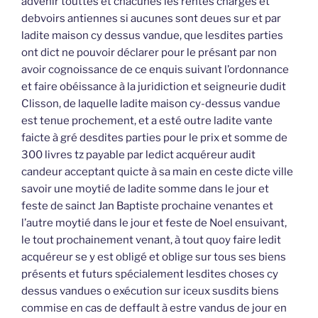
advenir touttes et chacunes les rentes charges et
debvoirs antiennes si aucunes sont deues sur et par
ladite maison cy dessus vandue, que lesdites parties
ont dict ne pouvoir déclarer pour le présant par non
avoir cognoissance de ce enquis suivant l’ordonnance
et faire obéissance à la juridiction et seigneurie dudit
Clisson, de laquelle ladite maison cy-dessus vandue
est tenue prochement, et a esté outre ladite vante
faicte à gré desdites parties pour le prix et somme de
300 livres tz payable par ledict acquéreur audit
candeur acceptant quicte à sa main en ceste dicte ville
savoir une moytié de ladite somme dans le jour et
feste de sainct Jan Baptiste prochaine venantes et
l’autre moytié dans le jour et feste de Noel ensuivant,
le tout prochainement venant, à tout quoy faire ledit
acquéreur se y est obligé et oblige sur tous ses biens
présents et futurs spécialement lesdites choses cy
dessus vandues o exécution sur iceux susdits biens
commise en cas de deffault à estre vandus de jour en