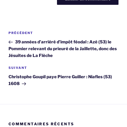
Navigation
Article
PRÉCÉDENT
de
précédent
39 années d’arriéré d’impôt féodal : Azé (53) le
l’article
Pommier relevant du prieuré de la Jaillette, donc des
Jésuites de La Flèche
Article
SUIVANT
suivant
Christophe Goupil paye Pierre Guiller : Niafles (53)
1608
COMMENTAIRES RÉCENTS