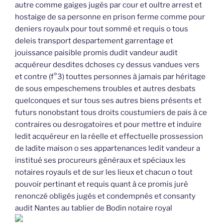
autre comme gaiges jugés par cour et oultre arrest et
hostaige de sa personne en prison ferme comme pour
deniers royaulx pour tout sommé et requis o tous
deleis transport despartement garrentage et
jouissance paisible promis dudit vandeur audit
acquéreur desdites dchoses cy dessus vandues vers
et contre (f°3) touttes personnes à jamais par héritage
de sous empeschemens troubles et autres desbats
quelconques et sur tous ses autres biens présents et
futurs nonobstant tous droits coustumiers de pais à ce
contraires ou desrogatoires et pour mettre et induire
ledit acquéreur en la réelle et effectuelle prossession
de ladite maison o ses appartenances ledit vandeur a
institué ses procureurs généraux et spéciaux les
notaires royauls et de sur les lieux et chacun o tout
pouvoir pertinant et requis quant à ce promis juré
renonczé obligés jugés et condempnés et consanty
audit Nantes au tablier de Bodin notaire royal