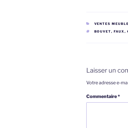
CATÉGORIES
VENTES MEUBLE
ÉTIQUETTES
BOUVET
,
FAUX
,
Laisser un co
Votre adresse e-mai
Commentaire
*