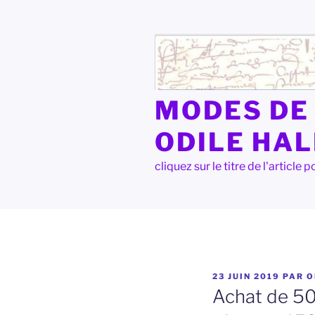
Aller
au
contenu
principal
MODES DE 
ODILE HA
cliquez sur le titre de l'articl
PUBLIÉ
23 JUIN 2019
PAR
O
LE
Achat de 50