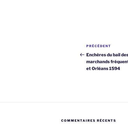
Navigation
Article
PRÉCÉDENT
de
précédent
Enchères du bail de
marchands fréquenta
l’article
et Orléans 1594
COMMENTAIRES RÉCENTS