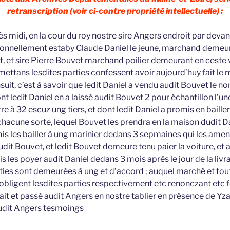
retranscription (voir ci-contre propriété intellectuelle) :
s midi, en la cour du roy nostre sire Angers endroit par dev
rsonnellement estaby Claude Daniel le jeune, marchand demeura
t, et sire Pierre Bouvet marchand poilier demeurant en ceste 
mettans lesdites parties confessent avoir aujourd’huy fait le 
suit, c’est à savoir que ledit Daniel a vendu audit Bouvet le 
ont ledit Daniel en a laissé audit Bouvet 2 pour échantillon l’un
tre à 32 escuz ung tiers, et dont ledit Daniel a promis en baille
acune sorte, lequel Bouvet les prendra en la maison dudit Da
mis les bailler à ung marinier dedans 3 sepmaines qui les ame
audit Bouvet, et ledit Bouvet demeure tenu paier la voiture, et a
s les poyer audit Daniel dedans 3 mois après le jour de la livra
rties sont demeurées à ung et d’accord ; auquel marché et tou
c obligent lesdites parties respectivement etc renonczant etc
it et passé audit Angers en nostre tablier en présence de Y
udit Angers tesmoings