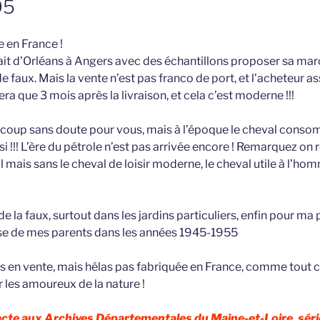
95
e en France !
ait d’Orléans à Angers avec des échantillons proposer sa marc
de faux. Mais la vente n’est pas franco de port, et l’acheteur 
era que 3 mois après la livraison, et cela c’est moderne !!!
ucoup sans doute pour vous, mais à l’époque le cheval con
nsi !!! L’ère du pétrole n’est pas arrivée encore ! Remarquez on
 mais sans le cheval de loisir moderne, le cheval utile à l’ho
e la faux, surtout dans les jardins particuliers, enfin pour ma p
ouse de mes parents dans les années 1945-1955
rs en vente, mais hélas pas fabriquée en France, comme tout ce
 les amoureux de la nature !
 acte aux Archives Départementales du Maine-et-Loire, séri