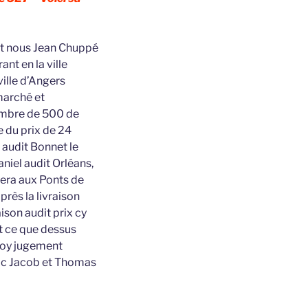
ant nous Jean Chuppé
nt en la ville
ville d’Angers
marché et
nombre de 500 de
e du prix de 24
r audit Bonnet le
niel audit Orléans,
nera aux Ponts de
près la livraison
ison audit prix cy
t ce que dessus
 foy jugement
zac Jacob et Thomas