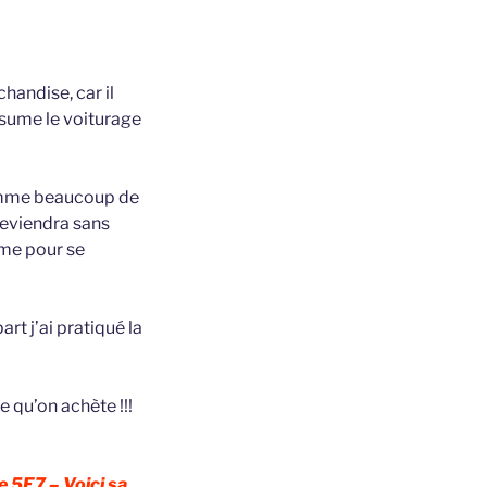
handise, car il
assume le voiturage
somme beaucoup de
 reviendra sans
mme pour se
art j’ai pratiqué la
 qu’on achète !!!
e 5E7 – Voici sa