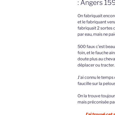
: Angers 15
On fabriquait encor
et le fabriquant ven
fabriquait 2 sortes 
par eau, mais ne pai
500 faux c’est bea
foin, et le fauche ai
doute plus au cheval
déplacer ou tracter.
J’ai connu le temps d
faucille sur la pel
On la trouve toujou
mais préconisée par
J’ai trouvé cet