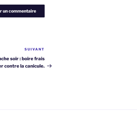
SUIVANT
Article
suivant
che soir : boire frais
 contre la canicule.