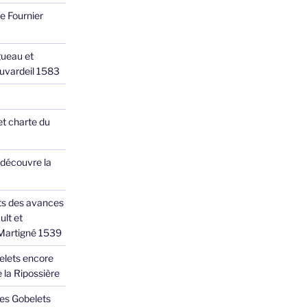
e Fournier
ueau et
Juvardeil 1583
et charte du
 découvre la
ts des avances
ult et
 Martigné 1539
elets encore
 la Ripossière
des Gobelets