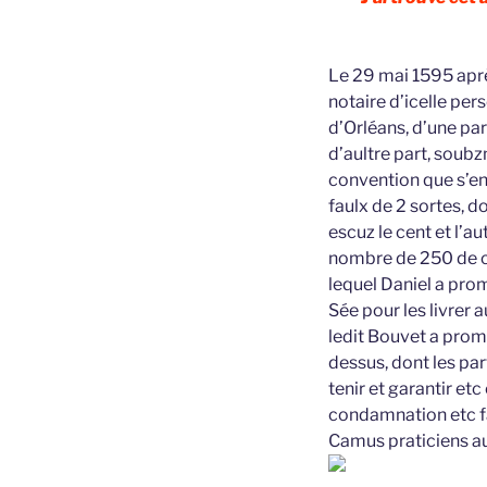
Le 29 mai 1595 aprè
notaire d’icelle pe
d’Orléans, d’une par
d’aultre part, soubz
convention que s’en
faulx de 2 sortes, d
escuz le cent et l’au
nombre de 250 de ch
lequel Daniel a pro
Sée pour les livrer 
ledit Bouvet a promi
dessus, dont les pa
tenir et garantir et
condamnation etc fa
Camus praticiens a