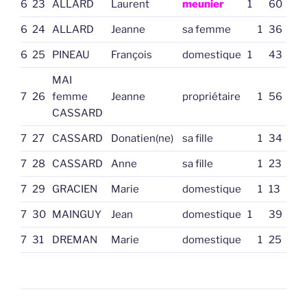
6
23
ALLARD
Laurent
meunier
1
60
6
24
ALLARD
Jeanne
sa femme
1
36
6
25
PINEAU
François
domestique
1
43
MAI
7
26
femme
Jeanne
propriétaire
1
56
CASSARD
7
27
CASSARD
Donatien(ne)
sa fille
1
34
7
28
CASSARD
Anne
sa fille
1
23
7
29
GRACIEN
Marie
domestique
1
13
7
30
MAINGUY
Jean
domestique
1
39
7
31
DREMAN
Marie
domestique
1
25