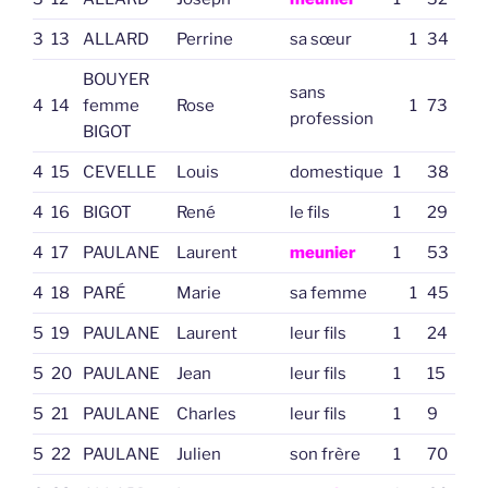
3
13
ALLARD
Perrine
sa sœur
1
34
BOUYER
sans
4
14
femme
Rose
1
73
profession
BIGOT
4
15
CEVELLE
Louis
domestique
1
38
4
16
BIGOT
René
le fils
1
29
4
17
PAULANE
Laurent
meunier
1
53
4
18
PARÉ
Marie
sa femme
1
45
5
19
PAULANE
Laurent
leur fils
1
24
5
20
PAULANE
Jean
leur fils
1
15
5
21
PAULANE
Charles
leur fils
1
9
5
22
PAULANE
Julien
son frère
1
70