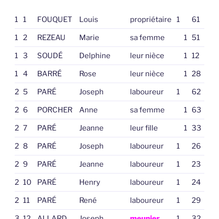
1
1
FOUQUET
Louis
propriétaire
1
61
1
2
REZEAU
Marie
sa femme
1
51
1
3
SOUDÉ
Delphine
leur nièce
1
12
1
4
BARRÉ
Rose
leur nièce
1
28
2
5
PARÉ
Joseph
laboureur
1
62
2
6
PORCHER
Anne
sa femme
1
63
2
7
PARÉ
Jeanne
leur fille
1
33
2
8
PARÉ
Joseph
laboureur
1
26
2
9
PARÉ
Jeanne
laboureur
1
23
2
10
PARÉ
Henry
laboureur
1
24
2
11
PARÉ
René
laboureur
1
29
3
12
ALLARD
Joseph
meunier
1
32