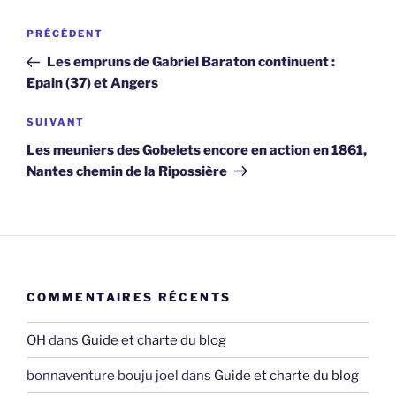
Navigation
Article
PRÉCÉDENT
de
précédent
Les empruns de Gabriel Baraton continuent :
l’article
Epain (37) et Angers
Article
SUIVANT
suivant
Les meuniers des Gobelets encore en action en 1861,
Nantes chemin de la Ripossière
COMMENTAIRES RÉCENTS
OH
dans
Guide et charte du blog
bonnaventure bouju joel
dans
Guide et charte du blog