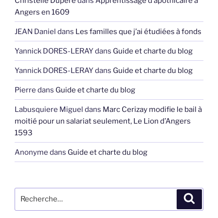
Christelle Dupéré
dans
Apprentissage d’apothicaire à
Angers en 1609
JEAN Daniel
dans
Les familles que j’ai étudiées à fonds
Yannick DORES-LERAY
dans
Guide et charte du blog
Yannick DORES-LERAY
dans
Guide et charte du blog
Pierre
dans
Guide et charte du blog
Labusquiere Miguel
dans
Marc Cerizay modifie le bail à
moitié pour un salariat seulement, Le Lion d’Angers
1593
Anonyme
dans
Guide et charte du blog
Recherche
Recher
pour
: