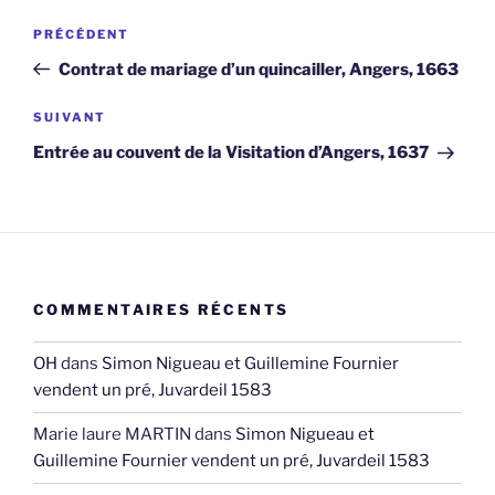
Navigation
Article
PRÉCÉDENT
de
précédent
Contrat de mariage d’un quincailler, Angers, 1663
l’article
Article
SUIVANT
suivant
Entrée au couvent de la Visitation d’Angers, 1637
COMMENTAIRES RÉCENTS
OH
dans
Simon Nigueau et Guillemine Fournier
vendent un pré, Juvardeil 1583
Marie laure MARTIN
dans
Simon Nigueau et
Guillemine Fournier vendent un pré, Juvardeil 1583