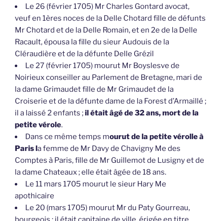
Le 26 (février 1705) Mr Charles Gontard avocat,
veuf en 1ères noces de la Delle Chotard fille de défunts
Mr Chotard et de la Delle Romain, et en 2e de la Delle
Racault, épousa la fille du sieur Audouis de la
Cléraudière et de la défunte Delle Grézil
Le 27 (février 1705) mourut Mr Boyslesve de
Noirieux conseiller au Parlement de Bretagne, mari de
la dame Grimaudet fille de Mr Grimaudet de la
Croiserie et de la défunte dame de la Forest d’Armaillé ;
il a laissé 2 enfants ;
il était âgé de 32 ans, mort de la
petite vérole
.
Dans ce même temps m
ourut de la petite vérolle à
Paris l
a femme de Mr Davy de Chavigny Me des
Comptes à Paris, fille de Mr Guillemot de Lusigny et de
la dame Chateaux ; elle était âgée de 18 ans.
Le 11 mars 1705 mourut le sieur Hary Me
apothicaire
Le 20 (mars 1705) mourut Mr du Paty Gourreau,
bourgeois ; il était capitaine de ville, érigée en titre