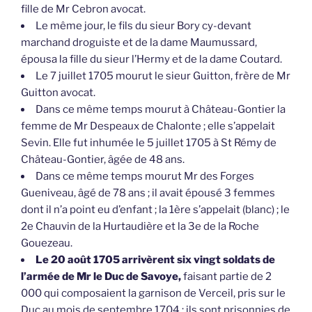
fille de Mr Cebron avocat.
Le même jour, le fils du sieur Bory cy-devant
marchand droguiste et de la dame Maumussard,
épousa la fille du sieur l’Hermy et de la dame Coutard.
Le 7 juillet 1705 mourut le sieur Guitton, frère de Mr
Guitton avocat.
Dans ce même temps mourut à Château-Gontier la
femme de Mr Despeaux de Chalonte ; elle s’appelait
Sevin. Elle fut inhumée le 5 juillet 1705 à St Rémy de
Château-Gontier, âgée de 48 ans.
Dans ce même temps mourut Mr des Forges
Gueniveau, âgé de 78 ans ; il avait épousé 3 femmes
dont il n’a point eu d’enfant ; la 1ère s’appelait (blanc) ; le
2e Chauvin de la Hurtaudière et la 3e de la Roche
Gouezeau.
Le 20 août 1705 arrivèrent six vingt soldats de
l’armée de Mr le Duc de Savoye,
faisant partie de 2
000 qui composaient la garnison de Verceil, pris sur le
Duc au mois de septembre 1704 ; ils sont prisonnies de