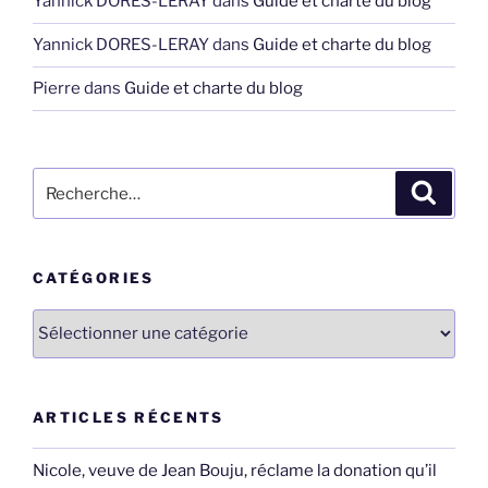
Yannick DORES-LERAY
dans
Guide et charte du blog
Yannick DORES-LERAY
dans
Guide et charte du blog
Pierre
dans
Guide et charte du blog
Recherche
Recher
pour
:
CATÉGORIES
Catégories
ARTICLES RÉCENTS
Nicole, veuve de Jean Bouju, réclame la donation qu’il