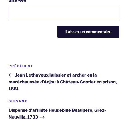
Site web
Navigation
Article
PRÉCÉDENT
de
précédent
Jean Lethayeux huissier et archer en la
l’article
maréchaussée d’Anjou à Château-Gontier en prison,
1661
Article
SUIVANT
suivant
Dispense d’affinité Houdebine Beaupère, Grez-
Neuville, 1733