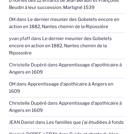
d’hoiries des 12 enfants de Jean Berault et Françoise
Beudin à leur succession, Martigné 1539
OH
dans
Le dernier meunier des Gobelets encore en
action en 1882, Nantes chemin de la Ripossière
yvan pfaff
dans
Le dernier meunier des Gobelets
encore en action en 1882, Nantes chemin de la
Ripossière
Christelle Dupéré
dans
Apprentissage d’apothicaire à
Angers en 1609
OH
dans
Apprentissage d’apothicaire à Angers en
1609
Christelle Dupéré
dans
Apprentissage d’apothicaire à
Angers en 1609
JEAN Daniel
dans
Les familles que j’ai étudiées à fonds