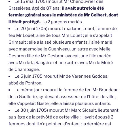
Le 15 (mai 1705) mourut Mr Chenouvrier des
Grassières, âgé de 87 ans ;
il avait autrefois été
fermier général sous le ministère de Mr Colbert, dont
il était protégé.
Il a 2 garçons mariés.
Le 20 (mai 1705) mourut madame Louet, femme de
feu Mr Loüet, aîné de tous Mrs Loüet ; elle s’appelait
Grimault ; elle a laissé plusieurs enfants, l’aîné marié
avec mademoiselle Gueniveau, un autre avec Melle
Cesbron fille de Mr Cesbron avocat, une fille mariée
avec Mr de la Saugère et une autre avec Mr de Moiré
de Champagné.
Le 5 juin 1705 mourut Mr de Varennes Goddes,
abbé de Pontron.
Le même jour mourut la femme de feu Mr Brundeau
de la Gaullerie, cy-devant assesseur de l’hôtel de ville ;
elle s’appelait Gasté ; elle a laissé plusieurs enfants.
Le 30 (juin 1705) mourut Mr Marc Sicault, lieutenant
au siège de la prévôté de cette ville ; il avait épousé 2
femmes dont il n’a point eu d’enfant ; la dernière est