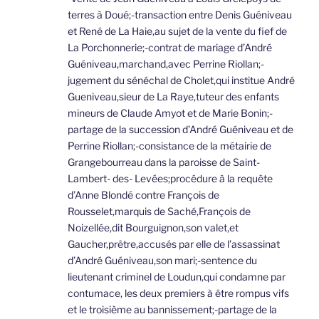
terres à Doué;-transaction entre Denis Guéniveau
et René de La Haie,au sujet de la vente du fief de
La Porchonnerie;-contrat de mariage d’André
Guéniveau,marchand,avec Perrine Riollan;-
jugement du sénéchal de Cholet,qui institue André
Gueniveau,sieur de La Raye,tuteur des enfants
mineurs de Claude Amyot et de Marie Bonin;-
partage de la succession d’André Guéniveau et de
Perrine Riollan;-consistance de la métairie de
Grangebourreau dans la paroisse de Saint-
Lambert- des- Levées;procédure à la requête
d’Anne Blondé contre François de
Rousselet,marquis de Saché,François de
Noizellée,dit Bourguignon,son valet,et
Gaucher,prêtre,accusés par elle de l’assassinat
d’André Guéniveau,son mari;-sentence du
lieutenant criminel de Loudun,qui condamne par
contumace, les deux premiers à être rompus vifs
et le troisième au bannissement;-partage de la