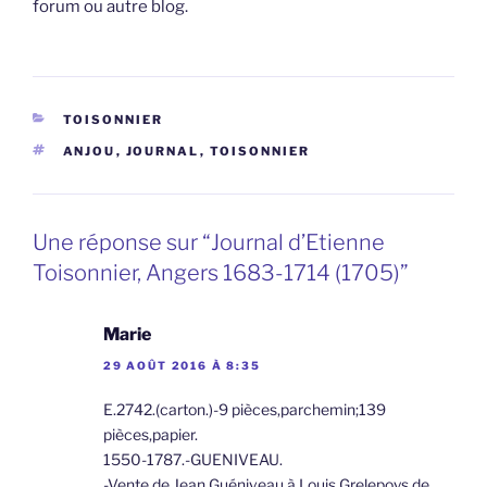
forum ou autre blog.
CATÉGORIES
TOISONNIER
ÉTIQUETTES
ANJOU
,
JOURNAL
,
TOISONNIER
Une réponse sur “Journal d’Etienne
Toisonnier, Angers 1683-1714 (1705)”
Marie
29 AOÛT 2016 À 8:35
E.2742.(carton.)-9 pièces,parchemin;139
pièces,papier.
1550-1787.-GUENIVEAU.
-Vente de Jean Guéniveau à Louis Grelepoys de