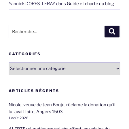
Yannick DORES-LERAY
dans
Guide et charte du blog
Recherche
Recher
pour
:
CATÉGORIES
Catégories
ARTICLES RÉCENTS
Nicole, veuve de Jean Bouju, réclame la donation qu’il
lui avait faite, Angers 1503
1 août 2026
ALERTE : climatiseurs qui chauffent les voisins du