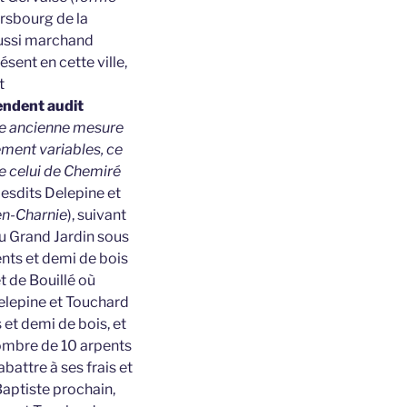
rsbourg de la
 aussi marchand
sent en cette ville,
t
endent audit
ne ancienne mesure
ement variables, ce
ore celui de Chemiré
lesdits Delepine et
n-Charnie
), suivant
 Du Grand Jardin sous
ents et demi de bois
t de Bouillé où
Delepine et Touchard
 et demi de bois, et
 nombre de 10 arpents
abattre à ses frais et
Baptiste prochain,