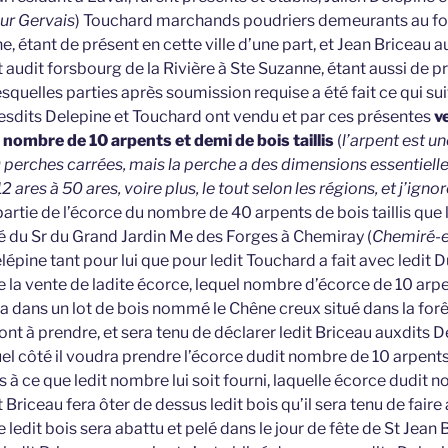
our Gervais
) Touchard marchands poudriers demeurants au fo
e, étant de présent en cette ville d’une part, et Jean Briceau
udit forsbourg de la Rivière à Ste Suzanne, étant aussi de pré
lesquelles parties après soumission requise a été fait ce qui sui
 lesdits Delepine et Touchard ont vendu et par ces présentes
v
 nombre de 10 arpents et demi de bois taillis
(
l’arpent est u
0 perches carrées, mais la perche a des dimensions essentiell
2 ares à 50 ares, voire plus, le tout selon les régions, et j’ign
 partie de l’écorce du nombre de 40 arpents de bois taillis que 
 du Sr du Grand Jardin Me des Forges à Chemiray (
Chemiré-e
Delépine tant pour lui que pour ledit Touchard a fait avec ledit
e la vente de ladite écorce, lequel nombre d’écorce de 10 arp
a dans un lot de bois nommé le Chêne creux situé dans la forê
ont à prendre, et sera tenu de déclarer ledit Briceau auxdits 
el côté il voudra prendre l’écorce dudit nombre de 10 arpents
 à ce que ledit nombre lui soit fourni, laquelle écorce dudit
 Briceau fera ôter de dessus ledit bois qu’il sera tenu de faire 
 ledit bois sera abattu et pelé dans le jour de fête de St Jean 