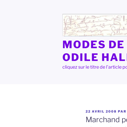
Aller
au
contenu
principal
MODES DE 
ODILE HA
cliquez sur le titre de l'articl
PUBLIÉ
22 AVRIL 2008
PA
LE
Marchand po