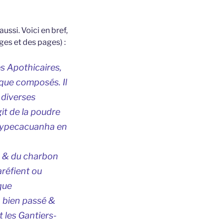
ssi. Voici en bref,
ges et des pages) :
s Apothicaires,
que composés. Il
 diverses
git de la poudre
l’hypecacuanha en
, & du charbon
aréfient ou
que
 bien passé &
 les Gantiers-