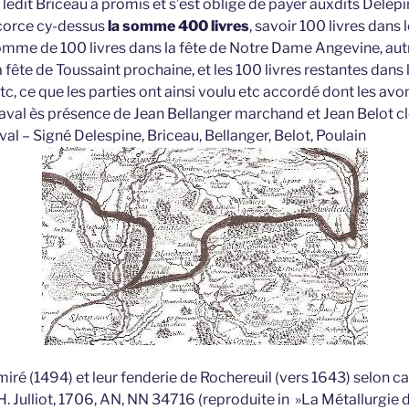
ledit Briceau a promis et s’est obligé de payer auxdits Delep
écorce cy-dessus
la somme 400 livres
, savoir 100 livres dans 
somme de 100 livres dans la fête de Notre Dame Angevine, au
a fête de Toussaint prochaine, et les 100 livres restantes dans 
tc, ce que les parties ont ainsi voulu etc accordé dont les avo
Laval ès présence de Jean Bellanger marchand et Jean Belot cl
l – Signé Delespine, Briceau, Bellanger, Belot, Poulain
iré (1494) et leur fenderie de Rochereuil (vers 1643) selon ca
. Julliot, 1706, AN, NN 34716 (reproduite in »La Métallurgie d