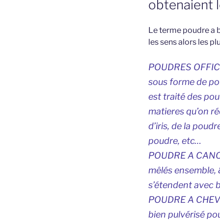
obtenaient l
Le terme poudre a be
les sens alors les p
POUDRES OFFICINA
sous forme de po
est traité des pou
matieres qu’on réd
d’iris, de la pou
poudre, etc…
POUDRE A CANON, 
mêlés ensemble, &
s’étendent avec b
POUDRE A CHEVEUX
bien pulvérisé po