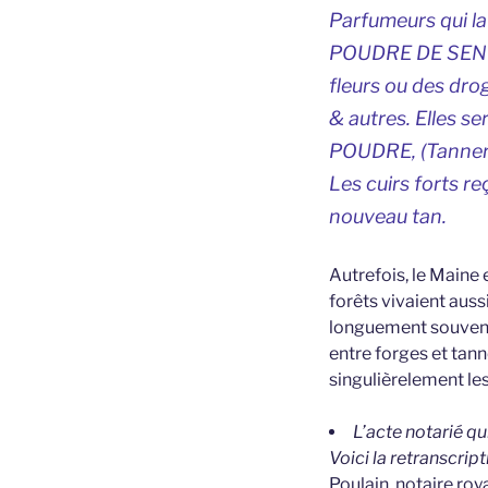
Parfumeurs qui la
POUDRE DE SENTEU
fleurs ou des dro
& autres. Elles s
POUDRE, (Tannerie
Les cuirs forts re
nouveau tan.
Autrefois, le Maine 
forêts vivaient aus
longuement souvent c
entre forges et tann
singulièrelement les
L’acte notarié qu
Voici la retranscript
Poulain, notaire roya