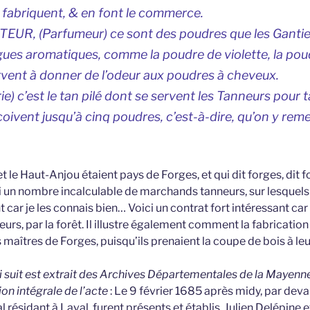
 fabriquent, & en font le commerce.
R, (Parfumeur) ce sont des poudres que les Gantier
gues aromatiques, comme la poudre de violette, la po
ervent à donner de l’odeur aux poudres à cheveux.
) c’est le tan pilé dont se servent les Tanneurs pour ta
çoivent jusqu’à cinq poudres, c’est-à-dire, qu’on y reme
et le Haut-Anjou étaient pays de Forges, et qui dit forges, dit f
si un nombre incalculable de marchands tanneurs, sur lesquels 
ar je les connais bien… Voici un contrat fort intéressant car i
eurs, par la forêt. Il illustre également comment la fabrication
 maîtres de Forges, puisqu’ils prenaient la coupe de bois à leur
i suit est extrait des Archives Départementales de la Mayenne
ion intégrale de l’acte
: Le 9 février 1685 après midy, par deva
l résidant à Laval, furent présents et établis, Julien Delépine e