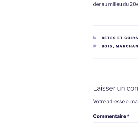
der au milieu du 20e
CATÉGORIES
BÊTES ET CUIR
ÉTIQUETTES
BOIS
,
MARCHAN
Laisser un co
Votre adresse e-mai
Commentaire
*