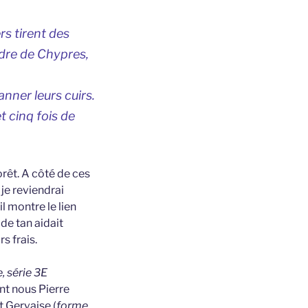
s tirent des
udre de Chypres,
nner leurs cuirs.
t cinq fois de
orêt. A côté de ces
je reviendrai
l montre le lien
 de tan aidait
s frais.
, série 3E
nt nous Pierre
t Gervaise (
forme