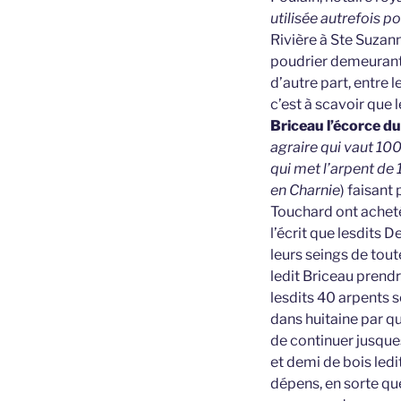
utilisée autrefois p
Rivière à Ste Suzann
poudrier demeurant a
d’autre part, entre 
c’est à scavoir que
Briceau l’écorce du
agraire qui vaut 10
qui met l’arpent de 1
en Charnie
) faisant
Touchard ont acheté
l’écrit que lesdits 
leurs seings de tout
ledit Briceau prendr
lesdits 40 arpents s
dans huitaine par qu
de continuer jusques
et demi de bois ledit
dépens, en sorte que