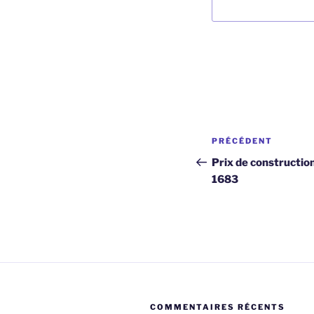
Navigation
Article
PRÉCÉDENT
de
précédent
Prix de constructio
1683
l’article
COMMENTAIRES RÉCENTS