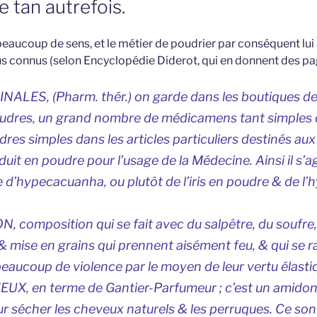
e tan autrefois.
aucoup de sens, et le métier de poudrier par conséquent lui au
lus connus (selon Encyclopédie Diderot, qui en donnent des pa
LES, (Pharm. thér.) on garde dans les boutiques de
udres, un grand nombre de médicamens tant simples 
dres simples dans les articles particuliers destinés aux
uit en poudre pour l’usage de la Médecine. Ainsi il s’a
dre d’hypecacuanha, ou plutôt de l’iris en poudre & de 
composition qui se fait avec du salpêtre, du soufre
 mise en grains qui prennent aisément feu, & qui se r
eaucoup de violence par le moyen de leur vertu élasti
, en terme de Gantier-Parfumeur ; c’est un amidon
ur sécher les cheveux naturels & les perruques. Ce sont