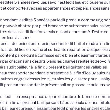
 lesdites 5 années révolues savoir est ledit lieu et clouserie 
t et comporte avec ses appartenances et dépendances sans ri
user pendant lesdites 5 années par ledit preneur comme ung bon
ne pouvoir abattre par pied branche ne aultrement aulcuns boy
res dessus ledit lieu fors ceulx qui ont acoustumé d’estre 
 en leurs saisons
reneur de tenir et entretenir pendant ledit bail et rendre à la fin
our dudit lieu en bonne et suffisante réparation desquelles r
 content parce qu’il a confessé estre bien et deuement faites 
ur par chacuns ans desdits 5 ans les charges rentes et debvoi
nira audit bailleur à la fin du présent bail quittances vallables
eneur transporter pendant le présent ne à la fin d’iceluy aulcuns
aultres engres dessus ledit lieu ains les y laissera pour l’usaig
dit preneur transporter le présent bail ne y associer aulcuns av
r
eneur ledit lieu ensepmancé de pareil nombre de bonnes sepmanc
à la fin du présent bail qui sont 12 boisseaulx de mestail bl
s bailleur et preneur laissant par ledit preneur les engres et c