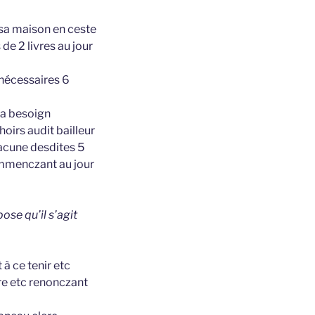
 sa maison en ceste
de 2 livres au jour
 nécessaires 6
era besoign
hoirs audit bailleur
hacune desdites 5
ommenczant au jour
ose qu’il s’agit
à ce tenir etc
re etc renonczant