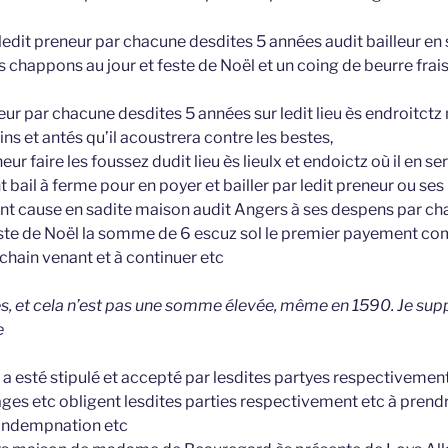
ledit preneur par chacune desdites 5 années audit bailleur en
s chappons au jour et feste de Noël et un coing de beurre frais 
neur par chacune desdites 5 années sur ledit lieu ès endroitctz
ins et antés qu’il acoustrera contre les bestes,
neur faire les foussez dudit lieu ès lieulx et endoictz où il en s
ent bail à ferme pour en poyer et bailler par ledit preneur ou ses 
yant cause en sadite maison audit Angers à ses despens par c
este de Noël la somme de 6 escuz sol le premier payement c
chain venant et à continuer etc
es, et cela n’est pas une somme élevée, même en 1590. Je supp
e
 a esté stipulé et accepté par lesdites partyes respectivement 
es etc obligent lesdites parties respectivement etc à prend
ondempnation etc