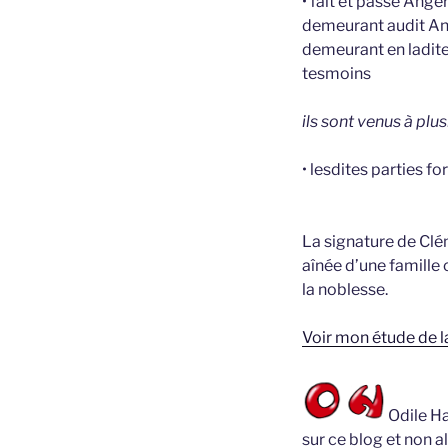
• fait et passé Ang
demeurant audit An
demeurant en ladit
tesmoins
ils sont venus à plu
• lesdites parties fo
La signature de Clém
aînée d’une famille 
la noblesse.
Voir mon étude de l
Odile Ha
sur ce blog et non a