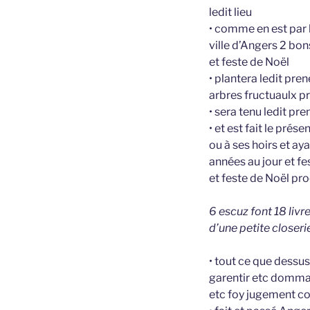
ledit lieu
• comme en est par 
ville d’Angers 2 bon
et feste de Noël
• plantera ledit pre
arbres fructuaulx pr
• sera tenu ledit pre
• et est fait le prés
ou à ses hoirs et a
années au jour et f
et feste de Noël pro
6 escuz font 18 livr
d’une petite closeri
• tout ce que dessus
garentir etc dommag
etc foy jugement c