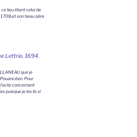
ce lieu étant celui de
8 1708,et son beau père
e Lettrie, 1694.
s ALLANEAU que je
le Pouancéen. Pour
r l’acte concernant
 puisque je les lis si