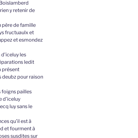
du Boislamberd
en y retenir de
 père de famille
s fructuaulx et
couppez et esmondez
 d’iceluy les
éparations ledit
à présent
rs deubz pour raison
 foigns pailles
e d’iceluy
ecq luy sans le
es qu’il est à
ed et fourment à
hoses susdites sur