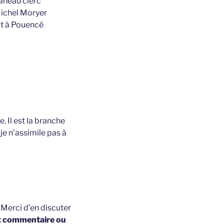
aneau clerc
Michel Moryer
nt à Pouencé
. Il est la branche
je n’assimile pas à
t
Merci d’en discuter
t commentaire ou