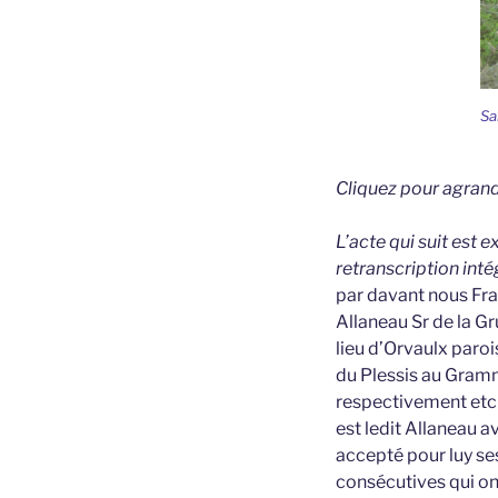
Sa
Cliquez pour agrand
L’acte qui suit est 
retranscription inté
par davant nous Fr
Allaneau Sr de la G
lieu d’Orvaulx paroi
du Plessis au Gramm
respectivement etc c
est ledit Allaneau av
accepté pour luy ses
consécutives qui ont