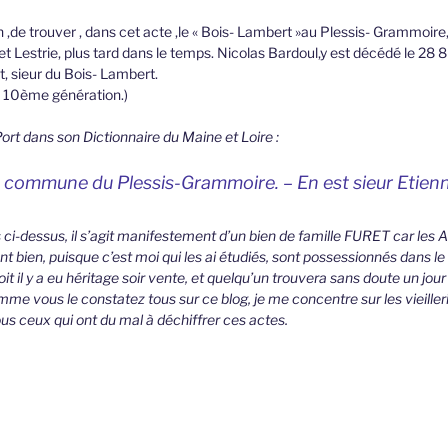
,de trouver , dans cet acte ,le « Bois- Lambert »au Plessis- Grammoire, 
t Lestrie, plus tard dans le temps. Nicolas Bardoul,y est décédé le 28 
it, sieur du Bois- Lambert.
t 10ème génération.)
ort dans son Dictionnaire du Maine et Loire :
, commune du Plessis-Grammoire. – En est sieur Etienn
is ci-dessus, il s’agit manifestement d’un bien de famille FURET car le
t bien, puisque c’est moi qui les ai étudiés, sont possessionnés dans 
t il y a eu héritage soir vente, et quelqu’un trouvera sans doute un jou
me vous le constatez tous sur ce blog, je me concentre sur les vieilleries
 tous ceux qui ont du mal à déchiffrer ces actes.