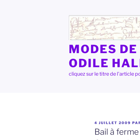
Aller
au
contenu
principal
MODES DE 
ODILE HA
cliquez sur le titre de l'articl
PUBLIÉ
4 JUILLET 2009
PA
LE
Bail à ferme