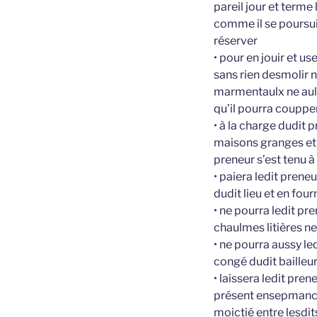
pareil jour et terme
comme il se poursui
réserver
• pour en jouir et 
sans rien desmolir 
marmentaulx ne ault
qu’il pourra coupper
• à la charge dudit p
maisons granges et f
preneur s’est tenu à
• paiera ledit prene
dudit lieu et en four
• ne pourra ledit pr
chaulmes litières ne 
• ne pourra aussy le
congé dudit bailleu
• laissera ledit pr
présent ensepmancer 
moictié entre lesdit