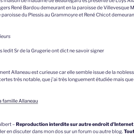
ers maison de madame de Beauregard ès présente de Loys All
gers René Bardou demeurant en la paroisse de Villevesque 
e paroisse du Plessis au Grammoyre et René Chicot demeura
sieurs
rs ledit Sr de la Grugerie ont dict ne savoir signer
ent Allaneau est curieuse car elle semble issue de la noblesse
certes très notable, que j’ai très longuement étudiée mais que 
a famille Allaneau
lbert –
Reproduction interdite sur autre endroit d’Interne
ller en discuter dans mon dos sur un forum ou autre blog.
Tou