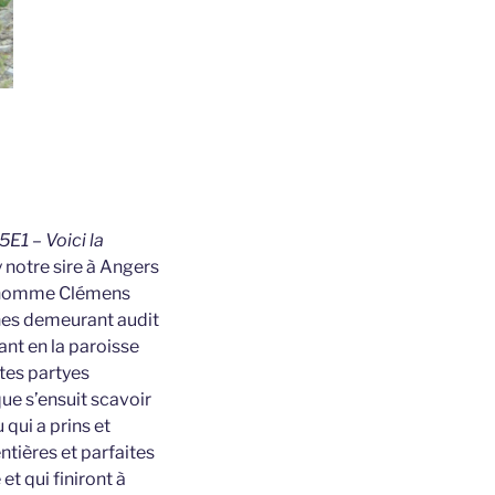
5E1 – Voici la
y notre sire à Angers
le homme Clémens
nnes demeurant audit
ant en la paroisse
tes partyes
que s’ensuit scavoir
 qui a prins et
ntières et parfaites
t qui finiront à