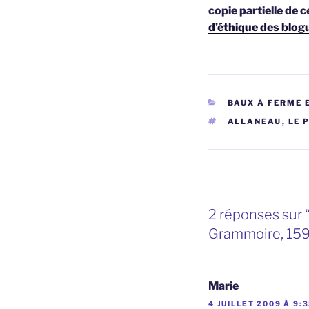
copie partielle de c
d’éthique des blog
CATÉGORIES
BAUX À FERME 
ÉTIQUETTES
ALLANEAU
,
LE 
2 réponses sur “
Grammoire, 15
Marie
4 JUILLET 2009 À 9: