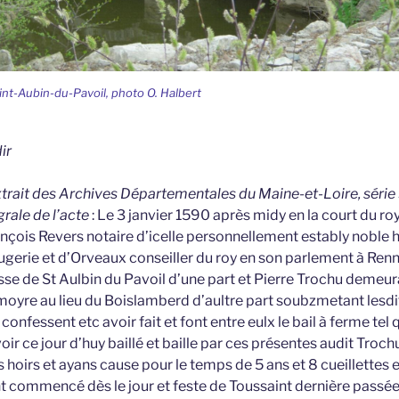
int-Aubin-du-Pavoil, photo O. Halbert
ir
extrait des Archives Départementales du Maine-et-Loire, série 
grale de l’acte
: Le 3 janvier 1590 après midy en la court du ro
ançois Revers notaire d’icelle personnellement estably nob
rugerie et d’Orveaux conseiller du roy en son parlement à Re
sse de St Aulbin du Pavoil d’une part et Pierre Trochu demeur
oyre au lieu du Boislamberd d’aultre part soubzmetant lesdi
onfessent etc avoir fait et font entre eulx le bail à ferme tel 
oir ce jour d’huy baillé et baille par ces présentes audit Trochu
 hoirs et ayans cause pour le temps de 5 ans et 8 cueillettes e
 commencé dès le jour et feste de Toussaint dernière passée e