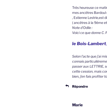
Très heureuse ce matin 
mes ancêtres Bardoul e
, Estienne Lestrie,est d
( ancêtres à la 9ème e
Note d’Odile :
Voici ce que donne C. P
le Bois-Lambert
Selon l’acte que j’ai m
connais particulièremen
passer aux LETTRIE, soi
cette cession, mais com
bien, j’en fais profiter
Répondre
Marie