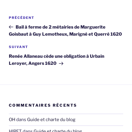
Navigation
Article
PRÉCÉDENT
de
précédent
Bail à ferme de 2 métairies de Marguerite
l’article
Goisbaut à Guy Lemotheux, Marigné et Querré 1620
Article
SUIVANT
suivant
Renée Allaneau cède une obligation à Urbain
Leroyer, Angers 1620
COMMENTAIRES RÉCENTS
OH
dans
Guide et charte du blog
HIRET
dans
Guide et charte du blog