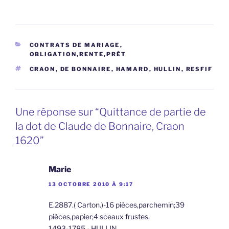
CATÉGORIES
CONTRATS DE MARIAGE
,
OBLIGATION,RENTE,PRÊT
ÉTIQUETTES
CRAON
,
DE BONNAIRE
,
HAMARD
,
HULLIN
,
RESFIF
Une réponse sur “Quittance de partie de
la dot de Claude de Bonnaire, Craon
1620”
Marie
13 OCTOBRE 2010 À 9:17
E.2887.( Carton.)-16 pièces,parchemin;39
pièces,papier;4 sceaux frustes.
1493-1785.- HULLIN.