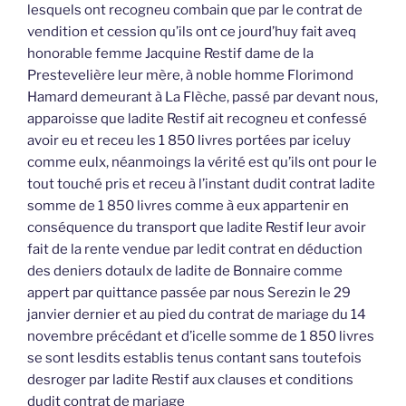
lesquels ont recogneu combain que par le contrat de
vendition et cession qu’ils ont ce jourd’huy fait aveq
honorable femme Jacquine Restif dame de la
Prestevelière leur mère, à noble homme Florimond
Hamard demeurant à La Flèche, passé par devant nous,
apparoisse que ladite Restif ait recogneu et confessé
avoir eu et receu les 1 850 livres portées par iceluy
comme eulx, néanmoings la vérité est qu’ils ont pour le
tout touché pris et receu à l’instant dudit contrat ladite
somme de 1 850 livres comme à eux appartenir en
conséquence du transport que ladite Restif leur avoir
fait de la rente vendue par ledit contrat en déduction
des deniers dotaulx de ladite de Bonnaire comme
appert par quittance passée par nous Serezin le 29
janvier dernier et au pied du contrat de mariage du 14
novembre précédant et d’icelle somme de 1 850 livres
se sont lesdits establis tenus contant sans toutefois
desroger par ladite Restif aux clauses et conditions
dudit contrat de mariage