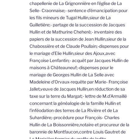
chapellenie de La Grignonnière en l’église de La
Selle- Craonnaise;- sentence d’émancipation pour
les fils mineurs de Tugal Hullin,sieur de La
Guilletière;- partage de la succession de Jacques
Hullin et de Mathurine Cheheré;- inventaire des
papiers de la succession de Jean Hullin,sieur de la
Chabossière et de Claude Poullain;-dispenses pour
le mariage d’Elie Hullin,sieur des Ajoux,avec
Françoise Lenfantin;- acquêt par Jacques Hullin de
maisons à Châteauneuf;-dispenses pour le
mariage de Georges Hullin de La Selle avec
Madeleine d’Orvaux-requête par Marie- Françoise
Jallet,veuve de Jacques Hullin,en réduction de sa
taxe sur la terre du Margat;- lettre de M.d’Armaillé
concernant la généalogie de la famille Hullin et
l’inféodation des terres de La Rivière et de La
Suhardière;-procédure pour François- Charles
Hullin de La Boissonnière,notaire et procureur de la
baronnie de Montfaucon,contre Louis Gautret de
La Moricière,fermier du greffe de ladite