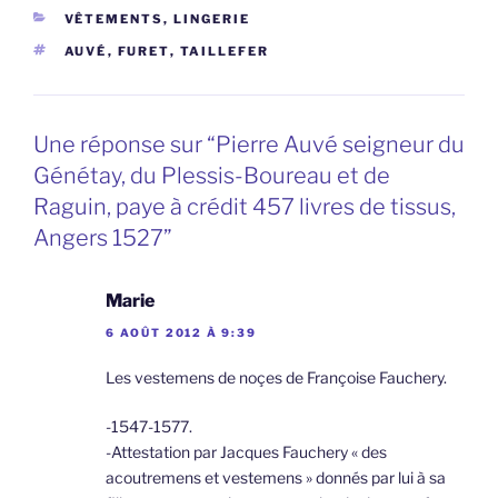
CATÉGORIES
VÊTEMENTS, LINGERIE
ÉTIQUETTES
AUVÉ
,
FURET
,
TAILLEFER
Une réponse sur “Pierre Auvé seigneur du
Génétay, du Plessis-Boureau et de
Raguin, paye à crédit 457 livres de tissus,
Angers 1527”
Marie
6 AOÛT 2012 À 9:39
Les vestemens de noçes de Françoise Fauchery.
-1547-1577.
-Attestation par Jacques Fauchery « des
acoutremens et vestemens » donnés par lui à sa