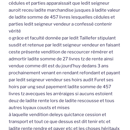
cédules et parties apparaissait que ledit seigneur
auroit receu ladite marchandise jusques à ladite valeur
de ladite somme de 457 livres lesquelles cédules et
parties ledit seigneur vendeur a confessé contenir
vérité
o grâce et faculté donnée par ledit Taillefer stipulant
susdit et retenue par ledit seigneur vendeur en faisant
ceste présente vendition de rescourcer rémérer et
admortir ladite somme de 27 livres tz de rente ainsi
vendue comme dit est du jourd’huy dedans 3 ans
prochainement venant en rendant refondant et payant
par ledit seigneur vendeur ses hoirs audit Furet ses
hoirs par ung seul payement ladite somme de 457
livres tz avecques les arréraiges si aucuns estoient
deuz de ladite rente lors de ladite rescousse et tous
autres loyaux cousts et mises
à laquelle vendition deleys quictance cession et
transport et tout ce que dessus est dit tenir etc et
ladite rente rendre et payer etc et les choses héritaulx