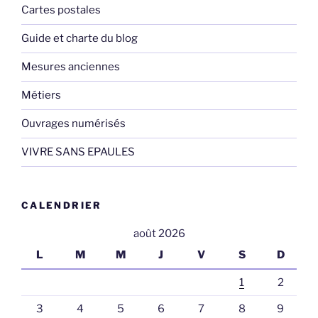
Cartes postales
Guide et charte du blog
Mesures anciennes
Métiers
Ouvrages numérisés
VIVRE SANS EPAULES
CALENDRIER
août 2026
L
M
M
J
V
S
D
1
2
3
4
5
6
7
8
9