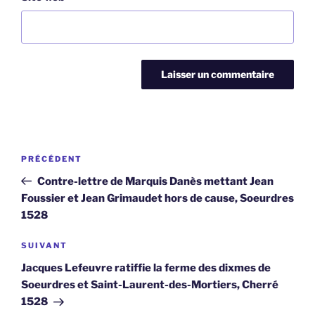
Navigation
Article
PRÉCÉDENT
de
précédent
Contre-lettre de Marquis Danès mettant Jean
l’article
Foussier et Jean Grimaudet hors de cause, Soeurdres
1528
Article
SUIVANT
suivant
Jacques Lefeuvre ratiffie la ferme des dixmes de
Soeurdres et Saint-Laurent-des-Mortiers, Cherré
1528