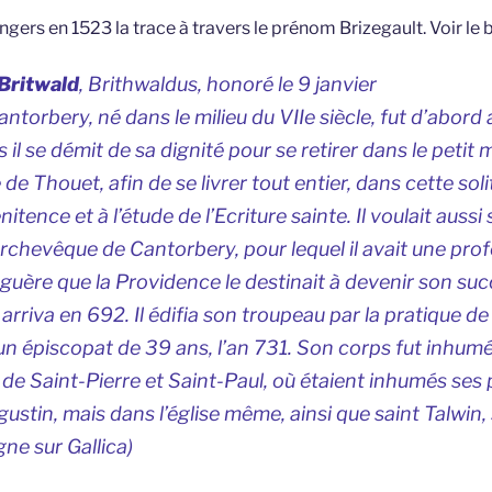
ngers en 1523 la trace à travers le prénom Brizegault. Voir le b
Britwald
,
Brithwaldus
, honoré le 9 janvier
torbery, né dans le milieu du VIIe siècle, fut d’abord
 il se démit de sa dignité pour se retirer dans le petit
le de Thouet, afin de se livrer tout entier, dans cette sol
nitence et à l’étude de l’Ecriture sainte. Il voulait auss
rchevêque de Cantorbery, pour lequel il avait une pro
 guère que la Providence le destinait à devenir son suc
rriva en 692. Il édifia son troupeau par la pratique de 
un épiscopat de 39 ans, l’an 731. Son corps fut inhumé
e de Saint-Pierre et Saint-Paul, où étaient inhumés ses
gustin, mais dans l’église même, ainsi que saint Talwin
ne sur Gallica)