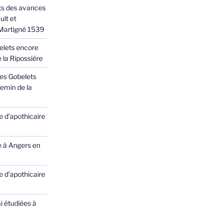
ts des avances
ult et
 Martigné 1539
elets encore
 la Ripossière
des Gobelets
emin de la
 d’apothicaire
e à Angers en
 d’apothicaire
ai étudiées à