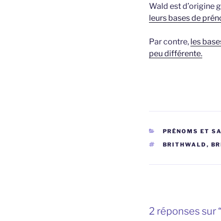
Wald est d’origine
leurs bases de pré
Par contre,
les base
peu différente.
CATÉGORIES
PRÉNOMS ET S
ÉTIQUETTES
BRITHWALD
,
BR
2 réponses sur 