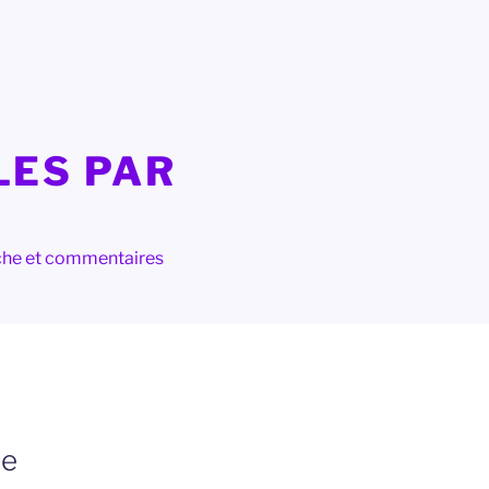
LES PAR
herche et commentaires
le