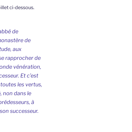
illet ci-dessous.
 abbé de
 monastère de
itude, aux
i se rapprocher de
fonde vénération,
cesseur. Et c’est
toutes les vertus,
, non dans le
 prédesseurs, à
, son successeur.