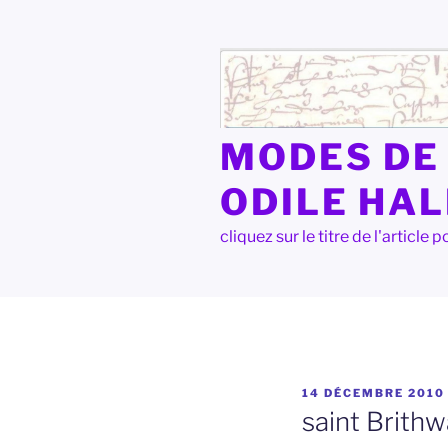
Aller
au
contenu
principal
MODES DE 
ODILE HA
cliquez sur le titre de l'articl
PUBLIÉ
14 DÉCEMBRE 2010
LE
saint Brith