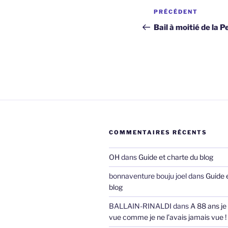
Navigation
Article
PRÉCÉDENT
de
précédent
Bail à moitié de la 
l’article
COMMENTAIRES RÉCENTS
OH
dans
Guide et charte du blog
bonnaventure bouju joel
dans
Guide 
blog
BALLAIN-RINALDI
dans
A 88 ans je
vue comme je ne l’avais jamais vue !