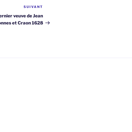
SUIVANT
Article
suivant
ernier veuve de Jean
onnes et Craon 1628