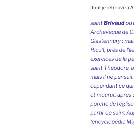
dont je retrouve à A
saint
Brivaud
ou
Archevêque de Can
Glastennury ; mais
Riculf, près de l’î
exercices de la pé
saint Théodore, a
mais il ne pensait
cependant ce qui a
et mourut, après 
porche de l’églis
partir de saint Au
(
encyclopédie
Mig