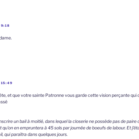
 9:18
adame.
 15:49
fête, et que votre sainte Patronne vous garde cette vision perçante qui
assé
nscrire un bail à moitié, dans lequel la closerie ne possède pas de paire
t qu’on en empruntera à 45 sols par journée de boeufs de labour. Et j’é
l, qui paraîtra dans quelques jours.