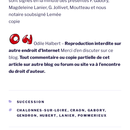
sont signés en la minute des présentes F. Gabory,
Magdeleine Lanier, G. Jollivet, Moutteau et nous
notaire soubsigné Lemée
copie
Odile Halbert –
Reproduction interdite sur
autre endroit d’Internet
Merci d’en discuter sur ce
blog.
Tout commentaire ou copie partielle de cet
article sur autre blog ou forum ou site va à l’encontre
du droit d’auteur.
CATÉGORIES
SUCCESSION
ÉTIQUETTES
CHALONNES-SUR-LOIRE
,
CRAON
,
GABORY
,
GENDRON
,
HUBERT
,
LANIER
,
POMMERIEUX