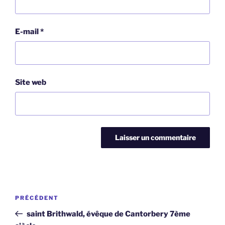
E-mail
*
Site web
Navigation
Article
PRÉCÉDENT
de
précédent
saint Brithwald, évêque de Cantorbery 7ème
l’article