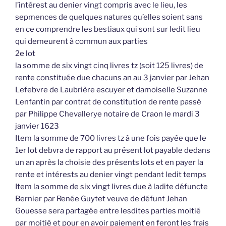
l’intérest au denier vingt compris avec le lieu, les
sepmences de quelques natures qu’elles soient sans
en ce comprendre les bestiaux qui sont sur ledit lieu
qui demeurent à commun aux parties
2e lot
la somme de six vingt cinq livres tz (soit 125 livres) de
rente constituée due chacuns an au 3 janvier par Jehan
Lefebvre de Laubrière escuyer et damoiselle Suzanne
Lenfantin par contrat de constitution de rente passé
par Philippe Chevallerye notaire de Craon le mardi 3
janvier 1623
Item la somme de 700 livres tz à une fois payée que le
1er lot debvra de rapport au présent lot payable dedans
un an après la choisie des présents lots et en payer la
rente et intérests au denier vingt pendant ledit temps
Item la somme de six vingt livres due à ladite défuncte
Bernier par Renée Guytet veuve de défunt Jehan
Gouesse sera partagée entre lesdites parties moitié
par moitié et pour en avoir paiement en feront les frais