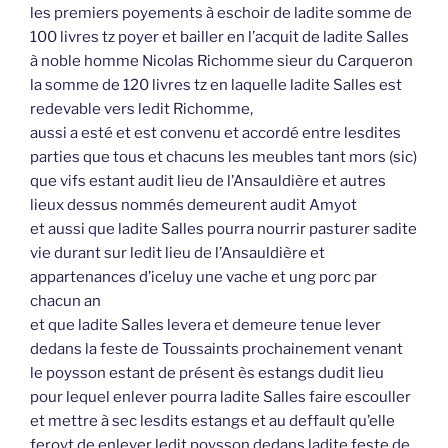
les premiers poyements à eschoir de ladite somme de
100 livres tz poyer et bailler en l’acquit de ladite Salles
à noble homme Nicolas Richomme sieur du Carqueron
la somme de 120 livres tz en laquelle ladite Salles est
redevable vers ledit Richomme,
aussi a esté et est convenu et accordé entre lesdites
parties que tous et chacuns les meubles tant mors (sic)
que vifs estant audit lieu de l’Ansauldière et autres
lieux dessus nommés demeurent audit Amyot
et aussi que ladite Salles pourra nourrir pasturer sadite
vie durant sur ledit lieu de l’Ansauldière et
appartenances d’iceluy une vache et ung porc par
chacun an
et que ladite Salles levera et demeure tenue lever
dedans la feste de Toussaints prochainement venant
le poysson estant de présent ès estangs dudit lieu
pour lequel enlever pourra ladite Salles faire escouller
et mettre à sec lesdits estangs et au deffault qu’elle
feroyt de enlever ledit poysson dedans ladite feste de