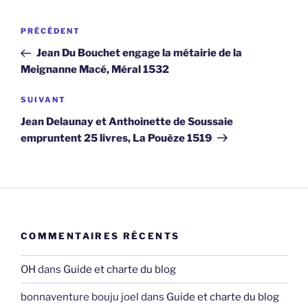
Navigation
Article
PRÉCÉDENT
de
précédent
Jean Du Bouchet engage la métairie de la
l’article
Meignanne Macé, Méral 1532
Article
SUIVANT
suivant
Jean Delaunay et Anthoinette de Soussaie
empruntent 25 livres, La Pouèze 1519
COMMENTAIRES RÉCENTS
OH
dans
Guide et charte du blog
bonnaventure bouju joel
dans
Guide et charte du blog