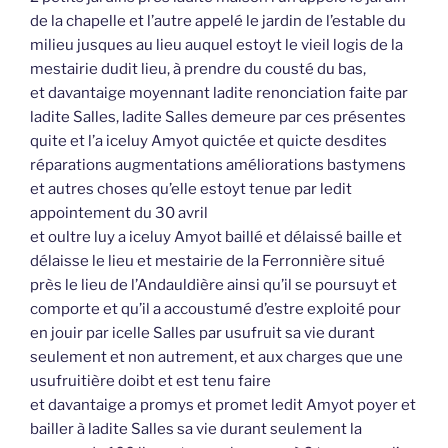
de la chapelle et l’autre appelé le jardin de l’estable du
milieu jusques au lieu auquel estoyt le vieil logis de la
mestairie dudit lieu, à prendre du cousté du bas,
et davantaige moyennant ladite renonciation faite par
ladite Salles, ladite Salles demeure par ces présentes
quite et l’a iceluy Amyot quictée et quicte desdites
réparations augmentations améliorations bastymens
et autres choses qu’elle estoyt tenue par ledit
appointement du 30 avril
et oultre luy a iceluy Amyot baillé et délaissé baille et
délaisse le lieu et mestairie de la Ferronnière situé
près le lieu de l’Andauldière ainsi qu’il se poursuyt et
comporte et qu’il a accoustumé d’estre exploité pour
en jouir par icelle Salles par usufruit sa vie durant
seulement et non autrement, et aux charges que une
usufruitière doibt et est tenu faire
et davantaige a promys et promet ledit Amyot poyer et
bailler à ladite Salles sa vie durant seulement la