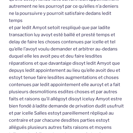
autrement ne les pourroyt par ce qu’elles n’a deniers
ne la poursuivre y pourroit satisfaire dedans ledit
temps
et par ledit Amyot setoit respliqué que par ladite
transaction luy avoyt esté baillé et presté temps et
delay de faire les choses contenues par icelle et tel
qu’elle l’avoyt voulu demander et arbitrer au-dedans
duquel elle les avoit peu et deu faire lesdites
réparations et que davantaige disoyt ledit Amyot que
depuys ledit appointement au lieu qu’elle avoit deu et
estoyt tenue faire lesdites augmentations et choses
contenues par ledit appointement elle auroyt et a fait
plusieurs desmolitions esdites choses et par autres
faits et raisons qu’il allégoyt disoyt iceluy Amyot estre
bien fondé à ladite demande de privation dudit usufruit
et par icelle Salles estoyt pareillement répliqué au
contraire et par chacune desdites parties estoyt
allégués plusieurs autres faits raisons et moyens