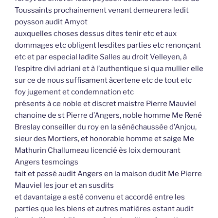
Toussaints prochainement venant demeurera ledit
poysson audit Amyot
auxquelles choses dessus dites tenir etc et aux
dommages etc obligent lesdites parties etc renonçant
etc et par especial ladite Salles au droit Velleyen, à
l’espitre divi adriani et à l’authentique si qua mullier elle
sur ce de nous suffisament àcertene etc de tout etc
foy jugement et condemnation etc
présents à ce noble et discret maistre Pierre Mauviel
chanoine de st Pierre d’Angers, noble homme Me René
Breslay conseiller du roy en la sénéchaussée d’Anjou,
sieur des Mortiers, et honorable homme et saige Me
Mathurin Challumeau licencié ès loix demourant
Angers tesmoings
fait et passé audit Angers en la maison dudit Me Pierre
Mauviel les jour et an susdits
et davantaige a esté convenu et accordé entre les
parties que les biens et autres matières estant audit