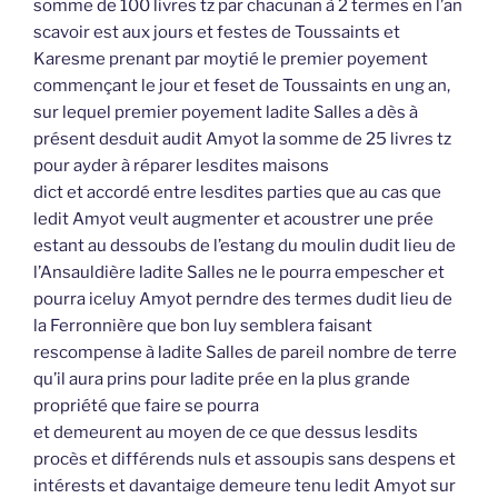
somme de 100 livres tz par chacunan à 2 termes en l’an
scavoir est aux jours et festes de Toussaints et
Karesme prenant par moytié le premier poyement
commençant le jour et feset de Toussaints en ung an,
sur lequel premier poyement ladite Salles a dès à
présent desduit audit Amyot la somme de 25 livres tz
pour ayder à réparer lesdites maisons
dict et accordé entre lesdites parties que au cas que
ledit Amyot veult augmenter et acoustrer une prée
estant au dessoubs de l’estang du moulin dudit lieu de
l’Ansauldière ladite Salles ne le pourra empescher et
pourra iceluy Amyot perndre des termes dudit lieu de
la Ferronnière que bon luy semblera faisant
rescompense à ladite Salles de pareil nombre de terre
qu’il aura prins pour ladite prée en la plus grande
propriété que faire se pourra
et demeurent au moyen de ce que dessus lesdits
procès et différends nuls et assoupis sans despens et
intérests et davantaige demeure tenu ledit Amyot sur