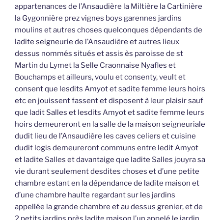
appartenances de l’Ansaudière la Miltière la Cartinière
la Gygonnière prez vignes boys garennes jardins
moulins et autres choses quelconques dépendants de
ladite seigneurie de l’Ansaudière et autres lieux
dessus nommés situés et assis ès paroisse de st
Martin du Lymet la Selle Craonnaise Nyafles et
Bouchamps et ailleurs, voulu et consenty, veult et
consent que lesdits Amyot et sadite femme leurs hoirs
etc en jouissent fassent et disposent à leur plaisir sauf
que ladit Salles et lesdits Amyot et sadite femme leurs
hoirs demeureront en la salle de la maison seigneuriale
dudit lieu de l’Ansaudière les caves celiers et cuisine
dudit logis demeureront communs entre ledit Amyot
et ladite Salles et davantaige que ladite Salles jouyra sa
vie durant seulement desdites choses et d’une petite
chambre estant en la dépendance de ladite maison et
d’une chambre haulte regardant sur les jardins
appellée la grande chambre et au dessus grenier, et de
2 petits jardins près ladite maison l’un appelé le jardin