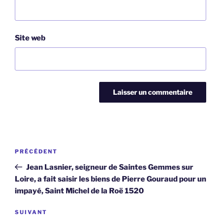
Site web
Navigation
Article
PRÉCÉDENT
de
précédent
Jean Lasnier, seigneur de Saintes Gemmes sur
l’article
Loire, a fait saisir les biens de Pierre Gouraud pour un
impayé, Saint Michel de la Roë 1520
Article
SUIVANT