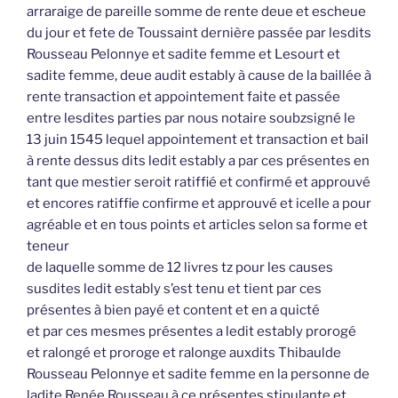
arraraige de pareille somme de rente deue et escheue
du jour et fete de Toussaint dernière passée par lesdits
Rousseau Pelonnye et sadite femme et Lesourt et
sadite femme, deue audit estably à cause de la baillée à
rente transaction et appointement faite et passée
entre lesdites parties par nous notaire soubzsigné le
13 juin 1545 lequel appointement et transaction et bail
à rente dessus dits ledit estably a par ces présentes en
tant que mestier seroit ratiffié et confirmé et approuvé
et encores ratiffie confirme et approuvé et icelle a pour
agréable et en tous points et articles selon sa forme et
teneur
de laquelle somme de 12 livres tz pour les causes
susdites ledit estably s’est tenu et tient par ces
présentes à bien payé et content et en a quicté
et par ces mesmes présentes a ledit estably prorogé
et ralongé et proroge et ralonge auxdits Thibaulde
Rousseau Pelonnye et sadite femme en la personne de
ladite Renée Rousseau à ce présentes stipulante et