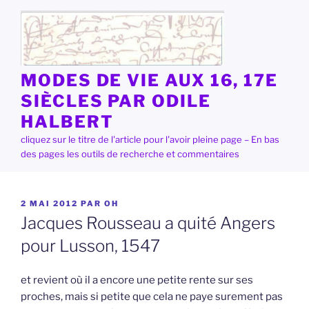
Aller
au
contenu
principal
MODES DE VIE AUX 16, 17E
SIÈCLES PAR ODILE
HALBERT
cliquez sur le titre de l'article pour l'avoir pleine page – En bas
des pages les outils de recherche et commentaires
PUBLIÉ
2 MAI 2012
PAR
OH
LE
Jacques Rousseau a quité Angers
pour Lusson, 1547
et revient où il a encore une petite rente sur ses
proches, mais si petite que cela ne paye surement pas