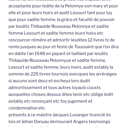
acceptante pour ledite de la Pelonnye son mary et pour
elle et pour leurs hoirs et audit Lesourt tant pour luy
que pour sadite femme, la grâce et faculté de pouvoir
par lesdits Thibaulde Rousseau Pelonnye et sadite
femme Lesourt et sadite femme leurs hoirs etc
rescourcer rémére et admortir lesdites 12 livres tz de
rente jusques au jour et feste de Toussaint que l’on dira
en dabte l’an 1548 en payant et baillant par lesdits
Thibaulde Rousseau Pelonnyue et sadite femme,
Lesourt et sadite femme, leurs hoirs, audit estably la
somme de 225 livres tournois avecques les arréraiges
si aucuns sont deuz et escheuz lors dudit
admortissement et tous autres loyaulx cousts
auxquelles choses dessus dites tenir etc oblige ledit
estably etc renonçant etc foy jugement et
condemnation etc
présents à ce maistre Jacques Lusanger licenciè ès
loix et Jehan Danyau demourant Angers tesmoings