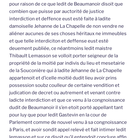
pour raison de ce que ledit de Beaumanoir disoit que
combien que puisse par auctorité de justice
interdiction et deffence eust esté faite à ladite
damoiselle Jehanne de La Chapelle de non vendre ne
aliéner aucunes de ses choses héritaux ne immeubles
et que telle interdiciton et deffense eust esté
deuement publiée, ce néantmoins ledit maistre
Thibault Lemasson se volloit porter seigneur de la
propriété de la moitié par indivis du lieu et mesetairie
de la Souconière qui à ladite Jehanne de La Chapelle
appartenoit et d’icelle moitié dudit lieu avoir prins
possession soubz coulleur de certaine vendition et
judication de decret ou autrement et venant contre
ladicte interdiction et que ce venu à la congnoissance
dudit de Beaumanoir il s’en etoit porté appellant tant
pour luy que pour ledit Gastevin en la cour de
Parlement comme de nouvel venu à sa congnoissance
à Paris, et avoir sondit appel relevé et fait intimer ledit
lemasson et sur ce disoit qu’il entendoit conclure affin