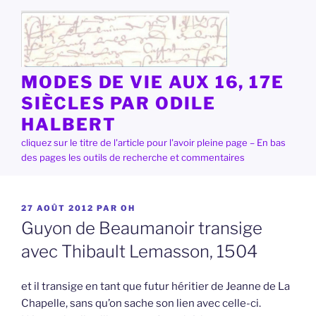
Aller
au
contenu
principal
MODES DE VIE AUX 16, 17E
SIÈCLES PAR ODILE
HALBERT
cliquez sur le titre de l'article pour l'avoir pleine page – En bas
des pages les outils de recherche et commentaires
PUBLIÉ
27 AOÛT 2012
PAR
OH
LE
Guyon de Beaumanoir transige
avec Thibault Lemasson, 1504
et il transige en tant que futur héritier de Jeanne de La
Chapelle, sans qu’on sache son lien avec celle-ci.