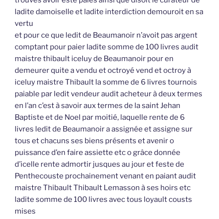
trouvés avoir esté paiés ainsi que disoit le curateur de
ladite damoiselle et ladite interdiction demouroit en sa
vertu
et pour ce que ledit de Beaumanoir n’avoit pas argent
comptant pour paier ladite somme de 100 livres audit
maistre thibault iceluy de Beaumanoir pour en
demeurer quite a vendu et octroyé vend et octroy à
iceluy maistre Thibault la somme de 6 livres tournois
paiable par ledit vendeur audit acheteur à deux termes
en l’an c’est à savoir aux termes de la saint Jehan
Baptiste et de Noel par moitié, laquelle rente de 6
livres ledit de Beaumanoir a assignée et assigne sur
tous et chacuns ses biens présents et avenir o
puissance d’en faire assiette etc o grâce donnée
d’icelle rente admortir jusques au jour et feste de
Penthecouste prochainement venant en paiant audit
maistre Thibault Thibault Lemasson à ses hoirs etc
ladite somme de 100 livres avec tous loyault cousts
mises