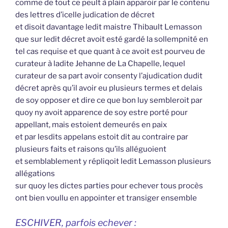
comme de tout ce peult à plain apparoir par le contenu
des lettres d’icelle judication de décret
et disoit davantage ledit maistre Thibault Lemasson
que sur ledit décret avoit esté gardé la sollempnité en
tel cas requise et que quant à ce avoit est pourveu de
curateur à ladite Jehanne de La Chapelle, lequel
curateur de sa part avoir consenty l’ajudication dudit
décret après qu’il avoir eu plusieurs termes et delais
de soy opposer et dire ce que bon luy sembleroit par
quoy ny avoit apparence de soy estre porté pour
appellant, mais estoient demeurés en paix
et par lesdits appelans estoit dit au contraire par
plusieurs faits et raisons qu’ils alléguoient
et semblablement y répliqoit ledit Lemasson plusieurs
allégations
sur quoy les dictes parties pour echever tous procès
ont bien voullu en appointer et transiger ensemble
ESCHIVER, parfois echever :