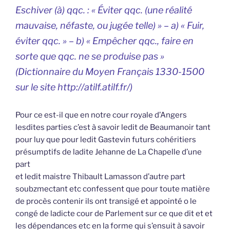
Eschiver (à) qqc. : « Éviter qqc. (une réalité
mauvaise, néfaste, ou jugée telle) » – a) « Fuir,
éviter qqc. » – b) « Empêcher qqc., faire en
sorte que qqc. ne se produise pas »
(
Dictionnaire du Moyen Français 1330-1500
sur le site http://atilf.atilf.fr/)
Pour ce est-il que en notre cour royale d’Angers
lesdites parties c’est à savoir ledit de Beaumanoir tant
pour luy que pour ledit Gastevin futurs cohéritiers
présumptifs de ladite Jehanne de La Chapelle d’une
part
et ledit maistre Thibault Lamasson d’autre part
soubzmectant etc confessent que pour toute matière
de procès contenir ils ont transigé et appointé o le
congé de ladicte cour de Parlement sur ce que dit et et
les dépendances etc en la forme qui s’ensuit à savoir