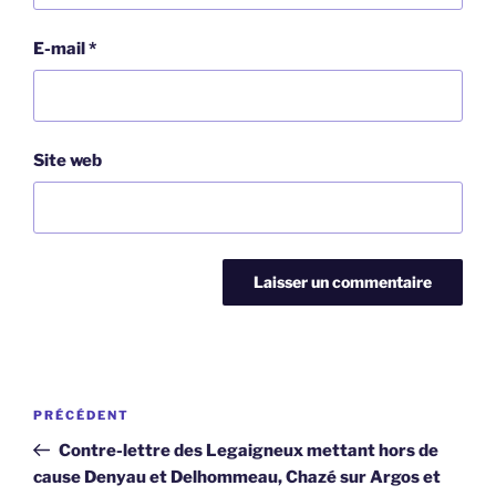
E-mail
*
Site web
Navigation
Article
PRÉCÉDENT
de
précédent
Contre-lettre des Legaigneux mettant hors de
l’article
cause Denyau et Delhommeau, Chazé sur Argos et