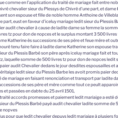
que comme en l’application du traité de mariage fait entre no
ivré chevalier sieur du Plessys de Chivré d’une part, et dame
sent son espouse et fille de noble homme Anthoine de Villebl
e part, eust en faveur d’iceluy mariage ledit sieur du Plessis 
ier audit chevalier à cause de ladite dame sa femme la somme
ivres tz pour don de nopces et le surplus montant 3 500 livres 
ame Katherine ès successions de ses père et feue mère et outre
mouré tenu faire faire à ladite dame Katherine son espouse tra
ieur du Plessis Barbé son père après iceluy mariage fait et to
 tz, laquelle somme de 500 livres tz pour don de nopces ledit s
aier audit Chevalier dedans le jour desdites espousailles et 
éritaige ledit sieur du Plessis Barbe les avoit promis paier d
té de mariage en faisant renonciation et transport par ladite 
successions de ses père et mère comme tout ce peult apparoir 
es et passées en dabte du 25 avril 1501,
traité accords promesses et paiement ledit mariaige a esté
sieur du Plessis Barbé payé audit chevalier ladite somme de 50
de nopves
lus pour que ledit chevalier depuys ledit mariaige à plusiers f