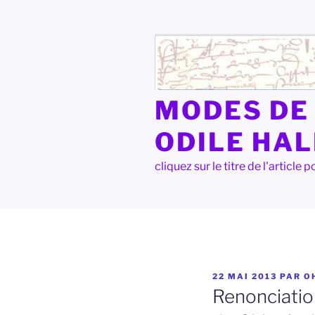
Aller
au
contenu
principal
MODES DE 
ODILE HA
cliquez sur le titre de l'articl
PUBLIÉ
22 MAI 2013
PAR
O
LE
Renonciatio