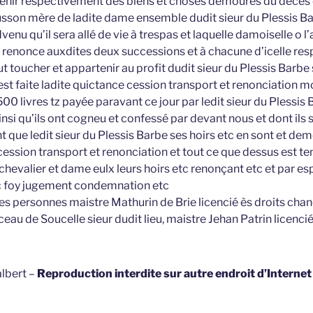
enir respectivement des biens et choses demourés du décès d
son mère de ladite dame ensemble dudit sieur du Plessis Ba
venu qu’il sera allé de vie à trespas et laquelle damoiselle o l
 renonce auxdites deux successions et à chacune d’icelle re
ut toucher et appartenir au profit dudit sieur du Plessis Barbe 
est faite ladite quictance cession transport et renonciation 
0 livres tz payée paravant ce jour par ledit sieur du Plessis
nsi qu’ils ont cogneu et confessé par devant nous et dont ils s
t que ledit sieur du Plessis Barbe ses hoirs etc en sont et de
cession transport et renonciation et tout ce que dessus est te
 chevalier et dame eulx leurs hoirs etc renonçant etc et par e
tc foy jugement condemnation etc
es personnes maistre Mathurin de Brie licencié ès droits chan
au de Soucelle sieur dudit lieu, maistre Jehan Patrin licencié 
lbert –
Reproduction interdite sur autre endroit d’Interne