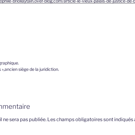
phile-briollaytain.over-blog.com/article-le-vieux-palais-de-justice-de-b
graphique.
 »,ancien siège de la juridiction.
mmentaire
l ne sera pas publiée.
Les champs obligatoires sont indiqués