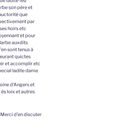
e ladite feu
rbe son père et
’auctorité que
spectivement par
ses hoirs etc
moyennant et pour
 Barbe auxdits
’en sont tenus à
meurant quictes
nir et accomplir etc
special ladite dame
oine d’Angers et
ès loix et autres
t
Merci d’en discuter