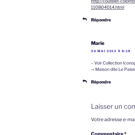
http://coutelet-colombo
110804014.html
Répondre
Marie
24 MAI 2013 À 8:18
– Voir Collection Icono
-« Maison dite Le Palais
Répondre
Laisser un co
Votre adresse e-mai
Commentaire
*