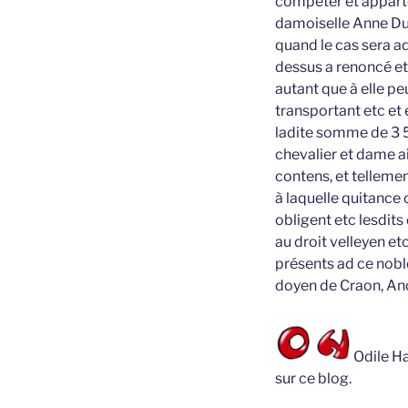
compéter et appart
damoiselle Anne Dus
quand le cas sera ad
dessus a renoncé et
autant que à elle pe
transportant etc et 
ladite somme de 3 50
chevalier et dame ai
contens, et tellemen
à laquelle quitance 
obligent etc lesdits
au droit velleyen e
présents ad ce nobl
doyen de Craon, Ance
Odile Ha
sur ce blog.