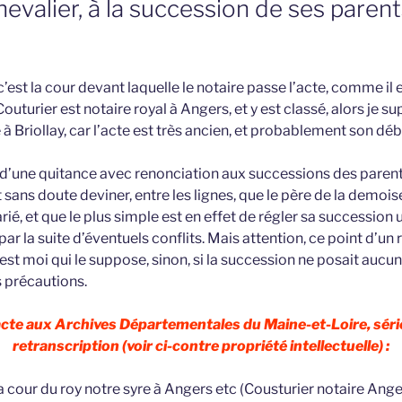
hevalier, à la succession de ses parents
r c’est la cour devant laquelle le notaire passe l’acte, comme il es
Couturier est notaire royal à Angers, et y est classé, alors je su
 à Briollay, car l’acte est très ancien, et probablement son déb
t d’une quitance avec renonciation aux successions des parents
sans doute deviner, entre les lignes, que le père de la demoise
é, et que le plus simple est en effet de régler sa succession 
r par la suite d’éventuels conflits. Mais attention, ce point d’u
c’est moi qui le suppose, sinon, si la succession ne posait auc
 précautions.
 acte aux Archives Départementales du Maine-et-Loire, séri
retranscription (voir ci-contre propriété intellectuelle) :
a cour du roy notre syre à Angers etc (Cousturier notaire Ang