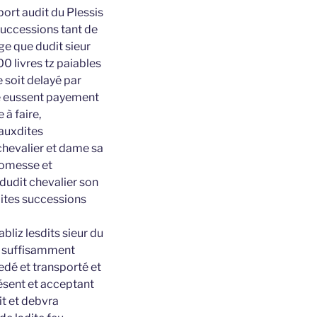
port audit du Plessis
 successions tant de
ge que dudit sieur
0 livres tz paiables
e soit delayé par
lle eussent payement
 à faire,
 auxdites
chevalier et dame sa
promesse et
dudit chevalier son
dites successions
bliz lesdits sieur du
uy suffisamment
edé et transporté et
résent et acceptant
it et debvra