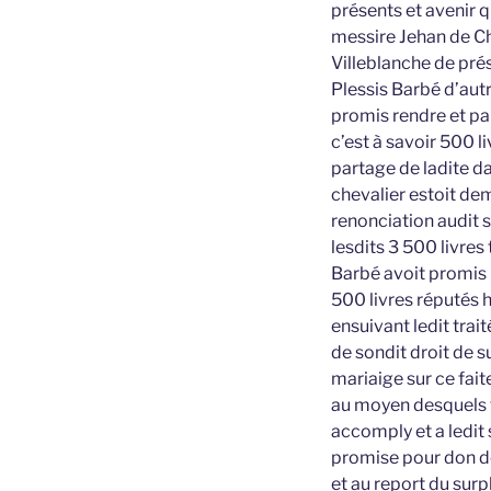
présents et avenir 
messire Jehan de Ch
Villeblanche de pré
Plessis Barbé d’autr
promis rendre et pa
c’est à savoir 500 l
partage de ladite d
chevalier estoit de
renonciation audit s
lesdits 3 500 livres
Barbé avoit promis p
500 livres réputés h
ensuivant ledit trai
de sondit droit de 
mariaige sur ce fait
au moyen desquels 
accomply et a ledit 
promise pour don 
et au report du surp