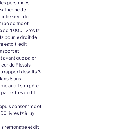
bles personnes
 Katherine de
anche sieur du
Barbé donné et
 de 4 000 livres tz
tz pour le droit de
 estoit ledit
nsport et
ut avant que paier
ieur du Plessis
au rapport desdits 3
edans 6 ans
dame audit son père
par lettres dudit
 depuis consommé et
0 livres tz à luy
ois remonstré et dit