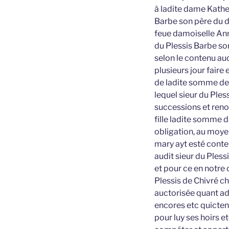
à ladite dame Kather
Barbe son père du dr
feue damoiselle Ann
du Plessis Barbe so
selon le contenu aud
plusieurs jour faire
de ladite somme de 3 
lequel sieur du Ples
successions et reno
fille ladite somme d
obligation, au moye
mary ayt esté conte
audit sieur du Pless
et pour ce en notre 
Plessis de Chivré c
auctorisée quant ad
encores etc quicten
pour luy ses hoirs e