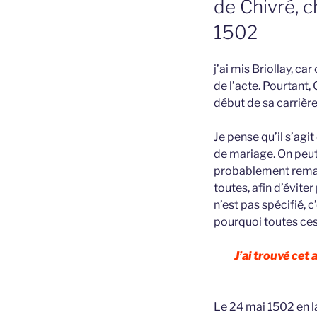
de Chivré, c
1502
j’ai mis Briollay, ca
de l’acte. Pourtant, 
début de sa carrière
Je pense qu’il s’agi
de mariage. On peut 
probablement remari
toutes, afin d’évite
n’est pas spécifié, 
pourquoi toutes ces
J’ai trouvé cet
Le 24 mai 1502 en l