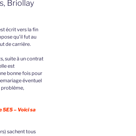
, Briollay
t écrit vers la fin
ppose qu’il fut au
ut de carrière.
, suite à un contrat
lle est
une bonne fois pour
n remariage éventuel
un problème,
e 5E5 – Voici sa
ers) sachent tous