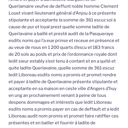
Querlamaire veufve de deffunt noble homme Clement
Louet vivant lieutenant général d’Anjou à ce présente
stipulante et acceptante la somme de 361 escuz sol à
cause de pur et loyal prest quelle somme ladite de
Querlavaine a baillé et presté audit de la Pasqueraye
esdits noms qui l’a eue prinse et receue en présence et
au veue de nous en 1 200 quarts d’escu et 183 francs
de 20 sols au poids et prix de l’ordonnance royale dont
ledit sieur estably s’est tenu à contant et en a quité et
quite ladite Querlavaine, quelle somme de 361 escuz
ledit Liboreau esdits noms a promis et promet rendre
et payer à ladite de Querlavaine présente stipulante et
acceptante en sa maison en ceste ville d’Angers d’huy
en ung an prochainement venant à peine de tous
despens dommages et intérests que ledit Liboreau
esdits noms a promis payer en cas de deffault et a ledit
Liboreau audit nom promis et promet faire ratiffier ces
présentes et en bailler et fournir à ladite de