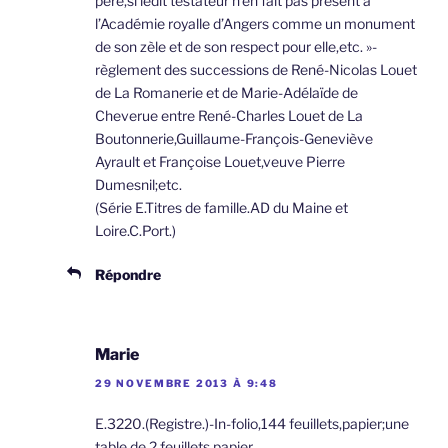
père,si ledit testateur n’en fait pas présent à
l’Académie royalle d’Angers comme un monument
de son zèle et de son respect pour elle,etc. »-
règlement des successions de René-Nicolas Louet
de La Romanerie et de Marie-Adélaïde de
Cheverue entre René-Charles Louet de La
Boutonnerie,Guillaume-François-Geneviève
Ayrault et Françoise Louet,veuve Pierre
Dumesnil;etc.
(Série E.Titres de famille.AD du Maine et
Loire.C.Port.)
Répondre
Marie
29 NOVEMBRE 2013 À 9:48
E.3220.(Registre.)-In-folio,144 feuillets,papier;une
table de 2 feuillets.papier.