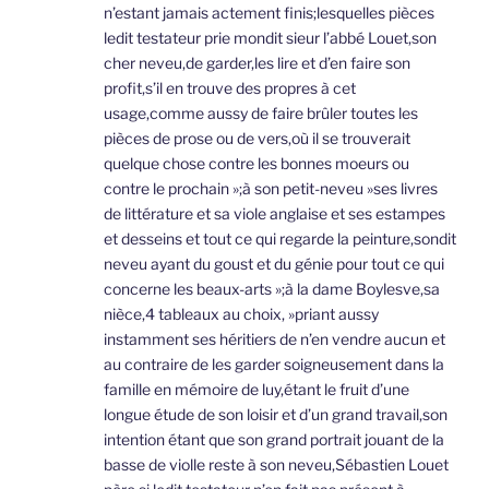
n’estant jamais actement finis;lesquelles pièces
ledit testateur prie mondit sieur l’abbé Louet,son
cher neveu,de garder,les lire et d’en faire son
profit,s’il en trouve des propres à cet
usage,comme aussy de faire brûler toutes les
pièces de prose ou de vers,où il se trouverait
quelque chose contre les bonnes moeurs ou
contre le prochain »;à son petit-neveu »ses livres
de littérature et sa viole anglaise et ses estampes
et desseins et tout ce qui regarde la peinture,sondit
neveu ayant du goust et du génie pour tout ce qui
concerne les beaux-arts »;à la dame Boylesve,sa
nièce,4 tableaux au choix, »priant aussy
instamment ses héritiers de n’en vendre aucun et
au contraire de les garder soigneusement dans la
famille en mémoire de luy,étant le fruit d’une
longue étude de son loisir et d’un grand travail,son
intention étant que son grand portrait jouant de la
basse de violle reste à son neveu,Sébastien Louet