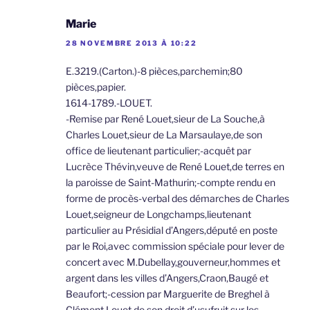
Marie
28 NOVEMBRE 2013 À 10:22
E.3219.(Carton.)-8 pièces,parchemin;80
pièces,papier.
1614-1789.-LOUET.
-Remise par René Louet,sieur de La Souche,à
Charles Louet,sieur de La Marsaulaye,de son
office de lieutenant particulier;-acquêt par
Lucrèce Thévin,veuve de René Louet,de terres en
la paroisse de Saint-Mathurin;-compte rendu en
forme de procès-verbal des démarches de Charles
Louet,seigneur de Longchamps,lieutenant
particulier au Présidial d’Angers,député en poste
par le Roi,avec commission spéciale pour lever de
concert avec M.Dubellay,gouverneur,hommes et
argent dans les villes d’Angers,Craon,Baugé et
Beaufort;-cession par Marguerite de Breghel à
Clément Louet de son droit d’usufruit sur les