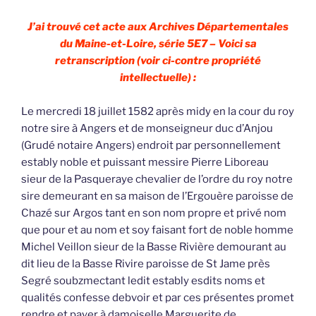
J’ai trouvé cet acte aux Archives Départementales
du Maine-et-Loire, série 5E7 – Voici sa
retranscription (voir ci-contre propriété
intellectuelle) :
Le mercredi 18 juillet 1582 après midy en la cour du roy
notre sire à Angers et de monseigneur duc d’Anjou
(Grudé notaire Angers) endroit par personnellement
estably noble et puissant messire Pierre Liboreau
sieur de la Pasqueraye chevalier de l’ordre du roy notre
sire demeurant en sa maison de l’Ergouère paroisse de
Chazé sur Argos tant en son nom propre et privé nom
que pour et au nom et soy faisant fort de noble homme
Michel Veillon sieur de la Basse Rivière demourant au
dit lieu de la Basse Rivire paroisse de St Jame près
Segré soubzmectant ledit estably esdits noms et
qualités confesse debvoir et par ces présentes promet
rendre et payer à damoiselle Marguerite de