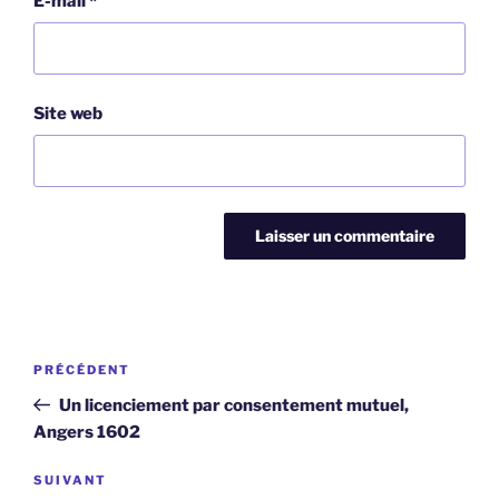
E-mail
*
Site web
Navigation
Article
PRÉCÉDENT
de
précédent
Un licenciement par consentement mutuel,
l’article
Angers 1602
Article
SUIVANT