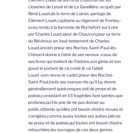
closeries de Lessé et de La Garellière;-acquêt par
René Louet,de la terre de Loiron;-partage de
Clément Louet,capitaine au régiment de Fronlay;-
aveu rendu à la baronnie de Rochefort-sur-Loire
par Charles Louet,sieur de Chauvon,pour sa terre
du Révéroux en Joué testament de Charles
Louet,ancien prieur des Roches-Saint-Paul-lès-
Chinon:il donne à l’aîné de ses neveux »ceux de
ses livres qui traitent de l’histoire,son génie et son
goust le portant de ce costé là »;à l’abbé
Louet »son neveu le cadet,prieur des Roches-
Saint-Paul,touts ses manuscrits qu’il luy donne
générallement quelconques soit de prose et de
poésie,consistant en 13 tragédies tant saintes que
profanes,qu’il le prie de ne pas donner au
public,attendu qu’elles ont besoin d’estre revues et
corrigées,comme aussy toutes ses autres pièces
de prose et de poésie,qui toutes ont besoin d’estre
retouchées,les ouvrages de ces deux genres