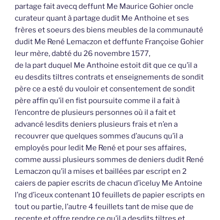
partage fait avecq deffunt Me Maurice Gohier oncle
curateur quant à partage dudit Me Anthoine et ses
frères et soeurs des biens meubles de la communauté
dudit Me René Lemaczon et deffunte Françoise Gohier
leur mère, dabté du 26 novembre 1577,
de la part duquel Me Anthoine estoit dit que ce qu’il a
eu desdits tiltres contrats et enseignements de sondit
père ce a esté du vouloir et consentement de sondit
père affin qu’il en fist poursuite comme il a fait à
l’encontre de plusieurs personnes où il a fait et
advancé lesdits deniers plusieurs frais et n’en a
recouvrer que quelques sommes d’aucuns qu’il a
employés pour ledit Me René et pour ses affaires,
comme aussi plusieurs sommes de deniers dudit René
Lemaczon qu’il a mises et baillées par escript en 2
caiers de papier escrits de chacun d’iceluy Me Antoine
l’ng d’iceux contenant 10 feuillets de papier escripts en
tout ou partie, l’autre 4 feuillets tant de mise que de
recepte et offre rendre ce qu’il a desdits tiltres et