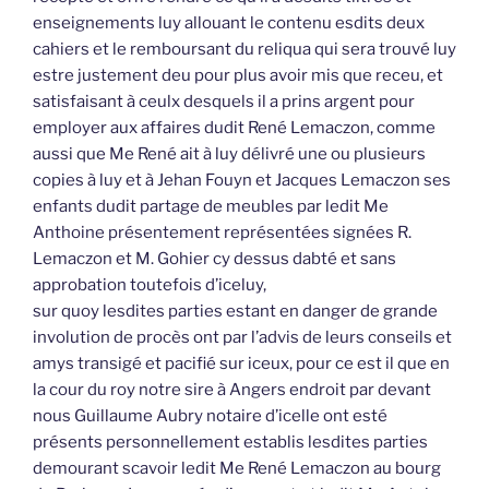
enseignements luy allouant le contenu esdits deux
cahiers et le remboursant du reliqua qui sera trouvé luy
estre justement deu pour plus avoir mis que receu, et
satisfaisant à ceulx desquels il a prins argent pour
employer aux affaires dudit René Lemaczon, comme
aussi que Me René ait à luy délivré une ou plusieurs
copies à luy et à Jehan Fouyn et Jacques Lemaczon ses
enfants dudit partage de meubles par ledit Me
Anthoine présentement représentées signées R.
Lemaczon et M. Gohier cy dessus dabté et sans
approbation toutefois d’iceluy,
sur quoy lesdites parties estant en danger de grande
involution de procès ont par l’advis de leurs conseils et
amys transigé et pacifié sur iceux, pour ce est il que en
la cour du roy notre sire à Angers endroit par devant
nous Guillaume Aubry notaire d’icelle ont esté
présents personnellement establis lesdites parties
demourant scavoir ledit Me René Lemaczon au bourg