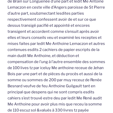
de Brain sur Longuenée d’une part et ledit Me Antoine
Lemaczon en ceste ville d’Angers paroisse de St Pierre
d’autre part, soubzmectant lesdites parties
respectivement confessent avoir de et sur ce que
dessus transigé pacifié et appointé et encores
transigent et accordent comme s’ensuit après avoir
elles et leurs conseils veu et examiné les receptes et
mises faites par ledit Me Anthoine Lemaczon et autres
contenues esdits 2 cachiers de papier escripts de la
main dudit Me Anthoine, et déduction et
compensation de l’ung à l’autre ensemble des sommes
de 100 lives tz par iceluy Me anthoine receue de Jehan
Bois par une part et de pièces du procès et aussi de la
somme ou sommes de 200 par muy receuz de Renée
Besnard veufve de feu Anthoine Guilgault tant en
principal que despens qui ne sont compris esdits
cahiers s’est trouvé estre deu par ledit Me René audit
Me Anthoine pour avoir plus mis que receu la somme
de 110 escuz sol &valués à 330 livres tz payée