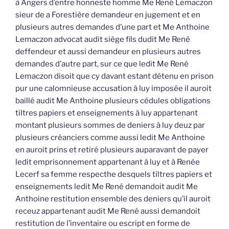
à Angers d’entre honneste homme Me René Lemaczon
sieur de a Forestière demandeur en jugement et en
plusieurs autres demandes d’une part et Me Anthoine
Lemaczon advocat audit siège fils dudit Me René
deffendeur et aussi demandeur en plusieurs autres
demandes d’autre part, sur ce que ledit Me René
Lemaczon disoit que cy davant estant détenu en prison
pur une calomnieuse accusation à luy imposée il auroit
baillé audit Me Anthoine plusieurs cédules obligations
tiltres papiers et enseignements à luy appartenant
montant plusieurs sommes de deniers à luy deuz par
plusieurs créanciers comme aussi ledit Me Anthoine
en auroit prins et retiré plusieurs auparavant de payer
ledit emprisonnement appartenant à luy et à Renée
Lecerf sa femme respecthe desquels tiltres papiers et
enseignements ledit Me René demandoit audit Me
Anthoine restitution ensemble des deniers qu’il auroit
receuz appartenant audit Me René aussi demandoit
restitution de l’inventaire ou escript en forme de