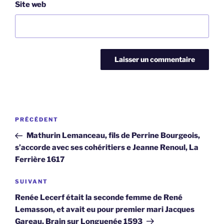
Site web
Navigation
Article
PRÉCÉDENT
de
précédent
Mathurin Lemanceau, fils de Perrine Bourgeois,
l’article
s’accorde avec ses cohéritiers e Jeanne Renoul, La
Ferrière 1617
Article
SUIVANT
suivant
Renée Lecerf était la seconde femme de René
Lemasson, et avait eu pour premier mari Jacques
Gareau, Brain sur Longuenée 1593