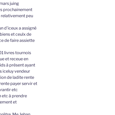
 mars juing
rs prochainement
e relativement peu
un d’iceux a assigné
biens et ceulx de
e de faire assiette
1 livres tournois
ue et receue en
ids à présent ayant
s iceluy vendeur
ion de ladite rente
rente payer servir et
rantir etc
 etc à prendre
gement et
prêtre, Me Jehan