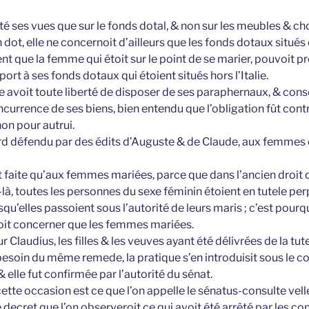
rté ses vues que sur le fonds dotal, & non sur les meubles & c
t, elle ne concernoit d’ailleurs que les fonds dotaux situés e
t que la femme qui étoit sur le point de se marier, pouvoit p
ort à ses fonds dotaux qui étoient situés hors l’Italie.
 elle avoit toute liberté de disposer de ses paraphernaux, & 
oncurrence de ses biens, bien entendu que l’obligation fût con
on pour autrui.
abord défendu par des édits d’Auguste & de Claude, aux femmes 
t faite qu’aux femmes mariées, parce que dans l’ancien droit 
à, toutes les personnes du sexe féminin étoient en tutele perp
squ’elles passoient sous l’autorité de leurs maris ; c’est pourq
oit concerner que les femmes mariées.
 Claudius, les filles & les veuves ayant été délivrées de la tut
besoin du même remede, la pratique s’en introduisit sous le c
& elle fut confirmée par l’autorité du sénat.
 cette occasion est ce que l’on appelle le sénatus-consulte vell
e decret que l’on observeroit ce qui avoit été arrêté par les c