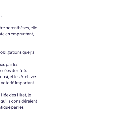
s
tre parenthèses, elle
ente en empruntant,
obligations que j’ai
es par les
ssées de côté.
ons), et les Archives
 notarié important
 Hée des Hiret, je
 qu’ils considéraient
atiqué par les