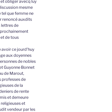
 et obliger avecq luy
t discussion mesme
re tel que femme ne
ir renoncé auxdits
lettres de
es prochainement
 et de tous
e avoir ce jourd’huy
tage aux doyennes
personnes de nobles
 et Guyonne Bonnet
eau de Marout,
s professes de
gieuses de la
deniers de rente
romis et demeure
religieuses et
udit vendeur par les