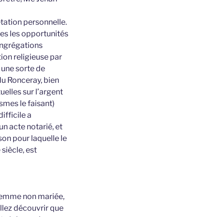
étation personnelle.
utes les opportunités
ongrégations
tion religieuse par
s une sorte de
 du Ronceray, bien
uelles sur l’argent
smes le faisant)
ifficile a
un acte notarié, et
son pour laquelle le
siècle, est
a femme non mariée,
allez découvrir que