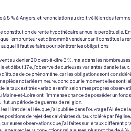
te à 8 % à Angers, et renonciation au droit vélléien des femme
ite constitution de rente hypothécaire annuelle perpétuelle. En
er que l’emprunteur est dénommé vendeur car il constitue la r
auquel il faut se faire pour pénétrer les obligations.
ouvent au denier 20 c’est-à-dire 5 %, mais dans les nombreuses 
le et début 17e, j’observe de curieuses variantes dans le taux.
vé d’étude de ce phénomène, car les obligations sont considéré
e pièce notariée mineure, donc pour le moment elles sont lai
le le taux est très variable (enfin selon mes propres observati
 Maine-et-Loire ont l’immense chance de posséder un fonds
ui fut un période de guerres de religion.
s Hiret de la Hée, que j’ai publiée dans l’ouvrage l’Allée de la
s positions de rejet des calvinistes du taux toléré par l’église,
curieuses observations que j’ai faites sur le taux différent pr
te ligne avec leurs convictions religieuses, plus proche de 4 %.