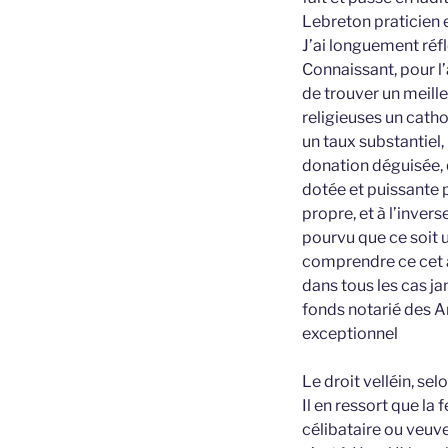
Lebreton praticien 
J’ai longuement réfl
Connaissant, pour l’a
de trouver un meill
religieuses un cathol
un taux substantiel,
donation déguisée, q
dotée et puissante p
propre, et à l’inver
pourvu que ce soit u
comprendre ce cet ac
dans tous les cas ja
fonds notarié des A
exceptionnel
Le droit velléin, se
Il en ressort que l
célibataire ou veuve