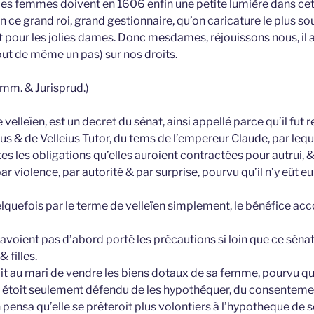
e les femmes doivent en 1606 enfin une petite lumière dans cet
en ce grand roi, grand gestionnaire, qu’on caricature le plus so
 pour les jolies dames. Donc mesdames, réjouissons nous, il av
out de même un pas) sur nos droits.
mm. & Jurisprud.)
velleïen, est un decret du sénat, ainsi appellé parce qu’il fut 
us & de Velleius Tutor, du tems de l’empereur Claude, par leque
 les obligations qu’elles auroient contractées pour autrui, &
ar violence, par autorité & par surprise, pourvu qu’il n’y eût 
lquefois par le terme de velleïen simplement, le bénéfice acc
’avoient pas d’abord porté les précautions si loin que ce séna
 filles.
oit au mari de vendre les biens dotaux de sa femme, pourvu qu
ui étoit seulement défendu de les hypothéquer, du consente
ensa qu’elle se prêteroit plus volontiers à l’hypotheque de s