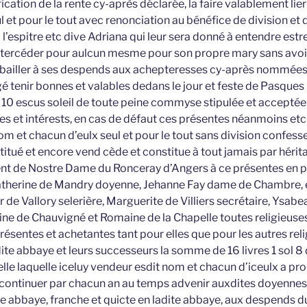
ication de la rente cy-après déclarée, la faire valablement lier
ul et pour le tout avec renonciation au bénéfice de division e
 à l’espitre etc dive Adriana qui leur sera donné à entendre est
 intercéder pour aulcun mesme pour son propre mary sans avo
et bailler à ses despends aux achepteresses cy-après nommées 
igé tenir bonnes et valables dedans le jour et feste de Pasqu
e 10 escus soleil de toute peine commyse stipulée et acceptée
et intérests, en cas de défaut ces présentes néanmoins etc
nom et chacun d’eulx seul et pour le tout sans division confess
titué et encore vend cède et constitue à tout jamais par héri
ent de Nostre Dame du Ronceray d’Angers à ce présentes en 
Catherine de Mandry doyenne, Jehanne Fay dame de Chambre,
 de Vallory selerière, Marguerite de Villiers secrétaire, Ysab
ine de Chauvigné et Romaine de la Chapelle toutes religieuse
résentes et achetantes tant pour elles que pour les autres reli
e abbaye et leurs successeurs la somme de 16 livres 1 sol 8 
elle laquelle iceluy vendeur esdit nom et chacun d’iceulx a p
t continuer par chacun an au temps advenir auxdites doyennes 
te abbaye, franche et quicte en ladite abbaye, aux despends d