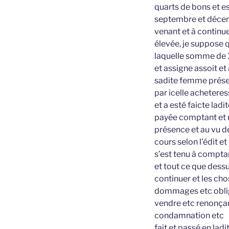
quarts de bons et e
septembre et décem
venant et à continu
élevée, je suppose q
laquelle somme de 1
et assigne assoit e
sadite femme présent
par icelle achetere
et a esté faicte lad
payée comptant et m
présence et au vu d
cours selon l’édit 
s’est tenu à comptan
et tout ce que dessu
continuer et les cho
dommages etc oblige
vendre etc renonçan
condamnation etc
fait et passé en la