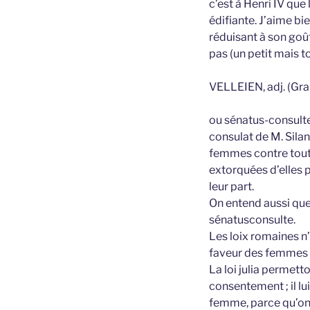
c’est à Henri IV qu
édifiante. J’aime bi
réduisant à son goût
pas (un petit mais t
VELLEIEN, adj. (Gra
ou sénatus-consulte 
consulat de M. Silan
femmes contre toutes
extorquées d’elles p
leur part.
On entend aussi que
sénatusconsulte.
Les loix romaines n
faveur des femmes &
La loi julia permett
consentement ; il l
femme, parce qu’on p