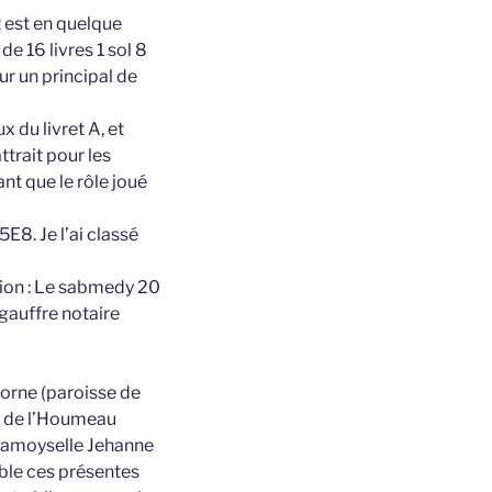
t est en quelque
e 16 livres 1 sol 8
our un principal de
 du livret A, et
trait pour les
nt que le rôle joué
E8. Je l’ai classé
ation : Le sabmedy 20
gauffre notaire
corne (paroisse de
s de l’Houmeau
 damoyselle Jehanne
able ces présentes