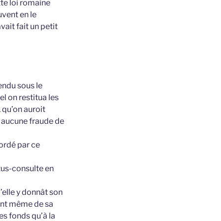
te loi romaine
uvent en le
ait fait un petit
rendu sous le
l on restitua les
 qu’on auroit
eu aucune fraude de
ordé par ce
tus-consulte en
’elle y donnât son
ment même de sa
es fonds qu’à la