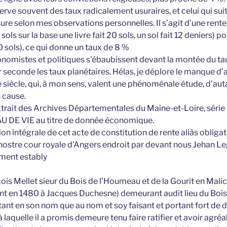
erve souvent des taux radicalement usuraires, et celui qui sui
ure selon mes observations personnelles. Il s’agit d’une rente d
sols sur la base une livre fait 20 sols, un sol fait 12 deniers) p
0 sols), ce qui donne un taux de 8 %
onomistes et politiques s’ébaubissent devant la montée du taux
seconde les taux planétaires. Hélas, je déplore le manque d’at
iècle, qui, à mon sens, valent une phénoménale étude, d’auta
n cause.
extrait des Archives Départementales du Maine-et-Loire, série 5
AU DE VIE au titre de donnée économique.
tion intégrale de cet acte de constitution de rente aliàs oblig
stre cour royale d’Angers endroit par devant nous Jehan Le
ement estably
s Mellet sieur du Bois de l’Houmeau et de la Gourit en Mali
ant en 1480 à Jacques Duchesne) demeurant audit lieu du Boi
tant en son nom que au nom et soy faisant et portant fort de
aquelle il a promis demeure tenu faire ratifier et avoir agré