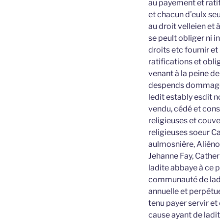
au payement et ratif
et chacun d’eulx se
au droit velleien et
se peult obliger ni
droits etc fournir 
ratifications et obl
venant à la peine d
despends dommages 
ledit estably esdit 
vendu, cédé et cons
religieuses et couv
religieuses soeur 
aulmosnière, Aliénor
Jehanne Fay, Cather
ladite abbaye à ce p
communauté de ladit
annuelle et perpétu
tenu payer servir e
cause ayant de ladi