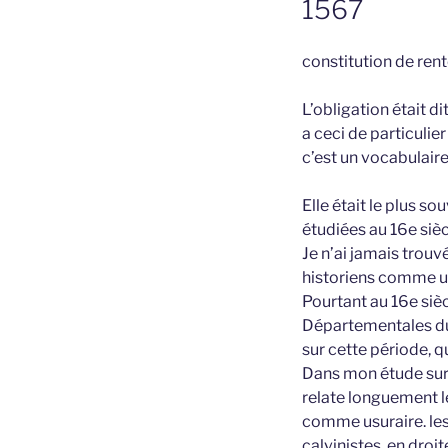
1567
constitution de ren
L’obligation était d
a ceci de particuli
c’est un vocabulaire 
Elle était le plus s
étudiées au 16e sièc
Je n’ai jamais trou
historiens comme un
Pourtant au 16e sièc
Départementales du
sur cette période, q
Dans mon étude sur le
relate longuement le
comme usuraire. les 
calvinistes, en droi