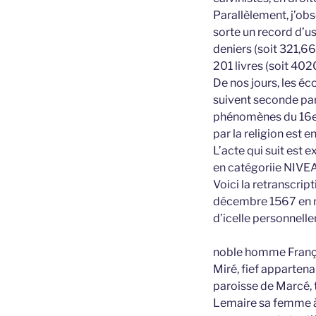
Parallèlement, j’obs
sorte un record d’us
deniers (soit 321,66 
201 livres (soit 402
De nos jours, les éc
suivent seconde par 
phénomènes du 16e s
par la religion est e
L’acte qui suit est 
en catégoriie NIVE
Voici la retranscrip
décembre 1567 en no
d’icelle personnell
noble homme Françoi
Miré, fief apparten
paroisse de Marcé, 
Lemaire sa femme à l