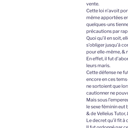
vente.
Cette loi n’avoit po
même apportées en do
quelques-uns tiennen
précautions par rapp
Quoi qu’il en soit,
s’obliger jusqu’à c
pour elle-même, & n
En effet, il fut d’
leurs maris.
Cette défense ne fu
encore en ces tems-l
ne sortoient que lor
cautionner ne pouv
Mais sous l’empereur
le sexe féminin eut 
& de Velleïus Tutor, 
Le decret qu’il fit à
Il fut ordonné par c