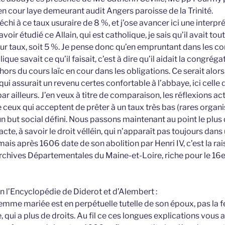
en cour laye demeurant audit Angers paroisse de la Trinité.
échi à ce taux usuraire de 8 %, et j’ose avancer ici une interpr
voir étudié ce Allain, qui est catholique, je sais qu’il avait to
eur taux, soit 5 %. Je pense donc qu’en empruntant dans les c
ique savait ce qu’il faisait, c’est à dire qu’il aidait la congréga
 hors du cours laïc en cour dans les obligations. Ce serait alor
ui assurait un revenu certes confortable à l’abbaye, ici celle
ar ailleurs. J’en veux à titre de comparaison, les réflexions act
se ceux qui acceptent de prêter à un taux très bas (rares organi
n but social défini. Nous passons maintenant au point le plus d
te, à savoir le droit vélléin, qui n’apparaît pas toujours dans 
mais après 1606 date de son abolition par Henri IV, c’est la rai
rchives Départementales du Maine-et-Loire, riche pour le 16e 
lon l’Encyclopédie de Diderot et d’Alembert :
a femme mariée est en perpétuelle tutelle de son époux, pas l
, qui a plus de droits. Au fil ce ces longues explications vous 