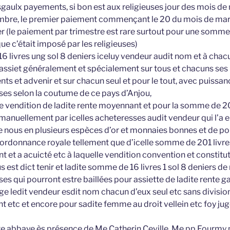
sgaulx payements, si bon est aux religieuses jour des mois de
bre, le premier paiement commençant le 20 du mois de ma
er (le paiement par trimestre est rare surtout pour une somm
ue c’était imposé par les religieuses)
6 livres ung sol 8 deniers iceluy vendeur audit nom et à chac
t assiet généralement et spécialement sur tous et chacuns ses 
s et advenir et sur chacun seul et pour le tout, avec puissanc
sses selon la coutume de ce pays d’Anjou,
ite vendition de ladite rente moyennant et pour la somme de 20
anuellement par icelles acheteresses audit vendeur qui l’a e
e nous en plusieurs espèces d’or et monnaies bonnes et de po
et ordonnance royale tellement que d’icelle somme de 201 livre
t et a acuicté etc à laquelle vendition convention et constitut
s est dict tenir et ladite somme de 16 livres 1 sol 8 deniers de 
ses qui pourront estre baillées pour assiette de ladite rente ga
 ledit vendeur esdit nom chacun d’eux seul etc sans division
t etc et encore pour sadite femme au droit vellein etc foy ju
dite abbaye ès présence de Me Catherin Ceville, Me pp Fourmy 