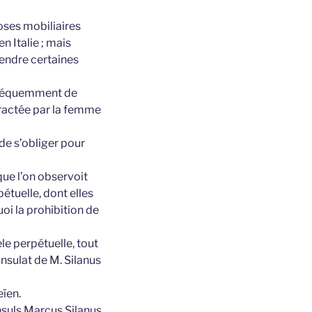
hoses mobiliaires
n Italie ; mais
rendre certaines
conséquemment de
tractée par la femme
de s’obliger pour
que l’on observoit
étuelle, dont elles
uoi la prohibition de
ele perpétuelle, tout
onsulat de M. Silanus
eïen.
onsuls Marcus Silanus