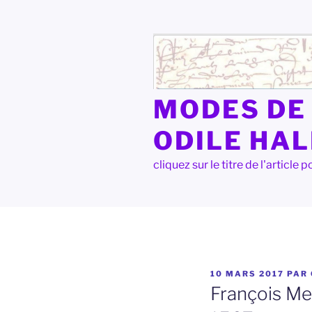
Aller
au
contenu
principal
MODES DE 
ODILE HA
cliquez sur le titre de l'articl
PUBLIÉ
10 MARS 2017
PAR
LE
François Mel