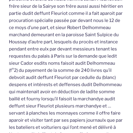
frère sieur de la Sairye son frère aussi aussi héritier en
partie dudit deffunt Fleuriot comme il a fait aparoit par
procuration spécialle passée par devant nous le 12 de
ce moys d’une part, et sieur Robert Delhommeau
marchand demeurant en la paroisse Saint Sulpice du
Houssay d’autre part, lesquels du procès et instance
pendant entre eulx par devant messieurs tenant les
requestes du palais à Paris sur la demande que ledit
sieur Cador esdits noms faisoit audit Delhommeau
(f°2) du payement de la somme de 240 livres qu’il
debvoit audit deffunt Fleuriot par cedulle du (blanc)
despens et intérests et deffenses dudit Delhommeau
qui maintenait avoir en déduction de ladite somme
baillé et fourny lorsqu’il faisoit la marchandye audit
deffunt sieur Fleuriot plusieurs marchandye et …
servant à planches les monnayes comme il offre faire
aparoir et visiter tant par ses papiers journaulx que par
les bateliers et voituriers qui l’ont mené et délivré à