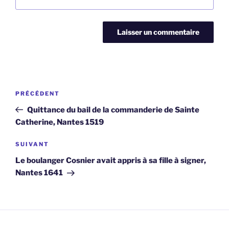
Navigation
Article
PRÉCÉDENT
de
précédent
Quittance du bail de la commanderie de Sainte
l’article
Catherine, Nantes 1519
Article
SUIVANT
suivant
Le boulanger Cosnier avait appris à sa fille à signer,
Nantes 1641