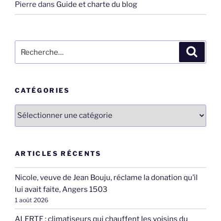
Pierre
dans
Guide et charte du blog
Recherche
Recher
pour
:
CATÉGORIES
Catégories
ARTICLES RÉCENTS
Nicole, veuve de Jean Bouju, réclame la donation qu’il
lui avait faite, Angers 1503
1 août 2026
ALERTE : climatiseurs qui chauffent les voisins du