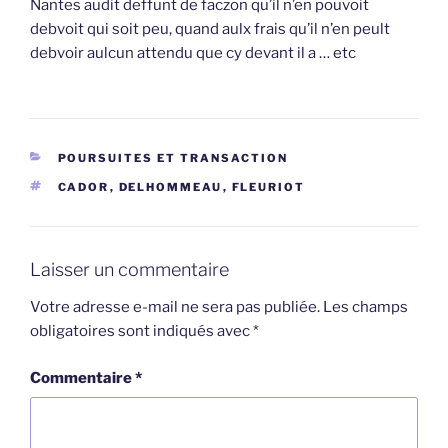
Nantes audit deffunt de faczon qu’il n’en pouvoit
debvoit qui soit peu, quand aulx frais qu’il n’en peult
debvoir aulcun attendu que cy devant il a … etc
CATÉGORIES
POURSUITES ET TRANSACTION
ÉTIQUETTES
CADOR
,
DELHOMMEAU
,
FLEURIOT
Laisser un commentaire
Votre adresse e-mail ne sera pas publiée.
Les champs
obligatoires sont indiqués avec
*
Commentaire
*