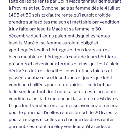
faite de ladite rente par Colin Macé tanneur demeurant
à Provins et feu Symone jadis sa femme dès le 4 juillet
1495 et 50 sols tz d’autre rente qu’l auroit droit de
prendre sur lesdites maison et mettairie par vendition
à luy faite par lesdits Macé et sa femme le 30
décembre dudit an, au paiement dsquelles rentes
lesdits Macé et sa femme auroient obligé et
ypothequés lesdits héritages et tous leurs autres
biens meubles et héritages à ceulx de leurs héritiers
présents et advenir aux termes et ainsi qu’il est à plein
déclaré es lettres desdites constitutions faictes et
passées soubz ce scel lesdits ans et jours que ledit
vendeur a baillées pour toutes aides … ceddant par
ledit vendeur tout droit nom raison … ceste présente
vendition ainsi faite moiennant la somme de 65 livres
tz que ledit vendeur en a confessé avoir euz et receuz
pour le principal d’icelles rentes le sort de 20 livres tz
pour arrérages d’icelles en chacune desdites rentes
qui deubz estoient à iceluy vendeur qu’il a cédés et