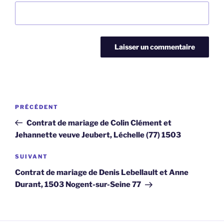
Navigation
Article
PRÉCÉDENT
de
précédent
Contrat de mariage de Colin Clément et
l’article
Jehannette veuve Jeubert, Léchelle (77) 1503
Article
SUIVANT
suivant
Contrat de mariage de Denis Lebellault et Anne
Durant, 1503 Nogent-sur-Seine 77