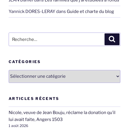
JEAN Daniel
dans
Les familles que j’ai étudiées à fonds
Yannick DORES-LERAY
dans
Guide et charte du blog
Recherche
Recher
pour
:
CATÉGORIES
Catégories
ARTICLES RÉCENTS
Nicole, veuve de Jean Bouju, réclame la donation qu’il
lui avait faite, Angers 1503
1 août 2026