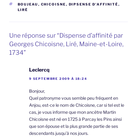
ÉTIQUETTES
BOUJEAU
,
CHICOISNE
,
DIPSENSE D'AFFINITÉ
,
LIRÉ
Une réponse sur “Dispense d’affinité par
Georges Chicoisne, Liré, Maine-et-Loire,
1734”
Leclercq
9 SEPTEMBRE 2009 À 18:24
Bonjour,
Quel patronyme vous semble peu fréquent en
Anjou, est-ce le nom de Chicoisne, car si tel est le
cas, je vous informe que mon ancêtre Martin
Chicoisne est né en 1725 à Parcay les Pins ainsi
que son épouse et la plus grande partie de ses
descendants jusqu’à nos jours.