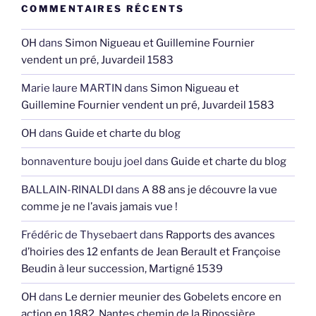
COMMENTAIRES RÉCENTS
OH
dans
Simon Nigueau et Guillemine Fournier
vendent un pré, Juvardeil 1583
Marie laure MARTIN
dans
Simon Nigueau et
Guillemine Fournier vendent un pré, Juvardeil 1583
OH
dans
Guide et charte du blog
bonnaventure bouju joel
dans
Guide et charte du blog
BALLAIN-RINALDI
dans
A 88 ans je découvre la vue
comme je ne l’avais jamais vue !
Frédéric de Thysebaert
dans
Rapports des avances
d’hoiries des 12 enfants de Jean Berault et Françoise
Beudin à leur succession, Martigné 1539
OH
dans
Le dernier meunier des Gobelets encore en
action en 1882, Nantes chemin de la Ripossière