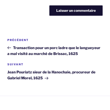
Navigation
Article
PRÉCÉDENT
de
précédent
Transaction pour un porc ladre que le langueyeur
l’article
a mal visité au marché de Brissac, 1625
Article
SUIVANT
suivant
Jean Pouriatz sieur de la Hanochaie, procureur de
Gabriel Morel, 1625