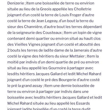
Denizerie ; Item une boisselée de terre ou envirion
située au lieu de la Greois appellée les Cholletrie
joignant d’un costé la terre de Louis Froger d’autre
costé la terre de Jean Legeay, d’un bout la terre du
sieur des Channière, d’autre bout les terres dépendant
de la seigneurie des Cousteaux ; Item un lopin de vigne
contenant demi quartier ou environ situé au hault clos
des Vieilles Vignes joignant d’un costé et aboutté des
2 bouts les terres de ladite dame de la Jamerais d’autre
costé la vigne des héritiers du sieur Mettaier ; Item la
moitié par indivis d’un demi quartie de pré ou environ
situé au lieu appellé les Gournoire à partager avec
lesdits héritiers Jacques Gallard et ledit Michel Rahard
joignant d’un costé le pré des Bourgerie d’autre costé
le pré la grand assay ; Item une demie boisselée de
terre ou environ à partager par indivis dans une
boisselée avec lesdits héritiers Jacques Gallard et ledit
Michel Rahard située au lieu appellé les Essards
joignant ladite boisellée d’un costé la terre dudit