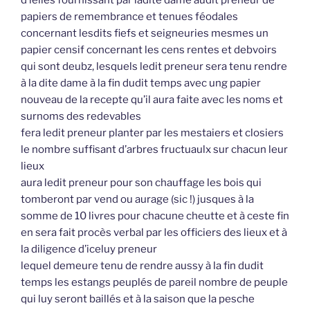
d’ielles fournissant par ladite dame audit preneur de
papiers de remembrance et tenues féodales
concernant lesdits fiefs et seigneuries mesmes un
papier censif concernant les cens rentes et debvoirs
qui sont deubz, lesquels ledit preneur sera tenu rendre
à la dite dame à la fin dudit temps avec ung papier
nouveau de la recepte qu’il aura faite avec les noms et
surnoms des redevables
fera ledit preneur planter par les mestaiers et closiers
le nombre suffisant d’arbres fructuaulx sur chacun leur
lieux
aura ledit preneur pour son chauffage les bois qui
tomberont par vend ou aurage (sic !) jusques à la
somme de 10 livres pour chacune cheutte et à ceste fin
en sera fait procès verbal par les officiers des lieux et à
la diligence d’iceluy preneur
lequel demeure tenu de rendre aussy à la fin dudit
temps les estangs peuplés de pareil nombre de peuple
qui luy seront baillés et à la saison que la pesche