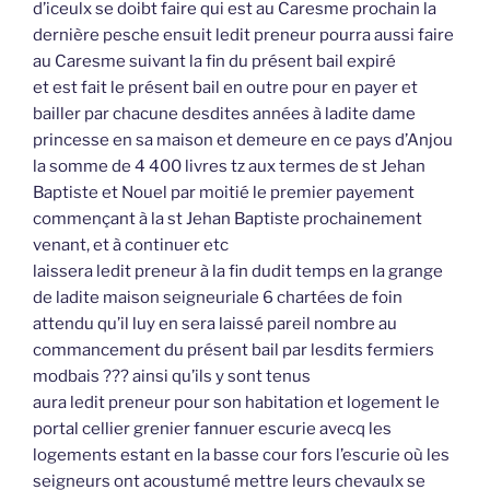
d’iceulx se doibt faire qui est au Caresme prochain la
dernière pesche ensuit ledit preneur pourra aussi faire
au Caresme suivant la fin du présent bail expiré
et est fait le présent bail en outre pour en payer et
bailler par chacune desdites années à ladite dame
princesse en sa maison et demeure en ce pays d’Anjou
la somme de 4 400 livres tz aux termes de st Jehan
Baptiste et Nouel par moitié le premier payement
commençant à la st Jehan Baptiste prochainement
venant, et à continuer etc
laissera ledit preneur à la fin dudit temps en la grange
de ladite maison seigneuriale 6 chartées de foin
attendu qu’il luy en sera laissé pareil nombre au
commancement du présent bail par lesdits fermiers
modbais ??? ainsi qu’ils y sont tenus
aura ledit preneur pour son habitation et logement le
portal cellier grenier fannuer escurie avecq les
logements estant en la basse cour fors l’escurie où les
seigneurs ont acoustumé mettre leurs chevaulx se