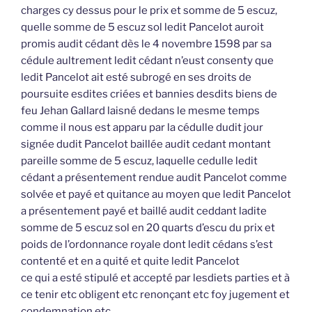
charges cy dessus pour le prix et somme de 5 escuz,
quelle somme de 5 escuz sol ledit Pancelot auroit
promis audit cédant dès le 4 novembre 1598 par sa
cédule aultrement ledit cédant n’eust consenty que
ledit Pancelot ait esté subrogé en ses droits de
poursuite esdites criées et bannies desdits biens de
feu Jehan Gallard laisné dedans le mesme temps
comme il nous est apparu par la cédulle dudit jour
signée dudit Pancelot baillée audit cedant montant
pareille somme de 5 escuz, laquelle cedulle ledit
cédant a présentement rendue audit Pancelot comme
solvée et payé et quitance au moyen que ledit Pancelot
a présentement payé et baillé audit ceddant ladite
somme de 5 escuz sol en 20 quarts d’escu du prix et
poids de l’ordonnance royale dont ledit cédans s’est
contenté et en a quité et quite ledit Pancelot
ce qui a esté stipulé et accepté par lesdiets parties et à
ce tenir etc obligent etc renonçant etc foy jugement et
condemnation etc