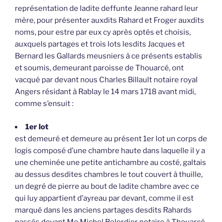
représentation de ladite deffunte Jeanne rahard leur
mère, pour présenter auxdits Rahard et Froger auxdits
noms, pour estre par eux cy après optés et choisis,
auxquels partages et trois lots lesdits Jacques et
Bernard les Gallards meusniers à ce présents establis
et soumis, demeurant paroisse de Thouarcé, ont
vacqué par devant nous Charles Billault notaire royal
Angers résidant à Rablay le 14 mars 1718 avant midi,
comme s’ensuit :
1er lot
est demeuré et demeure au présent 1er lot un corps de
logis composé d’une chambre haute dans laquelle il y a
une cheminée une petite antichambre au costé, galtais
au dessus desdites chambres le tout couvert à thuille,
un degré de pierre au bout de ladite chambre avec ce
qui luy appartient d’ayreau par devant, comme il est
marqué dans les anciens partages desdits Rahards
passés devant Me Michel Belordier notaire à Thouarcé,