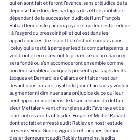
qui en sont fait et feront l’avance, sans préjudice de la
dépense faire lors des partages des effets mobiliers
dépendant de la succession dudit deffunt François
Rahard leur oncle par eux payée et qui leur este redeue
; à l’esgard du pressoir à pillet qui est dans les
appartenances du second lot n’estant compris dans
iceluy qui a resté à partager lesdits compartageants le
vendront et en recevront le prix en ce qu’un chacun y
sera fondé ou s’en accomoderont ensemble comme
bon leur semblera, auxquels présents partages ledits
Jacques et Bernard les Gallards ont fait arrest par
devant nous notaire royal ledit jour et an sans y vouloir
augmenter ni diminuer sans préjudice de ce qui leur
peut appartenir de biens de la succession du deffunt
sieur Mettaier vivant chirurgien audit Faveraye et de
leurs autres droits et lesdits Froger et Michel Rahard,
dont etc fait et arresté audit Rablay en nostr estude
présents René Guerin vigneron et Jacques Durand
tissier demeurant audit Rablay tesmoins, lesdits