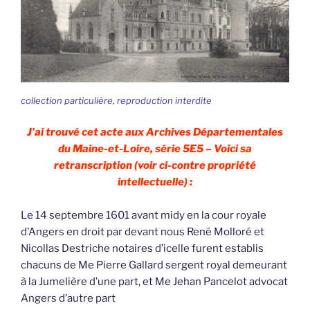
collection particulière, reproduction interdite
J’ai trouvé cet acte aux Archives Départementales
du Maine-et-Loire, série 5E5 – Voici sa
retranscription (voir ci-contre propriété
intellectuelle) :
Le 14 septembre 1601 avant midy en la cour royale
d’Angers en droit par devant nous René Molloré et
Nicollas Destriche notaires d’icelle furent establis
chacuns de Me Pierre Gallard sergent royal demeurant
à la Jumelière d’une part, et Me Jehan Pancelot advocat
Angers d’autre part