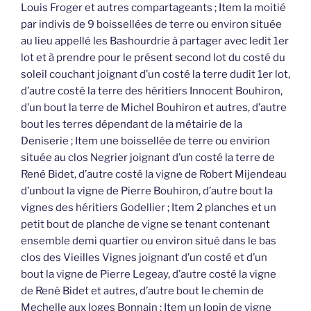
Louis Froger et autres compartageants ; Item la moitié
par indivis de 9 boissellées de terre ou environ située
au lieu appellé les Bashourdrie à partager avec ledit 1er
lot et à prendre pour le présent second lot du costé du
soleil couchant joignant d’un costé la terre dudit 1er lot,
d’autre costé la terre des héritiers Innocent Bouhiron,
d’un bout la terre de Michel Bouhiron et autres, d’autre
bout les terres dépendant de la métairie de la
Deniserie ; Item une boissellée de terre ou envirion
située au clos Negrier joignant d’un costé la terre de
René Bidet, d’autre costé la vigne de Robert Mijendeau
d’unbout la vigne de Pierre Bouhiron, d’autre bout la
vignes des héritiers Godellier ; Item 2 planches et un
petit bout de planche de vigne se tenant contenant
ensemble demi quartier ou environ situé dans le bas
clos des Vieilles Vignes joignant d’un costé et d’un
bout la vigne de Pierre Legeay, d’autre costé la vigne
de René Bidet et autres, d’autre bout le chemin de
Mechelle aux loges Bonnain ; Item un lopin de vigne