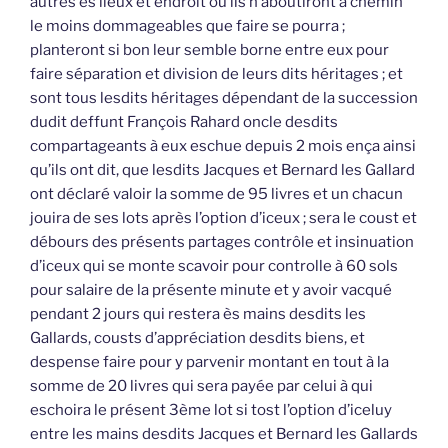
autres ès lieux et endroit où ils n’aboutiront à chemin
le moins dommageables que faire se pourra ;
planteront si bon leur semble borne entre eux pour
faire séparation et division de leurs dits héritages ; et
sont tous lesdits héritages dépendant de la succession
dudit deffunt François Rahard oncle desdits
compartageants à eux eschue depuis 2 mois ença ainsi
qu’ils ont dit, que lesdits Jacques et Bernard les Gallard
ont déclaré valoir la somme de 95 livres et un chacun
jouira de ses lots après l’option d’iceux ; sera le coust et
débours des présents partages contrôle et insinuation
d’iceux qui se monte scavoir pour controlle à 60 sols
pour salaire de la présente minute et y avoir vacqué
pendant 2 jours qui restera ès mains desdits les
Gallards, cousts d’appréciation desdits biens, et
despense faire pour y parvenir montant en tout à la
somme de 20 livres qui sera payée par celui à qui
eschoira le présent 3ème lot si tost l’option d’iceluy
entre les mains desdits Jacques et Bernard les Gallards