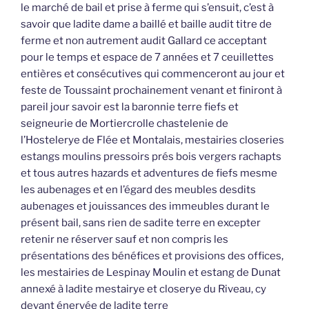
le marché de bail et prise à ferme qui s’ensuit, c’est à
savoir que ladite dame a baillé et baille audit titre de
ferme et non autrement audit Gallard ce acceptant
pour le temps et espace de 7 années et 7 ceuillettes
entières et consécutives qui commenceront au jour et
feste de Toussaint prochainement venant et finiront à
pareil jour savoir est la baronnie terre fiefs et
seigneurie de Mortiercrolle chastelenie de
l’Hostelerye de Flée et Montalais, mestairies closeries
estangs moulins pressoirs prés bois vergers rachapts
et tous autres hazards et adventures de fiefs mesme
les aubenages et en l’égard des meubles desdits
aubenages et jouissances des immeubles durant le
présent bail, sans rien de sadite terre en excepter
retenir ne réserver sauf et non compris les
présentations des bénéfices et provisions des offices,
les mestairies de Lespinay Moulin et estang de Dunat
annexé à ladite mestairye et closerye du Riveau, cy
devant énervée de ladite terre