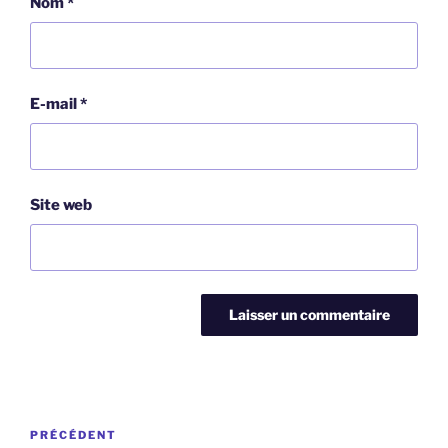
Nom
*
E-mail
*
Site web
Navigation
Article
PRÉCÉDENT