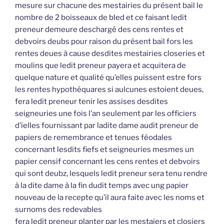
mesure sur chacune des mestairies du présent bail le
nombre de 2 boisseaux de bled et ce faisant ledit
preneur demeure deschargé des cens rentes et
debvoirs deubs pour raison du présent bail fors les
rentes deues à cause desdites mestairies closeries et
moulins que ledit preneur payera et acquitera de
quelque nature et qualité qu’elles puissent estre fors
les rentes hypothéquares si aulcunes estoient deues,
fera ledit preneur tenir les assises desdites
seigneuries une fois l’an seulement par les officiers
d’ielles fournissant par ladite dame audit preneur de
papiers de remembrance et tenues féodales
concernant lesdits fiefs et seigneuries mesmes un
papier censif concernant les cens rentes et debvoirs
qui sont deubz, lesquels ledit preneur sera tenu rendre
à la dite dame à la fin dudit temps avec ung papier
nouveau de la recepte qu’il aura faite avec les noms et
surnoms des redevables
fera ledit preneur planter par les mestaiers et closiers