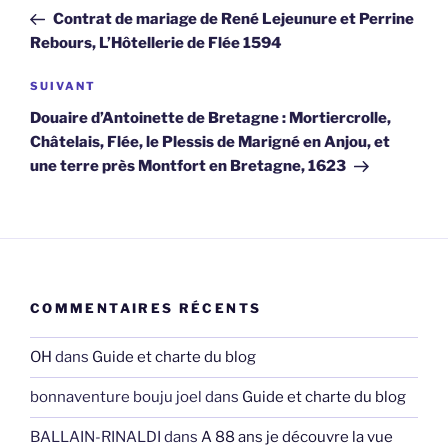
de
précédent
Contrat de mariage de René Lejeunure et Perrine
l’article
Rebours, L’Hôtellerie de Flée 1594
Article
SUIVANT
suivant
Douaire d’Antoinette de Bretagne : Mortiercrolle,
Châtelais, Flée, le Plessis de Marigné en Anjou, et
une terre près Montfort en Bretagne, 1623
COMMENTAIRES RÉCENTS
OH
dans
Guide et charte du blog
bonnaventure bouju joel
dans
Guide et charte du blog
BALLAIN-RINALDI
dans
A 88 ans je découvre la vue