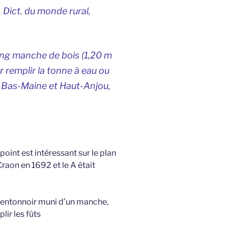
,
Dict. du monde rural
,
 long manche de bois (1,20 m
ur remplir la tonne à eau ou
u Bas-Maine et Haut-Anjou
,
 point est intéressant sur le plan
raon en 1692 et le A était
tit entonnoir muni d’un manche,
lir les fûts