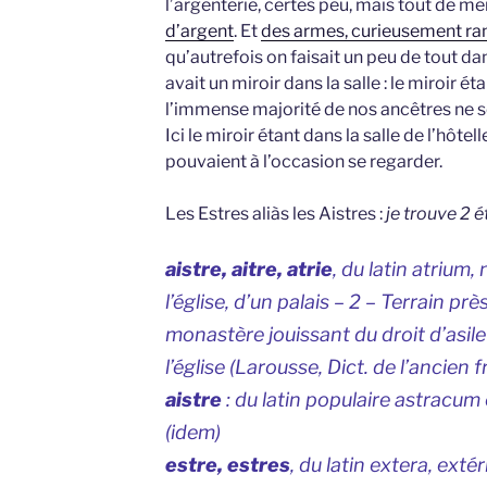
l’argenterie, certes peu, mais tout de m
d’argent
. Et
des armes, curieusement ran
qu’autrefois on faisait un peu de tout dans
avait un miroir dans la salle : le miroir ét
l’immense majorité de nos ancêtres ne se
Ici le miroir étant dans la salle de l’hôte
pouvaient à l’occasion se regarder.
Les Estres aliàs les Aistres :
je trouve 2 
aistre, aitre, atrie
, du latin
atrium
,
l’église, d’un palais – 2 – Terrain pr
monastère jouissant du droit d’asile
l’église (Larousse,
Dict. de l’ancien
aistre
: du latin populaire astracum
(
idem
)
estre, estres
, du latin
extera
, exté