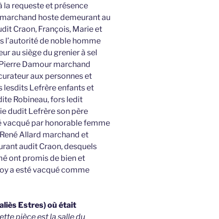
à la requeste et présence
e marchand hoste demeurant au
dit Craon, François, Marie et
s l’autorité de noble homme
ur au siège du grenier à sel
et Pierre Damour marchand
 curateur aux personnes et
 lesdits Lefrère enfants et
dite Robineau, fors ledit
tie dudit Lefrère son père
sté vacqué par honorable femme
ené Allard marchand et
rant audit Craon, desquels
mé ont promis de bien et
 quoy a esté vacqué comme
aliès Estres) où était
ette pièce est la salle du