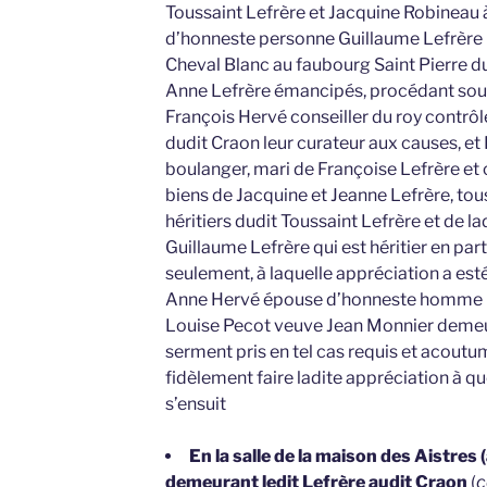
Toussaint Lefrère et Jacquine Robineau 
d’honneste personne Guillaume Lefrèr
Cheval Blanc au faubourg Saint Pierre du
Anne Lefrère émancipés, procédant sou
François Hervé conseiller du roy contrôle
dudit Craon leur curateur aux causes, 
boulanger, mari de Françoise Lefrère et
biens de Jacquine et Jeanne Lefrère, tous
héritiers dudit Toussaint Lefrère et de la
Guillaume Lefrère qui est héritier en par
seulement, à laquelle appréciation a e
Anne Hervé épouse d’honneste homme R
Louise Pecot veuve Jean Monnier demeu
serment pris en tel cas requis et acoutu
fidèlement faire ladite appréciation à
s’ensuit
En la salle de la maison des Aistres (
demeurant ledit Lefrère audit Craon
(
c