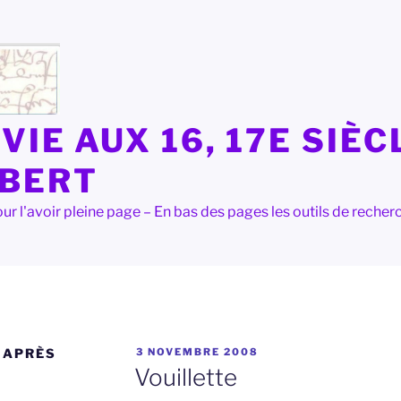
VIE AUX 16, 17E SIÈC
LBERT
e pour l'avoir pleine page – En bas des pages les outils de rec
PUBLIÉ
 APRÈS
3 NOVEMBRE 2008
LE
Vouillette