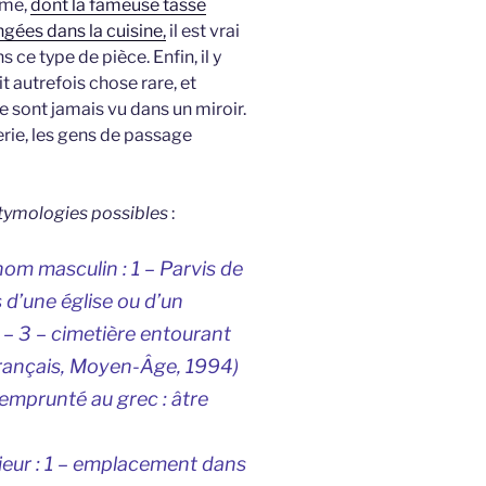
ême,
dont la fameuse tasse
gées dans la cuisine,
il est vrai
 ce type de pièce. Enfin, il y
ait autrefois chose rare, et
 sont jamais vu dans un miroir.
llerie, les gens de passage
étymologies possibles
:
 nom masculin : 1 – Parvis de
ès d’une église ou d’un
 – 3 – cimetière entourant
 français, Moyen-Âge
, 1994)
 emprunté au grec : âtre
rieur : 1 – emplacement dans