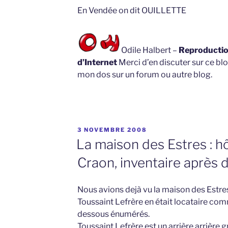
En Vendée on dit OUILLETTE
Odile Halbert –
Reproduction
d’Internet
Merci d’en discuter sur ce blo
mon dos sur un forum ou autre blog.
PUBLIÉ
3 NOVEMBRE 2008
LE
La maison des Estres : hôt
Craon, inventaire après 
Nous avions dejà vu la maison des Estres,
Toussaint Lefrère en était locataire comm
dessous énumérés.
Toussaint Lefrère est un arrière arrière 