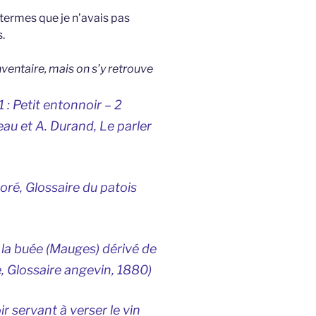
termes que je n’avais pas
.
ventaire, mais on s’y retrouve
 1 : Petit entonnoir – 2
neau et A. Durand,
Le parler
Boré,
Glossaire du patois
er la buée (Mauges) dérivé de
e,
Glossaire angevin
, 1880)
ir servant à verser le vin