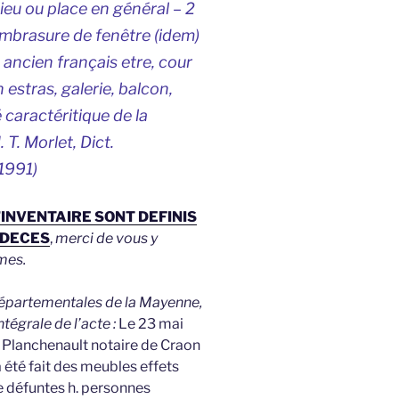
lieu ou place en général – 2
mbrasure de fenêtre (
idem
)
, ancien français
etre
, cour
n
estras
, galerie, balcon,
é caractéritique de la
. T. Morlet,
Dict.
1991)
’INVENTAIRE SONT DEFINIS
 DECES
,
merci de vous y
mes.
 Départementales de la Mayenne,
ntégrale de l’acte :
Le 23 mai
Planchenault notaire de Craon
 été fait des meubles effets
de défuntes h. personnes