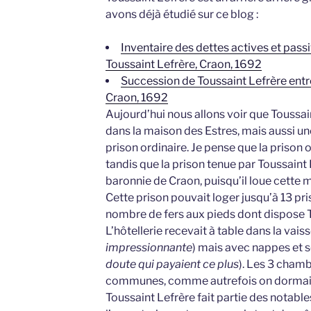
avons déjà étudié sur ce blog :
Inventaire des dettes actives et pas
Toussaint Lefrère, Craon, 1692
Succession de Toussaint Lefrère entre 
Craon, 1692
Aujourd’hui nous allons voir que Toussain
dans la maison des Estres, mais aussi une 
prison ordinaire. Je pense que la prison or
tandis que la prison tenue par Toussaint L
baronnie de Craon, puisqu’il loue cette 
Cette prison pouvait loger jusqu’à 13 pri
nombre de fers aux pieds dont dispose T
L’hôtellerie recevait à table dans la vaisse
impressionnante
) mais avec nappes et s
doute qui payaient ce plus
). Les 3 chamb
communes, comme autrefois on dormai
Toussaint Lefrère fait partie des notables,