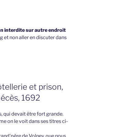
 interdite sur autre endroit
g et non aller en discuter dans
ellerie et prison,
décès, 1692
 qui devait être fort grande.
e on le voit dans ses titres ci-
grand’père de Volney, que nous