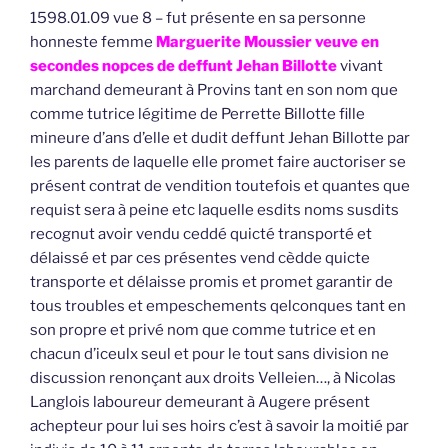
1598.01.09 vue 8 – fut présente en sa personne
honneste femme
Marguerite Moussier veuve en
secondes nopces de deffunt Jehan Billotte
vivant
marchand demeurant à Provins tant en son nom que
comme tutrice légitime de Perrette Billotte fille
mineure d’ans d’elle et dudit deffunt Jehan Billotte par
les parents de laquelle elle promet faire auctoriser se
présent contrat de vendition toutefois et quantes que
requist sera à peine etc laquelle esdits noms susdits
recognut avoir vendu ceddé quicté transporté et
délaissé et par ces présentes vend cèdde quicte
transporte et délaisse promis et promet garantir de
tous troubles et empeschements qelconques tant en
son propre et privé nom que comme tutrice et en
chacun d’iceulx seul et pour le tout sans division ne
discussion renonçant aux droits Velleien…, à Nicolas
Langlois laboureur demeurant à Augere présent
achepteur pour lui ses hoirs c’est à savoir la moitié par