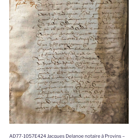
AD77-1057E424 Jacques Delanoe notaire à Provins –