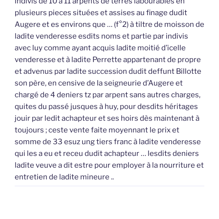
indivis de 10 à 11 arpents de terres labourables en
plusieurs pieces situées et assises au finage dudit
Augere et es environs que … (f°2) à tiltre de moisson de
ladite venderesse esdits noms et partie par indivis
avec luy comme ayant acquis ladite moitié d’icelle
venderesse et à ladite Perrette appartenant de propre
et advenus par ladite succession dudit deffunt Billotte
son père, en censive de la seigneurie d’Augere et
chargé de 4 deniers tz par arpent sans autres charges,
quites du passé jusques à huy, pour desdits héritages
jouir par ledit achapteur et ses hoirs dès maintenant à
toujours ; ceste vente faite moyennant le prix et
somme de 33 esuz ung tiers franc à ladite venderesse
qui les a eu et receu dudit achapteur … lesdits deniers
ladite veuve a dit estre pour employer à la nourriture et
entretien de ladite mineure ..