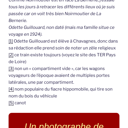
Comme Noirmoutier est en face La Bernerie, j’essaie
tous les jours à retracer les différents lieux où je suis
passée car on voit très bien Noirmoutier de La
Bernerie.
Odette Guillouard, non daté (mais ma famille situe ce
voyage en 1924).
[1]
Odette Guillouard est élève à Chavagnes, donc dans
sa rédaction elle prend soin de noter un zèle religieux
[2]
ce train existe toujours (voyez le site des TER Pays
de Loire)
[3]
non un « compartiment vide », car les wagons
voyageurs de l’époque avaient de multiples portes
latérales, une par compartiment.
[4]
nom populaire du fiacre hippomobile, qui tire son
nom du bois du véhicule
[5]
canot
Un photographe de