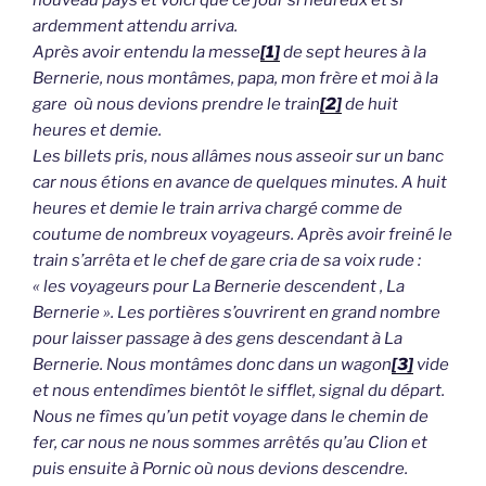
nouveau pays et voici que ce jour si heureux et si
ardemment attendu arriva.
Après avoir entendu la messe
[1]
de sept heures à la
Bernerie, nous montâmes, papa, mon frère et moi à la
gare
où nous devions prendre le train
[2]
de huit
heures et demie.
Les billets pris, nous allâmes nous asseoir sur un banc
car nous étions en avance de quelques minutes. A huit
heures et demie le train arriva chargé comme de
coutume de nombreux voyageurs. Après avoir freiné le
train s’arrêta et le chef de gare cria de sa voix rude :
« les voyageurs pour La Bernerie descendent , La
Bernerie ». Les portières s’ouvrirent en grand nombre
pour laisser passage à des gens descendant à La
Bernerie. Nous montâmes donc dans un wagon
[3]
vide
et nous entendîmes bientôt le sifflet, signal du départ.
Nous ne fîmes qu’un petit voyage dans le chemin de
fer, car nous ne nous sommes arrêtés qu’au Clion et
puis ensuite à Pornic où nous devions descendre.