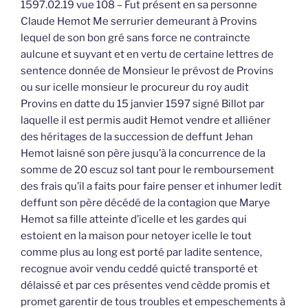
1597.02.19 vue 108 – Fut présent en sa personne
Claude Hemot Me serrurier demeurant à Provins
lequel de son bon gré sans force ne contraincte
aulcune et suyvant et en vertu de certaine lettres de
sentence donnée de Monsieur le prévost de Provins
ou sur icelle monsieur le procureur du roy audit
Provins en datte du 15 janvier 1597 signé Billot par
laquelle il est permis audit Hemot vendre et alliéner
des héritages de la succession de deffunt Jehan
Hemot laisné son père jusqu’à la concurrence de la
somme de 20 escuz sol tant pour le remboursement
des frais qu’il a faits pour faire penser et inhumer ledit
deffunt son père décédé de la contagion que Marye
Hemot sa fille atteinte d’icelle et les gardes qui
estoient en la maison pour netoyer icelle le tout
comme plus au long est porté par ladite sentence,
recognue avoir vendu ceddé quicté transporté et
délaissé et par ces présentes vend cèdde promis et
promet garentir de tous troubles et empeschements à