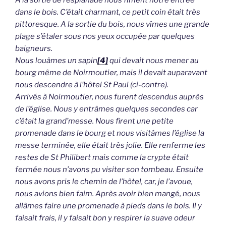
A la sortie de l’esplanade nous fîment notre entrée
dans le bois. C’était charmant, ce petit coin était très
pittoresque. A la sortie du bois, nous vîmes une grande
plage s’étaler sous nos yeux occupée par quelques
baigneurs.
Nous louâmes un sapin
[4]
qui devait nous mener au
bourg même de Noirmoutier, mais il devait auparavant
nous descendre à l’hôtel St Paul (ci-contre).
Arrivés à Noirmoutier, nous furent descendus auprès
de l’église. Nous y entrâmes quelques secondes car
c’était la grand’messe. Nous firent une petite
promenade dans le bourg et nous visitâmes l’église la
messe terminée, elle était très jolie. Elle renferme les
restes de St Philibert mais comme la crypte était
fermée nous n’avons pu visiter son tombeau. Ensuite
nous avons pris le chemin de l’hôtel, car, je l’avoue,
nous avions bien faim. Après avoir bien mangé, nous
allâmes faire une promenade à pieds dans le bois. Il y
faisait frais, il y faisait bon y respirer la suave odeur