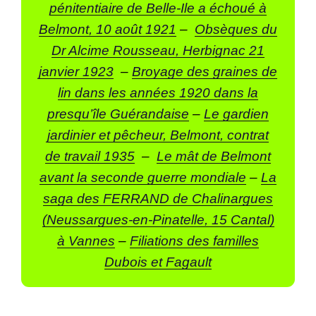
pénitentiaire de Belle-Ile a échoué à
Belmont, 10 août 1921
–
Obsèques du
Dr Alcime Rousseau, Herbignac 21
janvier 1923
–
Broyage des graines de
lin dans les années 1920 dans la
presqu’île Guérandaise
–
Le gardien
jardinier et pêcheur, Belmont, contrat
de travail 1935
–
Le mât de Belmont
avant la seconde guerre mondiale
–
La
saga des FERRAND de Chalinargues
(Neussargues-en-Pinatelle, 15 Cantal)
à Vannes
–
Filiations des familles
Dubois et Fagault