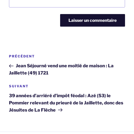
Navigation
Article
PRÉCÉDENT
de
précédent
Jean Séjourné vend une moitié de maison : La
l’article
Jaillette (49) 1721
Article
SUIVANT
suivant
39 années d’arriéré d’impôt féodal : Azé (53) le
Pommier relevant du prieuré de la Jaillette, donc des
Jésuites de La Flèche