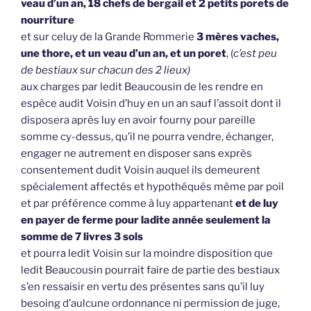
veau d’un an, 18 chefs de bergail et 2 petits porets de
nourriture
et sur celuy de la Grande Rommerie
3 mères vaches,
une thore, et un veau d’un an, et un poret
, (
c’est peu
de bestiaux sur chacun des 2 lieux)
aux charges par ledit Beaucousin de les rendre en
espèce audit Voisin d’huy en un an sauf l’assoit dont il
disposera après luy en avoir fourny pour pareille
somme cy-dessus, qu’il ne pourra vendre, échanger,
engager ne autrement en disposer sans exprès
consentement dudit Voisin auquel ils demeurent
spécialement affectés et hypothéqués même par poil
et par préférence comme à luy appartenant
et de luy
en payer de ferme pour ladite année seulement la
somme de 7 livres 3 sols
et pourra ledit Voisin sur la moindre disposition que
ledit Beaucousin pourrait faire de partie des bestiaux
s’en ressaisir en vertu des présentes sans qu’il luy
besoing d’aulcune ordonnance ni permission de juge,