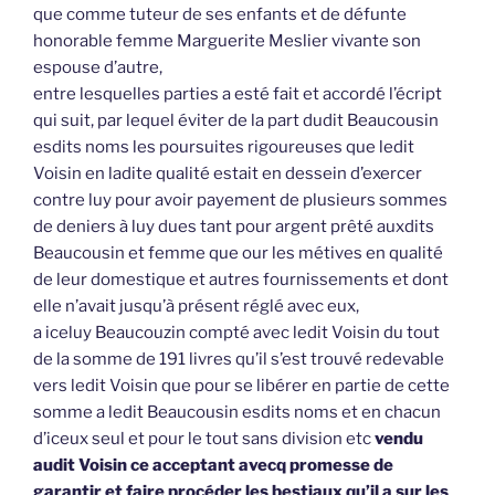
que comme tuteur de ses enfants et de défunte
honorable femme Marguerite Meslier vivante son
espouse d’autre,
entre lesquelles parties a esté fait et accordé l’écript
qui suit, par lequel éviter de la part dudit Beaucousin
esdits noms les poursuites rigoureuses que ledit
Voisin en ladite qualité estait en dessein d’exercer
contre luy pour avoir payement de plusieurs sommes
de deniers à luy dues tant pour argent prêté auxdits
Beaucousin et femme que our les métives en qualité
de leur domestique et autres fournissements et dont
elle n’avait jusqu’à présent réglé avec eux,
a iceluy Beaucouzin compté avec ledit Voisin du tout
de la somme de 191 livres qu’il s’est trouvé redevable
vers ledit Voisin que pour se libérer en partie de cette
somme a ledit Beaucousin esdits noms et en chacun
d’iceux seul et pour le tout sans division etc
vendu
audit Voisin ce acceptant avecq promesse de
garantir et faire procéder les bestiaux qu’il a sur les