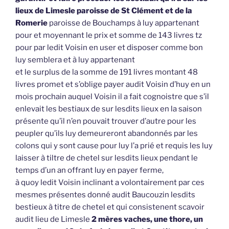
lieux de Limesle paroisse de St Clément et de la
Romerie
paroisse de Bouchamps à luy appartenant
pour et moyennant le prix et somme de 143 livres tz
pour par ledit Voisin en user et disposer comme bon
luy semblera et à luy appartenant
et le surplus de la somme de 191 livres montant 48
livres promet et s’oblige payer audit Voisin d’huy en un
mois prochain auquel Voisin il a fait cognoistre que s’il
enlevait les bestiaux de sur lesdits lieux en la saison
présente qu’il n’en pouvait trouver d’autre pour les
peupler qu’ils luy demeureront abandonnés par les
colons qui y sont cause pour luy l’a prié et requis les luy
laisser à tiltre de chetel sur lesdits lieux pendant le
temps d’un an offrant luy en payer ferme,
à quoy ledit Voisin inclinant a volontairement par ces
mesmes présentes donné audit Baucouzin lesdits
bestieux à titre de chetel et qui consistenent scavoir
audit lieu de Limesle
2 mères vaches, une thore, un