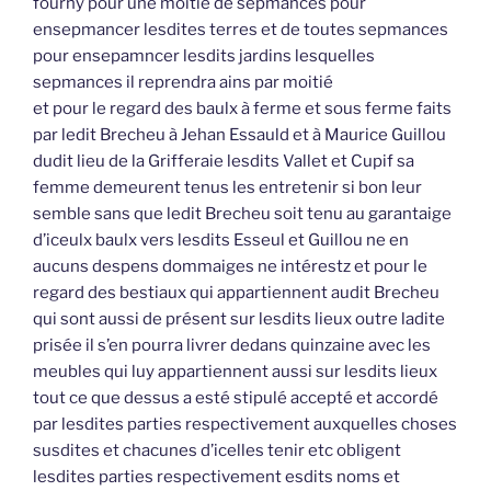
fourny pour une moitié de sepmances pour
ensepmancer lesdites terres et de toutes sepmances
pour ensepamncer lesdits jardins lesquelles
sepmances il reprendra ains par moitié
et pour le regard des baulx à ferme et sous ferme faits
par ledit Brecheu à Jehan Essauld et à Maurice Guillou
dudit lieu de la Grifferaie lesdits Vallet et Cupif sa
femme demeurent tenus les entretenir si bon leur
semble sans que ledit Brecheu soit tenu au garantaige
d’iceulx baulx vers lesdits Esseul et Guillou ne en
aucuns despens dommaiges ne intérestz et pour le
regard des bestiaux qui appartiennent audit Brecheu
qui sont aussi de présent sur lesdits lieux outre ladite
prisée il s’en pourra livrer dedans quinzaine avec les
meubles qui luy appartiennent aussi sur lesdits lieux
tout ce que dessus a esté stipulé accepté et accordé
par lesdites parties respectivement auxquelles choses
susdites et chacunes d’icelles tenir etc obligent
lesdites parties respectivement esdits noms et