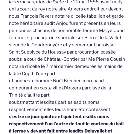
la retranscription de l’acte
: Le 14 mai 1598 avant midy,
en la court du roy notre sire Angers endroit par devant
nous François Revers notaire d’icelle tabellion et garde
note héréditaire audit Anjou furent présents en leurs
personnes chacuns de honnorable femme Marye Cupif
femme et procuratrice spéciale sur Pierre de la Vallet
sieur de la Gendronnyère et y demeurant paroisse
Saint Supplyce du Houssay par procuration passée
soubz la cour de Château-Gontier par Me Pierre Cousin
notaire d’icelle le 7 mai dernier demeurée ès mains de
ladite Cupif d’une part
et honneste homme Noël Brecheu marchand
demeurant en ceste ville d’Angers paroisse de la
Trinité d’aultre part
soubzmettant lesdites parties esdits noms
respectivement elles leurs hoirs etc confessent
s’estre ce jour quictez et quictent esdits noms
respectivement l’un l’autre de tout le contenu du bail
à ferme y devant fait entre lesdits Delavallet et