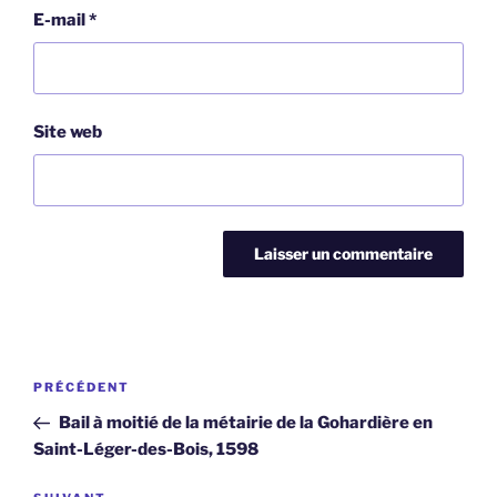
E-mail
*
Site web
Navigation
Article
PRÉCÉDENT
de
précédent
Bail à moitié de la métairie de la Gohardière en
l’article
Saint-Léger-des-Bois, 1598