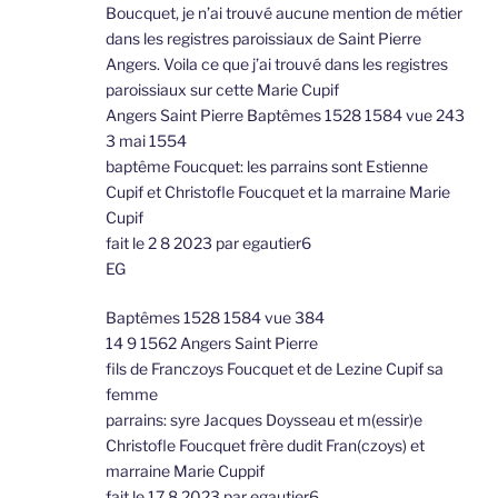
Boucquet, je n’ai trouvé aucune mention de métier
dans les registres paroissiaux de Saint Pierre
Angers. Voila ce que j’ai trouvé dans les registres
paroissiaux sur cette Marie Cupif
Angers Saint Pierre Baptêmes 1528 1584 vue 243
3 mai 1554
baptême Foucquet: les parrains sont Estienne
Cupif et Christofle Foucquet et la marraine Marie
Cupif
fait le 2 8 2023 par egautier6
EG
Baptêmes 1528 1584 vue 384
14 9 1562 Angers Saint Pierre
fils de Franczoys Foucquet et de Lezine Cupif sa
femme
parrains: syre Jacques Doysseau et m(essir)e
Christofle Foucquet frère dudit Fran(czoys) et
marraine Marie Cuppif
fait le 17 8 2023 par egautier6