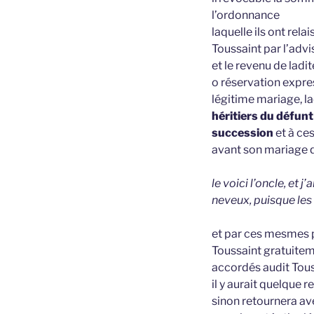
l’ordonnance
laquelle ils ont rel
Toussaint par l’advi
et le revenu de lad
o réservation expres
légitime mariage, l
héritiers du défun
succession
et à ce
avant son mariage qu
le voici l’oncle, et 
neveux, puisque les f
et par ces mesmes p
Toussaint gratuitem
accordés audit Tous
il y aurait quelque 
sinon retournera av