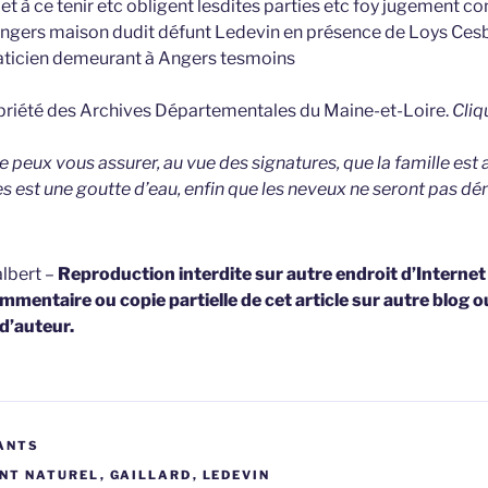
é et à ce tenir etc obligent lesdites parties etc foy jugement
 Angers maison dudit défunt Ledevin en présence de Loys Ces
raticien demeurant à Angers tesmoins
opriété des Archives Départementales du Maine-et-Loire.
Cliq
 peux vous assurer, au vue des signatures, que la famille est a
 est une goutte d’eau, enfin que les neveux ne seront pas dé
lbert –
Reproduction interdite sur autre endroit d’Interne
mmentaire ou copie partielle de cet article sur autre blog o
 d’auteur.
ANTS
NT NATUREL
,
GAILLARD
,
LEDEVIN