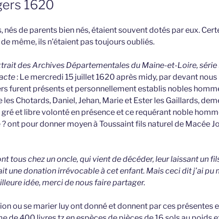
ngers 1620
, nés de parents bien nés, étaient souvent dotés par eux. Cert
 de même, ils n’étaient pas toujours oubliés.
extrait des Archives Départementales du Maine-et-Loire, série 
’acte
: Le mercredi 15 juillet 1620 après midy, par devant nous
ers furent présents et personnellement establis nobles homm
e les Chotards, Daniel, Jehan, Marie et Ester les Gaillards, de
n gré et libre volonté en présence et ce requérant noble hom
e ? ont pour donner moyen à Toussaint fils naturel de Macée 
ont tous chez un oncle, qui vient de décéder, leur laissant un fil
 une donation irrévocable à cet enfant. Mais ceci dit j’ai pu
lleure idée, merci de nous faire partager.
ion ou se marier luy ont donné et donnent par ces présentes en
e de 400 livres tz en espèces de pièces de 16 sols au poids et