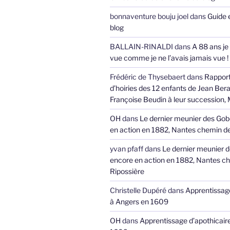
bonnaventure bouju joel
dans
Guide 
blog
BALLAIN-RINALDI
dans
A 88 ans je
vue comme je ne l’avais jamais vue !
Frédéric de Thysebaert
dans
Rappor
d’hoiries des 12 enfants de Jean Bera
Françoise Beudin à leur succession,
OH
dans
Le dernier meunier des Gob
en action en 1882, Nantes chemin de
yvan pfaff
dans
Le dernier meunier 
encore en action en 1882, Nantes ch
Ripossière
Christelle Dupéré
dans
Apprentissage
à Angers en 1609
OH
dans
Apprentissage d’apothicair