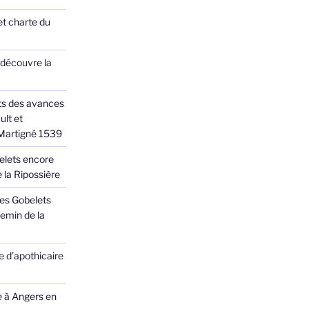
et charte du
 découvre la
ts des avances
ult et
 Martigné 1539
elets encore
 la Ripossière
des Gobelets
emin de la
 d’apothicaire
e à Angers en