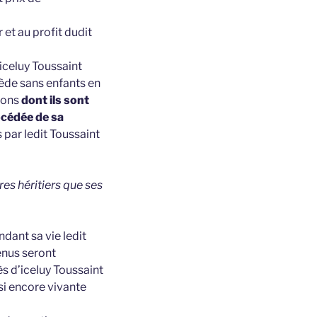
 et au profit dudit
iceluy Toussaint
cède sans enfants en
tions
dont ils sont
océdée de sa
 par ledit Toussaint
tres héritiers que ses
dant sa vie ledit
enus seront
s d’iceluy Toussaint
si encore vivante