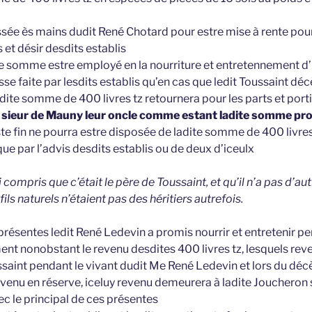
aissée ès mains dudit René Chotard pour estre mise à rente pour
s et désir desdits establis
ite somme estre employé en la nourriture et entretennement d’
se faite par lesdits establis qu’en cas que ledit Toussaint dé
adite somme de 400 livres tz retournera pour les parts et por
t sieur de Mauny leur oncle comme estant ladite somme pr
ste fin ne pourra estre disposée de ladite somme de 400 livres
e par l’advis desdits establis ou de deux d’iceulx
j’ai compris que c’était le père de Toussaint, et qu’il n’a pas d’au
ils naturels n’étaient pas des héritiers autrefois.
résentes ledit René Ledevin a promis nourrir et entretenir pen
ent nonobstant le revenu desdites 400 livres tz, lesquels rev
saint pendant le vivant dudit Me René Ledevin et lors du décè
revenu en réserve, iceluy revenu demeurera à ladite Joucheron 
ec le principal de ces présentes