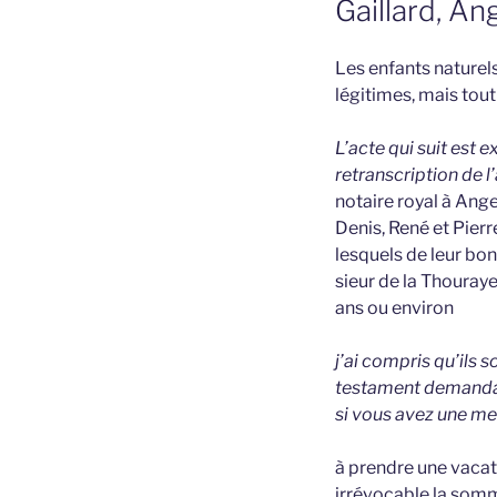
Gaillard, A
Les enfants naturels
légitimes, mais tout
L’acte qui suit est 
retranscription de l
notaire royal à Ang
Denis, René et Pierr
lesquels de leur bo
sieur de la Thouray
ans ou environ
j’ai compris qu’ils s
testament demandait
si vous avez une mei
à prendre une vacat
irrévocable la somm