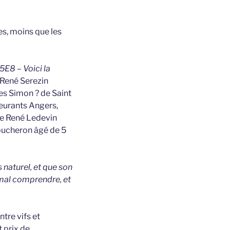
es, moins que les
5E8 – Voici la
 René Serezin
es Simon ? de Saint
meurants Angers,
me René Ledevin
Joucheron âgé de 5
s naturel, et que son
 mal comprendre, et
tre vifs et
 prix de