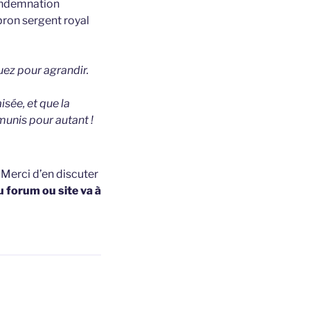
 condemnation
bron sergent royal
uez pour agrandir.
isée, et que la
munis pour autant !
t
Merci d’en discuter
u forum ou site va à