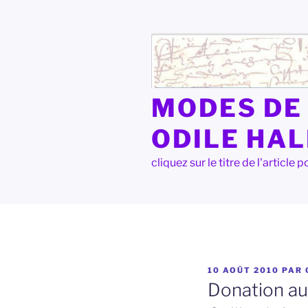
Aller
au
contenu
principal
MODES DE 
ODILE HA
cliquez sur le titre de l'articl
PUBLIÉ
10 AOÛT 2010
PAR
LE
Donation au 