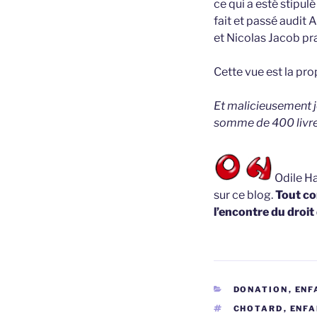
ce qui a esté stipul
fait et passé audit
et Nicolas Jacob p
Cette vue est la pr
Et malicieusement je
somme de 400 livres
Odile Ha
sur ce blog.
Tout co
l’encontre du droit
CATÉGORIES
DONATION
,
ENF
ÉTIQUETTES
CHOTARD
,
ENFA