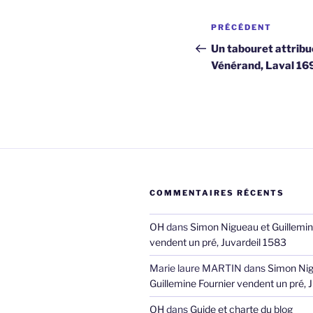
Navigation
Article
PRÉCÉDENT
de
précédent
Un tabouret attribué
Vénérand, Laval 16
l’article
COMMENTAIRES RÉCENTS
OH
dans
Simon Nigueau et Guillemin
vendent un pré, Juvardeil 1583
Marie laure MARTIN
dans
Simon Nig
Guillemine Fournier vendent un pré, 
OH
dans
Guide et charte du blog