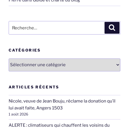
Pierre
dans
Guide et charte du blog
Recherche
Recher
pour
:
CATÉGORIES
Catégories
ARTICLES RÉCENTS
Nicole, veuve de Jean Bouju, réclame la donation qu’il
lui avait faite, Angers 1503
1 août 2026
ALERTE : climatiseurs qui chauffent les voisins du