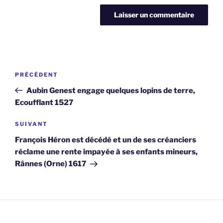
Navigation
Article
PRÉCÉDENT
de
précédent
Aubin Genest engage quelques lopins de terre,
l’article
Ecoufflant 1527
Article
SUIVANT
suivant
François Héron est décédé et un de ses créanciers
réclame une rente impayée à ses enfants mineurs,
Rânnes (Orne) 1617