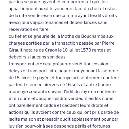
parties se poursuyvent et comportent et qu’elles
appartiennent auxdits vendeurs tant du chef et estoc
de la dite venderesse que comme ayant lesdits droits
avecq leurs appartenances et dépendances sans
réservation en faire
ou fief et seigneurie de la Mothe de Bouchamps aux
charges portées par la transaction passée par Pierre
Girault notaire de Craon le 10 juillet 1579 rentes et
debvoirs si aucuns son deus
transportant etc cest présente vendition cession
delays et transport faite pour et moyennant la somme
de 18 livres tz payée et fournye présentement content
par ledit sieur en pieczes de 16 sols et autre bonne
monnoye courante suivant l’édit du roy s’en contente
et en quite etc auquel lesdits vendeurs esdits noms
ont pareillement ceddé et cèddent leurs droits et
actions qu’ils avoient contre ceux qui ont pris partie de
ladite maison et pressoir dudit applassement pour par
luy s’en pourvoir à ses despends périls et fortunes