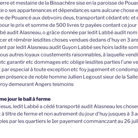
 terre et mestairie de la Bissachère sise en la paroisse de Pouan
e o ses appartenances et dépendances sans aulcune chose en 
ye de Pouancé aux debvoirs deus, transportant cédant etc et e
pour le prix et somme de 500 livres tz payées contant ce jour
bbé audit Alasneau, o grâce donnée par ledit Labbé audit nom 
er et rémérer lesdites choses vendues dedans d’huy en 3 an
ant par ledit Alasneau audit Guyon Labbé ses hoirs ladite so
ous autres loyaux coustements raisonnables, à laquelle vendit
 etc garantir etc dommages etc oblige lesdites parties l’une ver
t par especial à toute exception etc foy jugement et condompn
en présence de noble homme Jullien Legoust sieur de la Sall
eroy demeurant Angers tesmoins
me jour le bail à ferme
 desus, ledit Labbé a cédé transporté audit Alasneau les chose
 à tiltre de ferme et non autrement du jour d’huy jusques à 3
ables par les quartiers le 1er payement commanczant au 26 ju