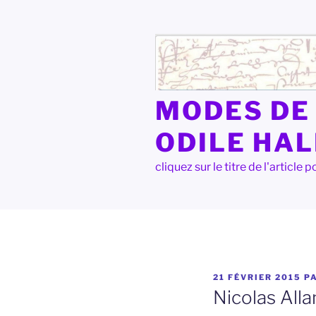
Aller
au
contenu
principal
MODES DE 
ODILE HA
cliquez sur le titre de l'articl
PUBLIÉ
21 FÉVRIER 2015
P
LE
Nicolas All