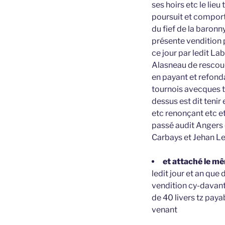
ses hoirs etc le lieu
poursuit et comport
du fief de la baronn
présente vendition 
ce jour par ledit La
Alasneau de rescouc
en payant et refond
tournois avecques t
dessus est dit tenir
etc renonçant etc e
passé audit Angers 
Carbays et Jehan L
et attaché le mê
ledit jour et an que
vendition cy-davant
de 40 livers tz pay
venant