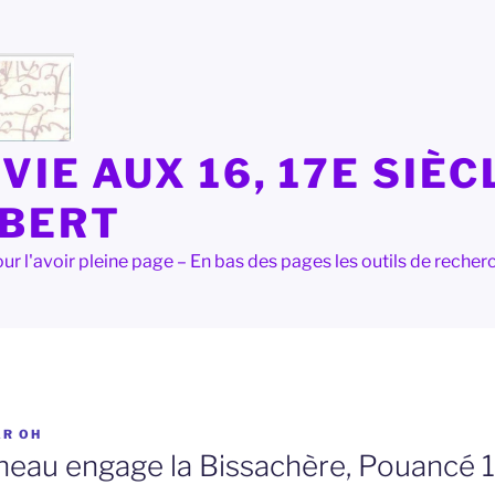
VIE AUX 16, 17E SIÈC
LBERT
e pour l'avoir pleine page – En bas des pages les outils de rec
AR
OH
aneau engage la Bissachère, Pouancé 