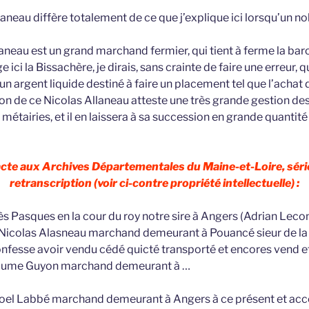
laneau diffère totalement de ce que j’explique ici lorsqu’un 
laneau est un grand marchand fermier, qui tient à ferme la ba
e ici la Bissachère, je dirais, sans crainte de faire une erreur, qu
n argent liquide destiné à faire un placement tel que l’achat d
sion de ce Nicolas Allaneau atteste une très grande gestion de
 métairies, et il en laissera à sa succession en grande quantité
 acte aux Archives Départementales du Maine-et-Loire, séri
retranscription (voir ci-contre propriété intellectuelle) :
ès Pasques en la cour du roy notre sire à Angers (Adrian Lecon
e Nicolas Alasneau marchand demeurant à Pouancé sieur de la
nfesse avoir vendu cédé quicté transporté et encores vend 
llaume Guyon marchand demeurant à …
Noel Labbé marchand demeurant à Angers à ce présent et acc