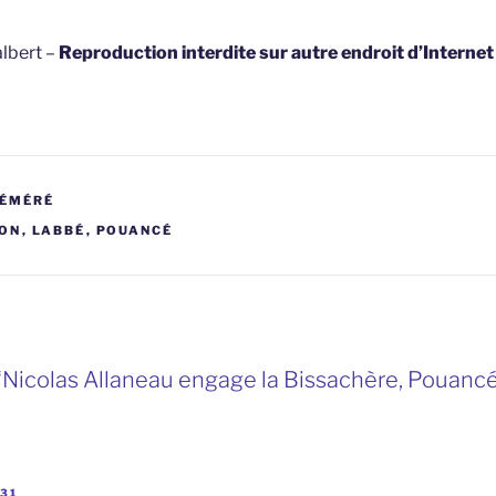
lbert –
Reproduction interdite sur autre endroit d’Interne
RÉMÉRÉ
ON
,
LABBÉ
,
POUANCÉ
“Nicolas Allaneau engage la Bissachère, Pouanc
:31