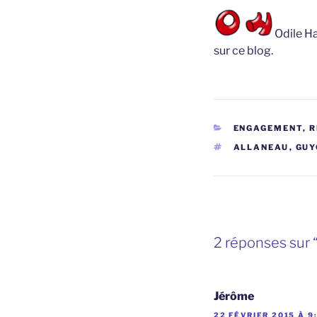
Odile Ha
sur ce blog.
CATÉGORIES
ENGAGEMENT, 
ÉTIQUETTES
ALLANEAU
,
GUY
2 réponses sur 
Jérôme
22 FÉVRIER 2015 À 9