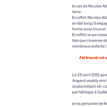
le cas de Nicolas Al
terre.
En effet, Nicolas Al
en fait lorqu’il engag
forme pour trouver u
En effet, la succes
tels que closeries et
nombreux enfants !
J’ai trouvé cet
Le 25 avril 1551 apr
Angers) esably sir
soubzmetant etc co
par héritage à Gui
en la personne de 