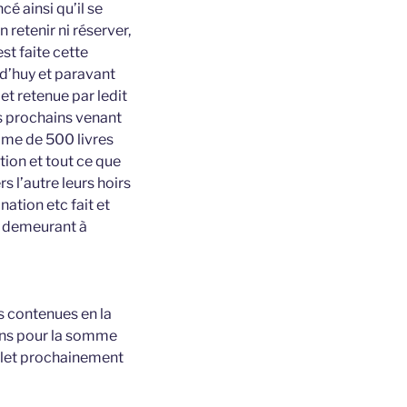
cé ainsi qu’il se
retenir ni réserver,
st faite cette
 d’huy et paravant
et retenue par ledit
s prochains venant
mme de 500 livres
ion et tout ce que
s l’autre leurs hoirs
ation etc fait et
e demeurant à
s contenues en la
 ans pour la somme
illet prochainement