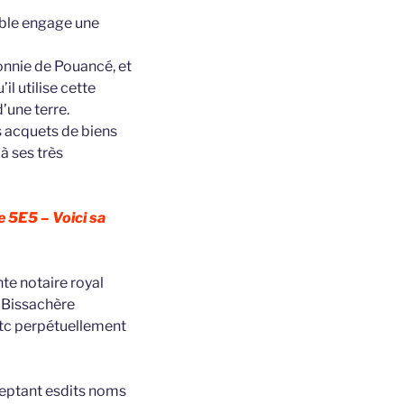
noble engage une
ronnie de Pouancé, et
’il utilise cette
’une terre.
s acquets de biens
 à ses très
e 5E5 – Voici sa
te notaire royal
 Bissachère
etc perpétuellement
eptant esdits noms