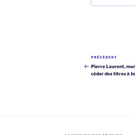
Navigation
Article
PRÉCÉDENT
de
précédent
Pierre Laurent, ma
céder des titres à 
l’article