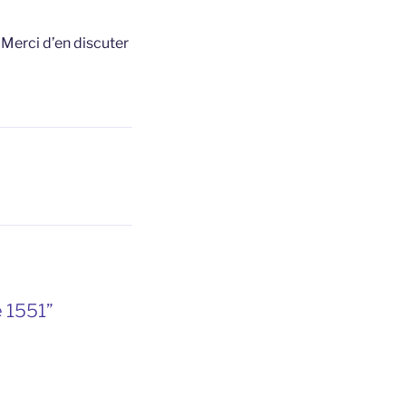
t
Merci d’en discuter
é 1551”