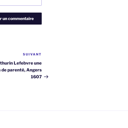
SUIVANT
Article
suivant
thurin Lefebvre une
n de parenté, Angers
1607