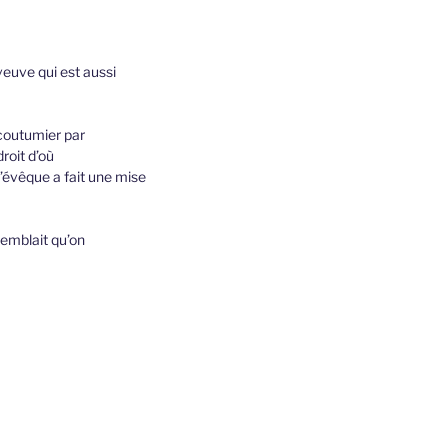
 veuve qui est aussi
t coutumier par
roit d’où
l’évêque a fait une mise
 semblait qu’on