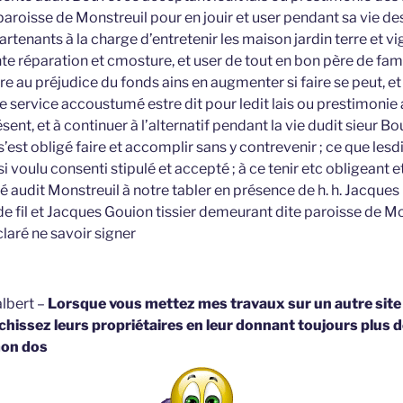
paroisse de Monstreuil pour en jouir et user pendant sa vie de
tenants à la charge d’entretenir les maison jardin terre et 
te réparation et cmosture, et user de tout en bon père de fami
ire au préjudice du fonds ains en augmenter si faire se peut, et
 le service accoustumé estre dit pour ledit lais ou prestimon
ent, et à continuer à l’alternatif pendant la vie dudit sieur Bo
’est obligé faire et accomplir sans y contrevenir ; ce que lesd
 voulu consenti stipulé et accepté ; à ce tenir etc obligeant 
sé audit Monstreuil à notre tabler en présence de h. h. Jacque
e fil et Jacques Gouion tissier demeurant dite paroisse de M
claré ne savoir signer
lbert –
Lorsque vous mettez mes travaux sur un autre site
hissez leurs propriétaires en leur donnant toujours plus d
on dos