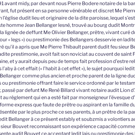
 avant midy, par devant nous Pierre Bodere notaire de la ba
ant, fut présent en sa personne vénérable et discret Me Pierr
l’église dudit lieu et originaire de la dite paroisse, lequel s’es
e homme Jean Bellanger lesné, trouvé au bourg dudit Montreu
a lignée de deffunt Me Olivier Bellanger, prêtre, vivant curé d
pour « legs ») ou prestimonie des Bellangers desservie en ladit
aré qu’il a apris que Me Pierre Thibault parent dudit feu sieur 
ladite prestimonie, avoit fait son noviciat au couvent de saint F
ne, et y aurait depuis peu de temps fait profession d’estre rel
s l’aby à cet effait (« l’habit à cet effet »), le sujet pourquoi led
y Bellanger comme plus ancien et proche parent de la ligne dud
ais ou prestimonie offrant faire le service ordonné par le testa
 passé par defunt Me René Billard vivant notaire audit Lion d
au règlement qui en a esté fait par monseigneur l’évesque d’
forme express que faute de prêtre ou aspirant en la famille du
sentée par le plus proche ce ses parents, à un prêtre de la pa
edit Bellanger à ce présent estably et soubzmis a volontiers 
 sieur Bouvet reconnaissant son expérience capacité comme v
sente audit Bouvet ce acceptant ledit lais ou prestimonie des