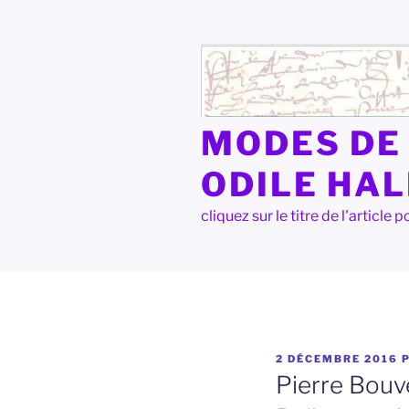
Aller
au
contenu
principal
MODES DE 
ODILE HA
cliquez sur le titre de l'articl
PUBLIÉ
2 DÉCEMBRE 2016
LE
Pierre Bouve