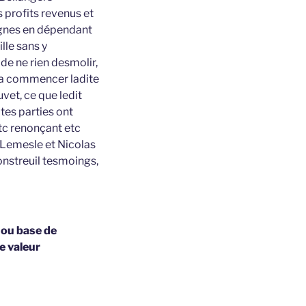
s profits revenus et
vignes en dépendant
lle sans y
 de ne rien desmolir,
ie a commencer ladite
uvet, ce que ledit
ites parties ont
etc renonçant etc
s Lemesle et Nicolas
onstreuil tesmoings,
 ou base de
e valeur