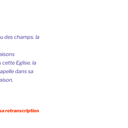
eu des champs. la
maisons
 cette Eglise. la
hapelle dans sa
aison.
sa retranscription