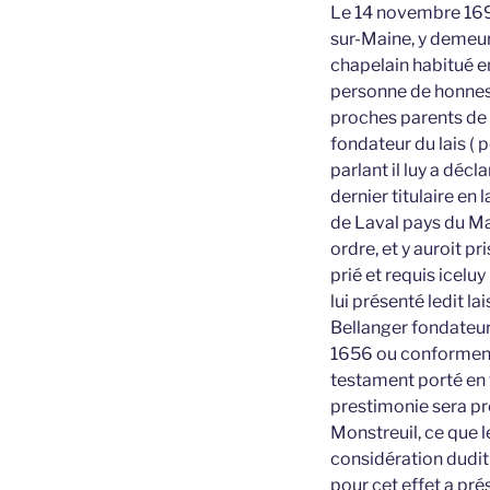
Le 14 novembre 1691
sur-Maine, y demeur
chapelain habitué en 
personne de honnest
proches parents de l
fondateur du lais ( 
parlant il luy a décl
dernier titulaire en 
de Laval pays du Mai
ordre, et y auroit pri
prié et requis icelu
lui présenté ledit l
Bellanger fondateur,
1656 ou conforment 
testament porté en 
prestimonie sera pré
Monstreuil, ce que l
considération dudit
pour cet effet a pré