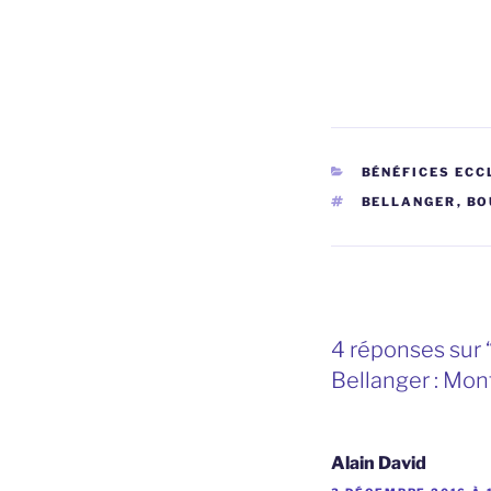
CATÉGORIES
BÉNÉFICES ECC
ÉTIQUETTES
BELLANGER
,
BO
4 réponses sur 
Bellanger : Mon
Alain David