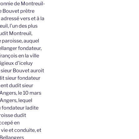
ronnie de Montreuil-
e Bouvet prêtre
t adressé vers et à la
il, l’un des plus
udit Montreuil,
e paroisse, auquel
Bellanger fondateur,
rançois en la ville
igieux d’iceluy
it sieur Bouvet auroit
it sieur fondateur
ment dudit sieur
’Angers, le 10 mars
Angers, lequel
 fondateur ladite
roisse dudit
accepé en
ie et conduite, et
 Bellangers