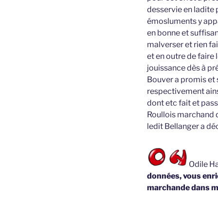
desservie en ladite 
émosluments y appar
en bonne et suffisan
malverser et rien fa
et en outre de faire
jouissance dès à prés
Bouver a promis et s
respectivement ainsi
dont etc fait et pas
Roullois marchand d
ledit Bellanger a dé
Odile Ha
données, vous enric
marchande dans m