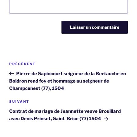
Navigation
Article
PRÉCÉDENT
de
précédent
Pierre de Sapincourt seigneur de la Bertauche en
l’article
Boidron rend foy et hommage au seigneur de
Champcenest (77), 1504
Article
SUIVANT
suivant
Contrat de mariage de Jeannette veuve Brouillard
avec Denis Prinset, Saint-Brice (77) 1504