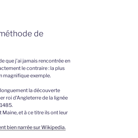
e méthode de
de que j’ai jamais rencontrée en
actement le contraire : la plus
un magnifique exemple.
é longuement la découverte
er roi d’Angleterre de la lignée
 1485.
aine, et à ce titre ils ont leur
t bien narrée sur Wikipedia.