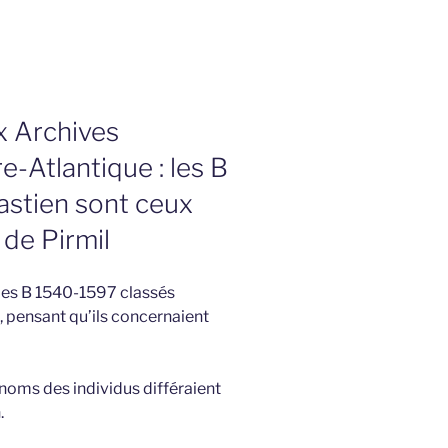
x Archives
-Atlantique : les B
stien sont ceux
 de Pirmil
le des B 1540-1597 classés
, pensant qu’ils concernaient
s noms des individus différaient
.