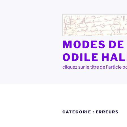
Aller
au
contenu
principal
MODES DE 
ODILE HA
cliquez sur le titre de l'articl
CATÉGORIE :
ERREURS