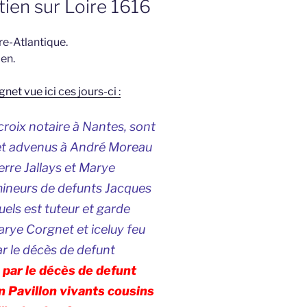
tien sur Loire 1616
e-Atlantique.
en.
et vue ici ces jours-ci :
roix notaire à Nantes, sont
s et advenus à André Moreau
rre Jallays et Marye
ineurs de defunts Jacques
els est tuteur et garde
Marye Corgnet et iceluy feu
r le décès de defunt
,
par le décès de defunt
n Pavillon vivants cousins