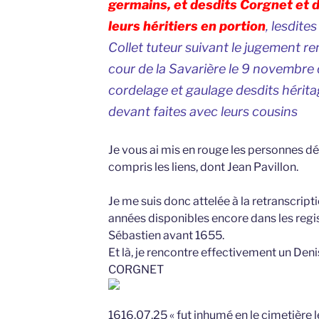
germains, et desdits Corgnet et d
leurs héritiers en portion
, lesdite
Collet tuteur suivant le jugement ren
cour de la Savarière le 9 novembre d
cordelage et gaulage desdits héritag
devant faites avec leurs cousins
Je vous ai mis en rouge les personnes dé
compris les liens, dont Jean Pavillon.
Je me suis donc attelée à la retranscript
années disponibles encore dans les regis
Sébastien avant 1655.
Et là, je rencontre effectivement un D
CORGNET
1616.07.25 « fut inhumé en le cimetière 