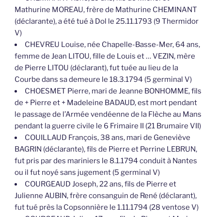
Mathurine MOREAU, frère de Mathurine CHEMINANT
(déclarante), a été tué à Dol le 25.11.1793 (9 Thermidor
V)
CHEVREU Louise, née Chapelle-Basse-Mer, 64 ans,
femme de Jean LITOU, fille de Louis et … VEZIN, mère
de Pierre LITOU (déclarant), fut tuée au lieu de la
Courbe dans sa demeure le 18.3.1794 (5 germinal V)
CHOESMET Pierre, mari de Jeanne BONHOMME, fils
de + Pierre et + Madeleine BADAUD, est mort pendant
le passage de l’Armée vendéenne de la Flèche au Mans
pendant la guerre civile le 6 Frimaire II (21 Brumaire VII)
COUILLAUD François, 38 ans, mari de Geneviève
BAGRIN (déclarante), fils de Pierre et Perrine LEBRUN,
fut pris par des mariniers le 8.1.1794 conduit à Nantes
ou il fut noyé sans jugement (5 germinal V)
COURGEAUD Joseph, 22 ans, fils de Pierre et
Julienne AUBIN, frère consanguin de René (déclarant),
fut tué près la Copsonnière le 1.11.1794 (28 ventose V)