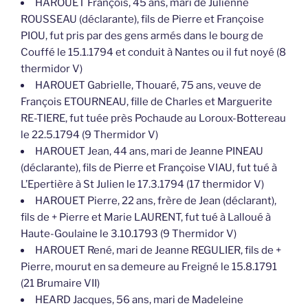
HAROUET François, 45 ans, mari de Julienne
ROUSSEAU (déclarante), fils de Pierre et Françoise
PIOU, fut pris par des gens armés dans le bourg de
Couffé le 15.1.1794 et conduit à Nantes ou il fut noyé (8
thermidor V)
HAROUET Gabrielle, Thouaré, 75 ans, veuve de
François ETOURNEAU, fille de Charles et Marguerite
RE-TIERE, fut tuée près Pochaude au Loroux-Bottereau
le 22.5.1794 (9 Thermidor V)
HAROUET Jean, 44 ans, mari de Jeanne PINEAU
(déclarante), fils de Pierre et Françoise VIAU, fut tué à
L’Epertière à St Julien le 17.3.1794 (17 thermidor V)
HAROUET Pierre, 22 ans, frère de Jean (déclarant),
fils de + Pierre et Marie LAURENT, fut tué à Lalloué à
Haute-Goulaine le 3.10.1793 (9 Thermidor V)
HAROUET René, mari de Jeanne REGULIER, fils de +
Pierre, mourut en sa demeure au Freigné le 15.8.1791
(21 Brumaire VII)
HEARD Jacques, 56 ans, mari de Madeleine