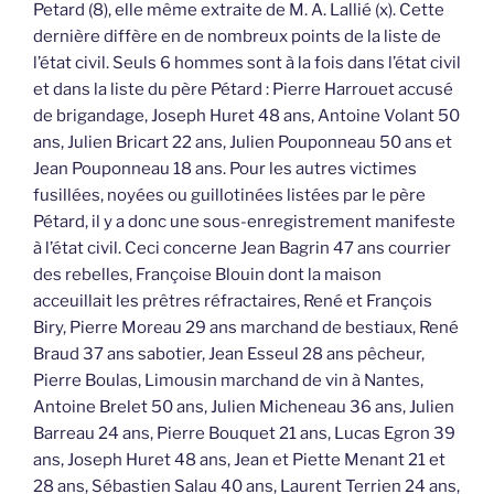
Petard (8), elle même extraite de M. A. Lallié (x). Cette
dernière diffère en de nombreux points de la liste de
l’état civil. Seuls 6 hommes sont à la fois dans l’état civil
et dans la liste du père Pétard : Pierre Harrouet accusé
de brigandage, Joseph Huret 48 ans, Antoine Volant 50
ans, Julien Bricart 22 ans, Julien Pouponneau 50 ans et
Jean Pouponneau 18 ans. Pour les autres victimes
fusillées, noyées ou guillotinées listées par le père
Pétard, il y a donc une sous-enregistrement manifeste
à l’état civil. Ceci concerne Jean Bagrin 47 ans courrier
des rebelles, Françoise Blouin dont la maison
acceuillait les prêtres réfractaires, René et François
Biry, Pierre Moreau 29 ans marchand de bestiaux, René
Braud 37 ans sabotier, Jean Esseul 28 ans pêcheur,
Pierre Boulas, Limousin marchand de vin à Nantes,
Antoine Brelet 50 ans, Julien Micheneau 36 ans, Julien
Barreau 24 ans, Pierre Bouquet 21 ans, Lucas Egron 39
ans, Joseph Huret 48 ans, Jean et Piette Menant 21 et
28 ans, Sébastien Salau 40 ans, Laurent Terrien 24 ans,