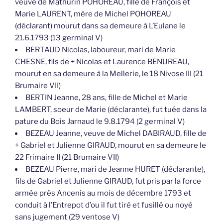
veuve de Mathurin POHOREAU, fille de François et
Marie LAURENT, mère de Michel POHOREAU
(déclarant) mourut dans sa demeure à L’Eulane le
21.6.1793 (13 germinal V)
BERTAUD Nicolas, laboureur, mari de Marie
CHESNE, fils de + Nicolas et Laurence BENUREAU,
mourut en sa demeure à la Mellerie, le 18 Nivose III (21
Brumaire VII)
BERTIN Jeanne, 28 ans, fille de Michel et Marie
LAMBERT, soeur de Marie (déclarante), fut tuée dans la
pature du Bois Jarnaud le 9.8.1794 (2 germinal V)
BEZEAU Jeanne, veuve de Michel DABIRAUD, fille de
+ Gabriel et Julienne GIRAUD, mourut en sa demeure le
22 Frimaire II (21 Brumaire VII)
BEZEAU Pierre, mari de Jeanne HURET (déclarante),
fils de Gabriel et Julienne GIRAUD, fut pris par la force
armée près Ancenis au mois de décembre 1793 et
conduit à l’Entrepot d’ou il fut tiré et fusillé ou noyé
sans jugement (29 ventose V)