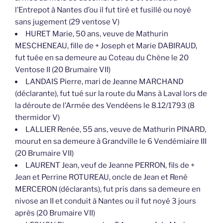
l’Entrepot à Nantes d’ou il fut tiré et fusillé ou noyé
sans jugement (29 ventose V)
HURET Marie, 50 ans, veuve de Mathurin
MESCHENEAU, fille de + Joseph et Marie DABIRAUD,
fut tuée en sa demeure au Coteau du Chène le 20
Ventose II (20 Brumaire VII)
LANDAIS Pierre, mari de Jeanne MARCHAND
(déclarante), fut tué sur la route du Mans à Laval lors de
la déroute de l’Armée des Vendéens le 8.12/1793 (8
thermidor V)
LALLIER Renée, 55 ans, veuve de Mathurin PINARD,
mourut en sa demeure à Grandville le 6 Vendémiaire III
(20 Brumaire VII)
LAURENT Jean, veuf de Jeanne PERRON, fils de +
Jean et Perrine ROTUREAU, oncle de Jean et René
MERCERON (déclarants), fut pris dans sa demeure en
nivose an II et conduit à Nantes ou il fut noyé 3 jours
après (20 Brumaire VII)