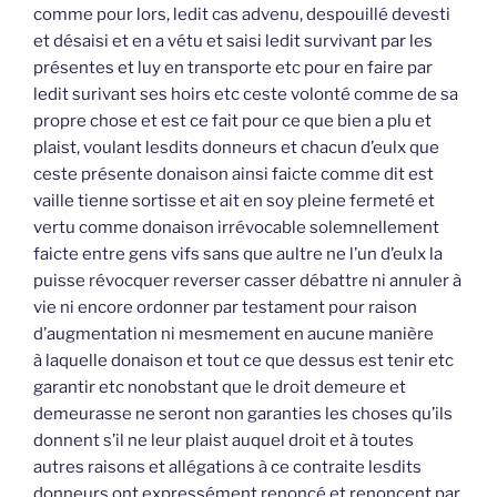
comme pour lors, ledit cas advenu, despouillé devesti
et désaisi et en a vétu et saisi ledit survivant par les
présentes et luy en transporte etc pour en faire par
ledit surivant ses hoirs etc ceste volonté comme de sa
propre chose et est ce fait pour ce que bien a plu et
plaist, voulant lesdits donneurs et chacun d’eulx que
ceste présente donaison ainsi faicte comme dit est
vaille tienne sortisse et ait en soy pleine fermeté et
vertu comme donaison irrévocable solemnellement
faicte entre gens vifs sans que aultre ne l’un d’eulx la
puisse révocquer reverser casser débattre ni annuler à
vie ni encore ordonner par testament pour raison
d’augmentation ni mesmement en aucune manière
à laquelle donaison et tout ce que dessus est tenir etc
garantir etc nonobstant que le droit demeure et
demeurasse ne seront non garanties les choses qu’ils
donnent s’il ne leur plaist auquel droit et à toutes
autres raisons et allégations à ce contraite lesdits
donneurs ont expressément renoncé et renoncent par