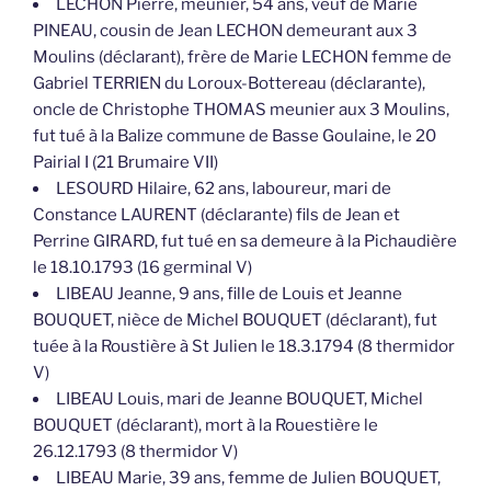
LECHON Pierre, meunier, 54 ans, veuf de Marie
PINEAU, cousin de Jean LECHON demeurant aux 3
Moulins (déclarant), frère de Marie LECHON femme de
Gabriel TERRIEN du Loroux-Bottereau (déclarante),
oncle de Christophe THOMAS meunier aux 3 Moulins,
fut tué à la Balize commune de Basse Goulaine, le 20
Pairial I (21 Brumaire VII)
LESOURD Hilaire, 62 ans, laboureur, mari de
Constance LAURENT (déclarante) fils de Jean et
Perrine GIRARD, fut tué en sa demeure à la Pichaudière
le 18.10.1793 (16 germinal V)
LIBEAU Jeanne, 9 ans, fille de Louis et Jeanne
BOUQUET, nièce de Michel BOUQUET (déclarant), fut
tuée à la Roustière à St Julien le 18.3.1794 (8 thermidor
V)
LIBEAU Louis, mari de Jeanne BOUQUET, Michel
BOUQUET (déclarant), mort à la Rouestière le
26.12.1793 (8 thermidor V)
LIBEAU Marie, 39 ans, femme de Julien BOUQUET,