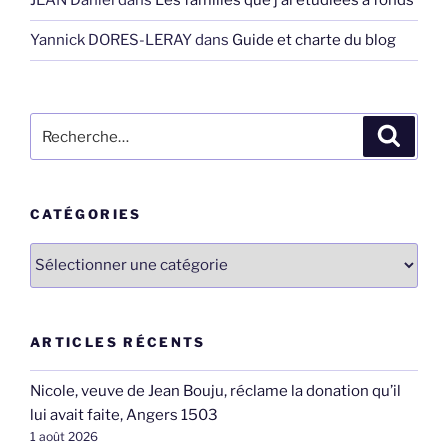
JEAN Daniel
dans
Les familles que j’ai étudiées à fonds
Yannick DORES-LERAY
dans
Guide et charte du blog
Recherche
Recher
pour
:
CATÉGORIES
Catégories
ARTICLES RÉCENTS
Nicole, veuve de Jean Bouju, réclame la donation qu’il
lui avait faite, Angers 1503
1 août 2026