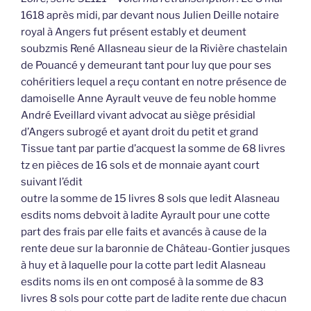
1618 après midi, par devant nous Julien Deille notaire
royal à Angers fut présent estably et deument
soubzmis René Allasneau sieur de la Rivière chastelain
de Pouancé y demeurant tant pour luy que pour ses
cohéritiers lequel a reçu contant en notre présence de
damoiselle Anne Ayrault veuve de feu noble homme
André Eveillard vivant advocat au siège présidial
d’Angers subrogé et ayant droit du petit et grand
Tissue tant par partie d’acquest la somme de 68 livres
tz en pièces de 16 sols et de monnaie ayant court
suivant l’édit
outre la somme de 15 livres 8 sols que ledit Alasneau
esdits noms debvoit à ladite Ayrault pour une cotte
part des frais par elle faits et avancés à cause de la
rente deue sur la baronnie de Château-Gontier jusques
à huy et à laquelle pour la cotte part ledit Alasneau
esdits noms ils en ont composé à la somme de 83
livres 8 sols pour cotte part de ladite rente due chacun