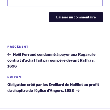
Navigation
Article
PRÉCÉDENT
de
précédent
Noël Ferrand condamné à payer aux Ragaru le
l’article
contrat d’achat fait par son père devant Raffray,
1696
Article
SUIVANT
suivant
Obligation créé par les Eveillard de Noëllet au profit
du chapitre de l’église d’Angers, 1588