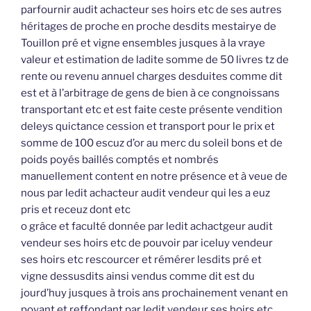
parfournir audit achacteur ses hoirs etc de ses autres
héritages de proche en proche desdits mestairye de
Touillon pré et vigne ensembles jusques à la vraye
valeur et estimation de ladite somme de 50 livres tz de
rente ou revenu annuel charges desduites comme dit
est et à l’arbitrage de gens de bien à ce congnoissans
transportant etc et est faite ceste présente vendition
deleys quictance cession et transport pour le prix et
somme de 100 escuz d’or au merc du soleil bons et de
poids poyés baillés comptés et nombrés
manuellement content en notre présence et à veue de
nous par ledit achacteur audit vendeur qui les a euz
pris et receuz dont etc
o grâce et faculté donnée par ledit achactgeur audit
vendeur ses hoirs etc de pouvoir par iceluy vendeur
ses hoirs etc rescourcer et rémérer lesdits pré et
vigne dessusdits ainsi vendus comme dit est du
jourd’huy jusques à trois ans prochainement venant en
poyant et reffondant par ledit vendeur ses hoirs etc