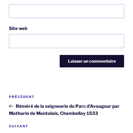
Site web
Navigation
Article
PRÉCÉDENT
de
précédent
Réméré de la seigneurie du Parc d’Avaugour par
l’article
Mathurin de Montalais, Chambellay 1533
Article
SUIVANT