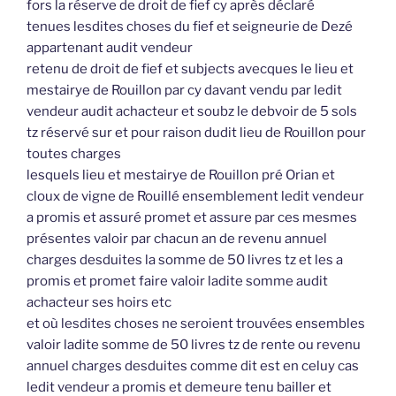
fors la réserve de droit de fief cy après déclaré
tenues lesdites choses du fief et seigneurie de Dezé
appartenant audit vendeur
retenu de droit de fief et subjects avecques le lieu et
mestairye de Rouillon par cy davant vendu par ledit
vendeur audit achacteur et soubz le debvoir de 5 sols
tz réservé sur et pour raison dudit lieu de Rouillon pour
toutes charges
lesquels lieu et mestairye de Rouillon pré Orian et
cloux de vigne de Rouillé ensemblement ledit vendeur
a promis et assuré promet et assure par ces mesmes
présentes valoir par chacun an de revenu annuel
charges desduites la somme de 50 livres tz et les a
promis et promet faire valoir ladite somme audit
achacteur ses hoirs etc
et où lesdites choses ne seroient trouvées ensembles
valoir ladite somme de 50 livres tz de rente ou revenu
annuel charges desduites comme dit est en celuy cas
ledit vendeur a promis et demeure tenu bailler et