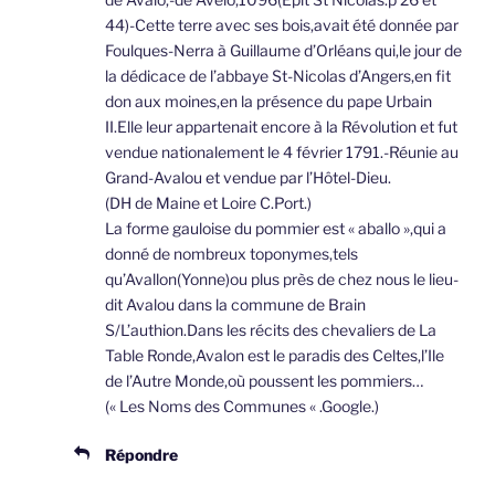
44)-Cette terre avec ses bois,avait été donnée par
Foulques-Nerra à Guillaume d’Orléans qui,le jour de
la dédicace de l’abbaye St-Nicolas d’Angers,en fit
don aux moines,en la présence du pape Urbain
II.Elle leur appartenait encore à la Révolution et fut
vendue nationalement le 4 février 1791.-Réunie au
Grand-Avalou et vendue par l’Hôtel-Dieu.
(DH de Maine et Loire C.Port.)
La forme gauloise du pommier est « aballo »,qui a
donné de nombreux toponymes,tels
qu’Avallon(Yonne)ou plus près de chez nous le lieu-
dit Avalou dans la commune de Brain
S/L’authion.Dans les récits des chevaliers de La
Table Ronde,Avalon est le paradis des Celtes,l’Ile
de l’Autre Monde,où poussent les pommiers…
(« Les Noms des Communes « .Google.)
Répondre