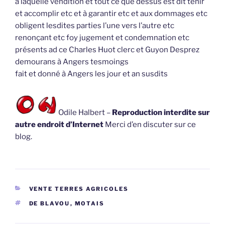
à laquelle vendition et tout ce que dessus est dit tenir
et accomplir etc et à garantir etc et aux dommages etc
obligent lesdites parties l’une vers l’autre etc
renonçant etc foy jugement et condemnation etc
présents ad ce Charles Huot clerc et Guyon Desprez
demourans à Angers tesmoings
fait et donné à Angers les jour et an susdits
Odile Halbert –
Reproduction interdite sur
autre endroit d’Internet
Merci d’en discuter sur ce
blog.
CATÉGORIES
VENTE TERRES AGRICOLES
ÉTIQUETTES
DE BLAVOU
,
MOTAIS