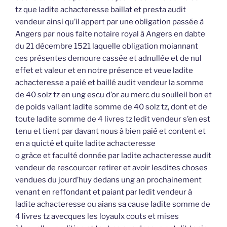
tz que ladite achacteresse baillat et presta audit
vendeur ainsi qu’il appert par une obligation passée à
Angers par nous faite notaire royal à Angers en dabte
du 21 décembre 1521 laquelle obligation moiannant
ces présentes demoure cassée et adnullée et de nul
effet et valeur et en notre présence et veue ladite
achacteresse a paié et baillé audit vendeur la somme
de 40 solz tz en ung escu d’or au merc du soulleil bon et
de poids vallant ladite somme de 40 solz tz, dont et de
toute ladite somme de 4 livres tz ledit vendeur s’en est
tenu et tient par davant nous à bien paié et content et
en a quicté et quite ladite achacteresse
o grâce et faculté donnée par ladite achacteresse audit
vendeur de rescourcer retirer et avoir lesdites choses
vendues du jourd’huy dedans ung an prochainement
venant en reffondant et paiant par ledit vendeur à
ladite achacteresse ou aians sa cause ladite somme de
4 livres tz avecques les loyaulx couts et mises