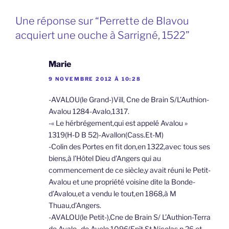
Une réponse sur “Perrette de Blavou
acquiert une ouche à Sarrigné, 1522”
Marie
9 NOVEMBRE 2012 À 10:28
-AVALOU(le Grand-)Vill, Cne de Brain S/L’Authion-
Avalou 1284-Avalo,1317.
-« Le hérbrégement,qui est appelé Avalou »
1319(H-D B 52)-Avallon(Cass.Et-M)
-Colin des Portes en fit don,en 1322,avec tous ses
biens,à l’Hôtel Dieu d’Angers qui au
commencement de ce siècle,y avait réuni le Petit-
Avalou et une propriété voisine dite la Bonde-
d’Avalou,et a vendu le tout,en 1868,à M
Thuau,d’Angers.
-AVALOU(le Petit-),Cne de Brain S/ L’Authion-Terra
de Avalo,-de Avelo,1096(Epît St Nicolas.p 26 et