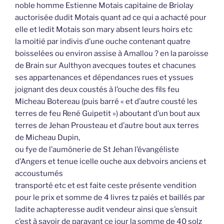
noble homme Estienne Motais capitaine de Briolay
auctorisée dudit Motais quant ad ce qui a achacté pour
elle et ledit Motais son mary absent leurs hoirs etc
la moitié par indivis d’une ouche contenant quatre
boisselées ou environ assise à Amallou ? en la paroisse
de Brain sur Aulthyon avecques toutes et chacunes
ses appartenances et dépendances rues et yssues
joignant des deux coustés à l’ouche des fils feu
Micheau Botereau (puis barré « et d’autre cousté les
terres de feu René Guipetit ») aboutant d’un bout aux
terres de Jehan Prousteau et d’autre bout aux terres
de Micheau Dupin,
ou fye de l’aumônerie de St Jehan l’évangéliste
d’Angers et tenue icelle ouche aux debvoirs anciens et
accoustumés
transporté etc et est faite ceste présente vendition
pour le prix et somme de 4 livres tz paiés et baillés par
ladite achapteresse audit vendeur ainsi que s’ensuit
c’est à savoir de paravant ce jour la somme de 40 solz