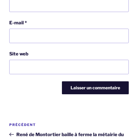
E-mail
*
Site web
Navigation
Article
PRÉCÉDENT
de
précédent
René de Montortier baille à ferme la métairie du