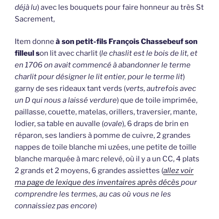
déjà lu
) avec les bouquets pour faire honneur au très St
Sacrement,
Item donne
à son petit-fils François Chassebeuf son
filleul s
on lit avec charlit (
le chaslit est le bois de lit, et
en 1706 on avait commencé à abandonner le terme
charlit pour désigner le lit entier, pour le terme lit
)
garny de ses rideaux tant verds (
verts, autrefois avec
un D qui nous a laissé verdure
) que de toile imprimée,
paillasse, couette, matelas, orillers, traversier, mante,
lodier, sa table en auvalle (
ovale
), 6 draps de brin en
réparon, ses landiers à pomme de cuivre, 2 grandes
nappes de toile blanche mi uzées, une petite de toille
blanche marquée à marc relevé, où il y a un CC, 4 plats
2 grands et 2 moyens, 6 grandes assiettes (
allez voir
ma page de lexique des inventaires après décès
pour
comprendre les termes, au cas où vous ne les
connaissiez pas encore
)