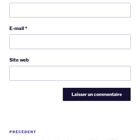
E-mail
*
Site web
Navigation
Article
PRÉCÉDENT
de
précédent