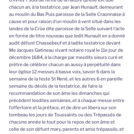
6 livres 7 sols de rente de la nature qu’elle est due
chacun an, à la testatrice, par Jean Hunault, demeurant
au moulin du Bas Puis paroisse de la Selle Craonnaise à
cause et pour raison d’un moulin à vent situé dans les
landes de la Crüe dite paroisse de la Selle suivant l’acte
en forme de titre nouveau que ledit Hunault en a donné
audit défunt Chassebeuf et à ladite testatrice devant
Me Jacques Gatineau vivant notaire royal le 11e jour de
décembre 1684, à la charge par mesdits sieurs curé et
prêtre de célébrer chacun an aussy à perpétuité dans
leur église 12 messes à basse voix, savoir 6 dans la
semaine de la feste St René, et les autres 6 en pareille
semaine du décès de la testatrice, de faire la
recommandation de son âme les dimanches qui
précèdent lesdites semaines, et à chaque messe entre
l’offertoire et la préface, et de dire un libera sur son
tombeau les jours de Toussaints ou des Trépassés de
chacune année le tout pour le repos de son âme et
celle de son défunt mary, parents et amis trépassés, et