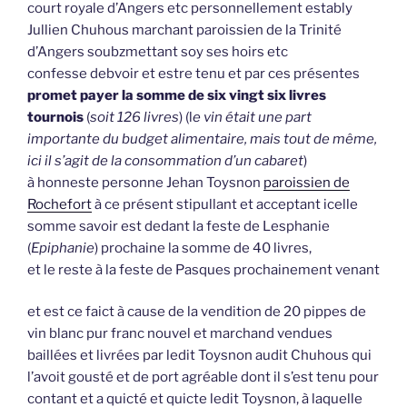
court royale d’Angers etc personnellement estably
Jullien Chuhous marchant paroissien de la Trinité
d’Angers soubzmettant soy ses hoirs etc
confesse debvoir et estre tenu et par ces présentes
promet payer la somme de six vingt six livres
tournois
(
soit 126 livres
) (l
e vin était une part
importante du budget alimentaire, mais tout de même,
ici il s’agit de la consommation d’un cabaret
)
à honneste personne Jehan Toysnon
paroissien de
Rochefort
à ce présent stipullant et acceptant icelle
somme savoir est dedant la feste de Lesphanie
(
Epiphanie
) prochaine la somme de 40 livres,
et le reste à la feste de Pasques prochainement venant
et est ce faict à cause de la vendition de 20 pippes de
vin blanc pur franc nouvel et marchand vendues
baillées et livrées par ledit Toysnon audit Chuhous qui
l’avoit gousté et de port agréable dont il s’est tenu pour
contant et a quicté et quicte ledit Toysnon, à laquelle