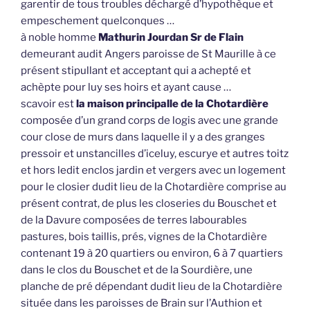
garentir de tous troubles déchargé d’hypothèque et
empeschement quelconques …
à noble homme
Mathurin Jourdan Sr de Flain
demeurant audit Angers paroisse de St Maurille à ce
présent stipullant et acceptant qui a achepté et
achèpte pour luy ses hoirs et ayant cause …
scavoir est
la maison principalle de la Chotardière
composée d’un grand corps de logis avec une grande
cour close de murs dans laquelle il y a des granges
pressoir et unstancilles d’iceluy, escurye et autres toitz
et hors ledit enclos jardin et vergers avec un logement
pour le closier dudit lieu de la Chotardière comprise au
présent contrat, de plus les closeries du Bouschet et
de la Davure composées de terres labourables
pastures, bois taillis, prés, vignes de la Chotardière
contenant 19 à 20 quartiers ou environ, 6 à 7 quartiers
dans le clos du Bouschet et de la Sourdière, une
planche de pré dépendant dudit lieu de la Chotardière
située dans les paroisses de Brain sur l’Authion et