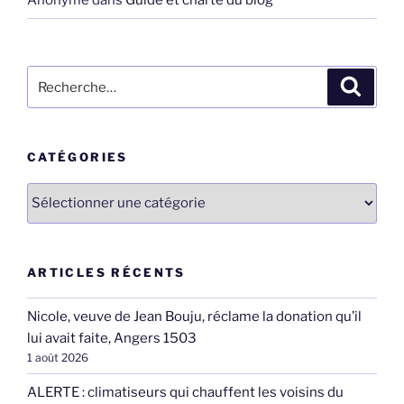
Anonyme
dans
Guide et charte du blog
Recherche
Recher
pour
:
CATÉGORIES
Catégories
ARTICLES RÉCENTS
Nicole, veuve de Jean Bouju, réclame la donation qu’il
lui avait faite, Angers 1503
1 août 2026
ALERTE : climatiseurs qui chauffent les voisins du