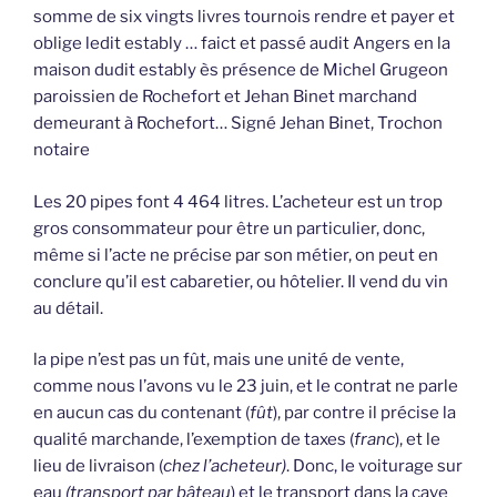
somme de six vingts livres tournois rendre et payer et
oblige ledit estably … faict et passé audit Angers en la
maison dudit estably ès présence de Michel Grugeon
paroissien de Rochefort et Jehan Binet marchand
demeurant à Rochefort… Signé Jehan Binet, Trochon
notaire
Les 20 pipes font 4 464 litres. L’acheteur est un trop
gros consommateur pour être un particulier, donc,
même si l’acte ne précise par son métier, on peut en
conclure qu’il est cabaretier, ou hôtelier. Il vend du vin
au détail.
la pipe n’est pas un fût, mais une unité de vente,
comme nous l’avons vu le 23 juin, et le contrat ne parle
en aucun cas du contenant (
fût
), par contre il précise la
qualité marchande, l’exemption de taxes (
franc
), et le
lieu de livraison (
chez l’acheteur)
. Donc, le voiturage sur
eau
(transport par bâteau
) et le transport dans la cave