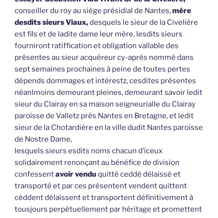
conseiller du roy au siège présidial de Nantes,
mère
desdits sieurs Viaux,
desquels le sieur de la Civelière
est fils et de ladite dame leur mère, lesdits sieurs
fourniront ratiffication et obligation vallable des
présentes au sieur acquéreur cy-après nommé dans
sept semaines prochaines à peine de toutes pertes
dépends dommages et intérestz, cesdites présentes
néanlmoins demeurant pleines, demeurant savoir ledit
sieur du Clairay en sa maison seigneurialle du Clairay
paroisse de Valletz près Nantes en Bretagne, et ledit
sieur de la Chotardière en la ville dudit Nantes paroisse
de Nostre Dame,
lesquels sieurs esdits noms chacun d’iceux
solidairement renonçant au bénéfice de division
confessent
avoir vendu
quitté ceddé délaissé et
transporté et par ces présentent vendent quittent
cèddent délaissent et transportent définitivement à
tousjours perpétuellement par héritage et promettent