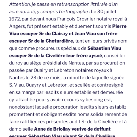
Attention, je passe en retranscription littérale d’un
acte notarié, y compris l’orthographe
: Le 30 juillet
1672, par devant nous François Crosnier notaire royal à
Angers, fut présent estably et duement soumis
Pierre
Viau escuyer Sr du Clairay et Jean Viau son frère
escuyer Sr de la Chotardière,
tant en leurs privés nom
que comme procureurs spéciaux de
Sébastien Viau
escuyer Sr de la Civelière leur frère aysné
, conseiller
du roy au siège présidial de Nantes, par sa procuration
passée par Ouairy et Lebreton notaires royaux à
Nantes le 23 de ce mois, la minutte de laquelle signée
S. Viau, Ouayry et Lebreton, et scellée et contresigné
en sa marge par lesdits sieurs establis est demeurée
cy-attachée pour y avoir recours sy besoing est,
nonobstant laquelle procuration lesdits sieurs establiz
promettent et s’obligent esdits noms solidairement de
faire ratiffier ces présentes audit Sr de la Civelière et à
damoiselle
Anne de Briollay veufve de deffunt
escuyer Sébastien Viau vivant Sr de la Civelière,