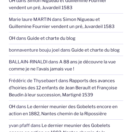
OH
dans
Simon Nigueau et Guillemine Fournier
vendent un pré, Juvardeil 1583
Marie laure MARTIN
dans
Simon Nigueau et
Guillemine Fournier vendent un pré, Juvardeil 1583
OH
dans
Guide et charte du blog
bonnaventure bouju joel
dans
Guide et charte du blog
BALLAIN-RINALDI
dans
A 88 ans je découvre la vue
comme je ne l’avais jamais vue !
Frédéric de Thysebaert
dans
Rapports des avances
d’hoiries des 12 enfants de Jean Berault et Françoise
Beudin à leur succession, Martigné 1539
OH
dans
Le dernier meunier des Gobelets encore en
action en 1882, Nantes chemin de la Ripossière
yvan pfaff
dans
Le dernier meunier des Gobelets