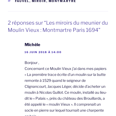
ÉTIQUETTES
FAUVEL
,
MIROIR
,
MONTMARTRE
2 réponses sur “Les miroirs du meunier du
Moulin Vieux : Montmartre Paris 1694”
Michèle
16 JUIN 2018 À 14:00
Bonjour ,
Concernant ce Moulin Vieux j’ai dans mes papiers
« La première trace écrite d’un moulin sur la butte
remonte à 1529 quand le seigneur de
Clignancourt, Jacques Léger, décide d’acheter un
moulin à Nicolas Guillot. Ce moulin, installé au lieu-
dit le « Palais », près du château des Brouillards, a
été appelé le « moulin Vieux ». Il comprenait un
socle en pierre sur lequel tournait une charpente