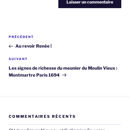
Navigation
Article
PRÉCÉDENT
de
précédent
Au revoir Renée !
l’article
Article
SUIVANT
suivant
Les signes de richesse du meunier du Moulin Vieux :
Montmartre Paris 1694
COMMENTAIRES RÉCENTS